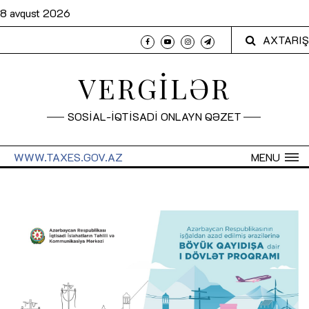
8 avqust 2026
AXTARIŞ
VERGİLƏR
SOSİAL-İQTİSADİ ONLAYN QƏZET
WWW.TAXES.GOV.AZ
MENU