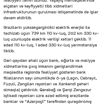
əlçatan və keyfiyyətli tibb xidmətləri
infrastrukturunun qurulması istiqamətində də işlər
davam etdirilib.
Ərazilərin yüksəkgərginlikli elektrik enerjisi ilə
təchizatı üçün 739 km 110 kv-luq, 262 km 330 kv-
luq uzunluqda elektrik verilişi xətləri çəkilib. 11
ədəd 110 kv-luq, 1 ədəd 330 kv-luq yarımstansiya
tikilib.
Geri qayıdan əhali üçün bank, sığorta və maliyyə
xidmətlərinə çıxış imkanını genişləndirmək
məqsədilə regionda fəaliyyət göstərən bank
filiallarının sayı ümumilikdə 6-ya (Laçın, Cəbrayıl,
Füzuli, Zəngilan rayonları və Xankəndi şəhəri
olmaqla) çatdırılıb. Qarabağ və Şərqi Zəngəzur
iqtisadi rayonları üzrə azad edilmiş ərazilərdə
banklar və “Azərpoçt” tərəfindən quraşdırılmış