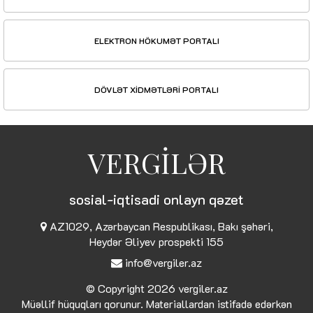
ELEKTRON HÖKUMƏT PORTALI
DÖVLƏT XİDMƏTLƏRİ PORTALI
VERGİLƏR
sosial-iqtisadi onlayn qəzet
AZ1029, Azərbaycan Respublikası, Bakı şəhəri,
Heydər Əliyev prospekti 155
info@vergiler.az
© Copyright 2026
vergiler.az
Müəllif hüquqları qorunur. Materiallardan istifadə edərkən