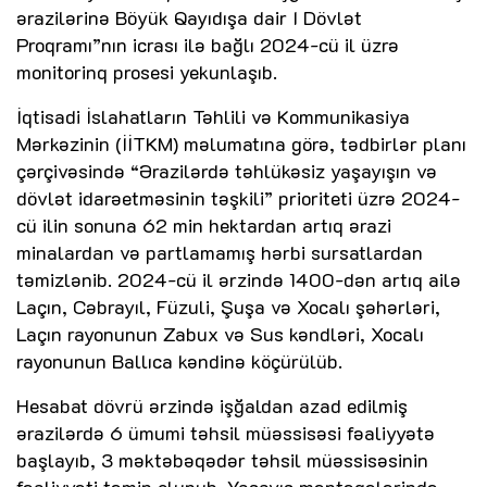
ərazilərinə Böyük Qayıdışa dair I Dövlət
Proqramı”nın icrası ilə bağlı 2024-cü il üzrə
monitorinq prosesi yekunlaşıb.
İqtisadi İslahatların Təhlili və Kommunikasiya
Mərkəzinin (İİTKM) məlumatına görə, tədbirlər planı
çərçivəsində “Ərazilərdə təhlükəsiz yaşayışın və
dövlət idarəetməsinin təşkili” prioriteti üzrə 2024-
cü ilin sonuna 62 min hektardan artıq ərazi
minalardan və partlamamış hərbi sursatlardan
təmizlənib. 2024-cü il ərzində 1400-dən artıq ailə
Laçın, Cəbrayıl, Füzuli, Şuşa və Xocalı şəhərləri,
Laçın rayonunun Zabux və Sus kəndləri, Xocalı
rayonunun Ballıca kəndinə köçürülüb.
Hesabat dövrü ərzində işğaldan azad edilmiş
ərazilərdə 6 ümumi təhsil müəssisəsi fəaliyyətə
başlayıb, 3 məktəbəqədər təhsil müəssisəsinin
fəaliyyəti təmin olunub. Yaşayış məntəqələrində