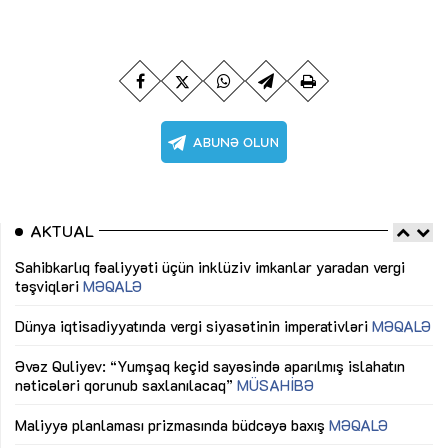
AKTUAL
Sahibkarlıq fəaliyyəti üçün inklüziv imkanlar yaradan vergi
“D
təşviqləri
MƏQALƏ
fə
lıq
Dünya iqtisadiyyatında vergi siyasətinin imperativləri
MƏQALƏ
Ni
mü
Əvəz Quliyev: “Yumşaq keçid sayəsində aparılmış islahatın
nəticələri qorunub saxlanılacaq”
MÜSAHİBƏ
Ay
ya
M
Maliyyə planlaması prizmasında büdcəyə baxış
MƏQALƏ