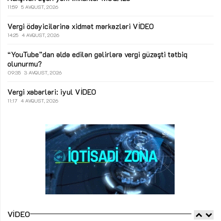
11:59
5 AVQUST, 2026
Vergi ödəyicilərinə xidmət mərkəzləri
VİDEO
14:25
4 AVQUST, 2026
“YouTube”dan əldə edilən gəlirlərə vergi güzəşti tətbiq
olunurmu?
09:35
3 AVQUST, 2026
Vergi xəbərləri: iyul
VİDEO
11:17
4 AVQUST, 2026
VIDEO