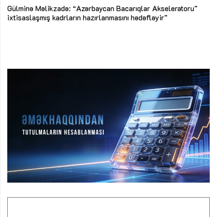
Az
Gülminə Məlikzadə: “Azərbaycan Bacarıqlar Akseleratoru”
ke
ixtisaslaşmış kadrların hazırlanmasını hədəfləyir”
Ay
su