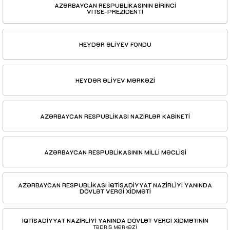
AZƏRBAYCAN RESPUBLİKASININ BİRİNCİ
VİTSE-PREZİDENTİ
HEYDƏR ƏLİYEV FONDU
HEYDƏR ƏLİYEV MƏRKƏZİ
AZƏRBAYCAN RESPUBLİKASI NAZİRLƏR KABİNETİ
AZƏRBAYCAN RESPUBLİKASININ MİLLİ MƏCLİSİ
AZƏRBAYCAN RESPUBLİKASI İQTİSADİYYAT NAZİRLİYİ YANINDA
DÖVLƏT VERGİ XİDMƏTİ
İQTİSADİYYAT NAZİRLİYİ YANINDA DÖVLƏT VERGİ XİDMƏTİNİN
TƏDRİS MƏRKƏZİ