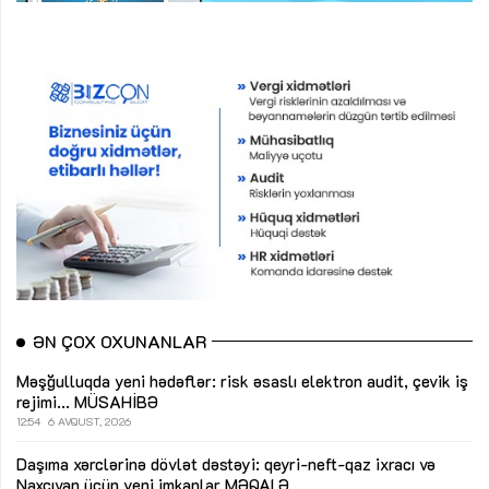
ƏN ÇOX OXUNANLAR
Məşğulluqda yeni hədəflər: risk əsaslı elektron audit, çevik iş
rejimi...
MÜSAHİBƏ
12:54
6 AVQUST, 2026
Daşıma xərclərinə dövlət dəstəyi: qeyri-neft-qaz ixracı və
Naxçıvan üçün yeni imkanlar
MƏQALƏ