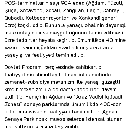
POS-terminalların sayı 904 ədəd (Ağdam, Füzuli,
Şuşa, Xocavənd, Xocalı, Zəngilan, Laçın, Cəbrayıl,
Qubadlı, Kəlbəcər rayonları və Xankəndi şəhəri
üzrə) təşkil edib. Bununla yanaşı, əhalinin dayanıqlı
məskunlaşması və məşğulluğunun təmin edilməsi
üzrə tədbirlər həyata keçirilib, ümumilikdə 40 minə
yaxın insanın işğaldan azad edilmiş ərazilərdə
yaşayışı və fəaliyyəti təmin edilib.
Dövlət Proqramı çərçivəsində sahibkarlıq
fəaliyyətinin stimullaşdırılması istiqamətində
zəmanət-subsidiya mexanizmi ilə yanaşı güzəştli
kredit mexanizmi ilə də dəstək tədbirləri davam
etdirilib. Həmçinin Ağdam və “Araz Vadisi İqtisadi
Zonası” sənaye parklarında ümumilikdə 400-dən
artıq müəssisənin fəaliyyəti təmin edilib. Ağdam
Sənaye Parkındakı müəssisələrdə istehsal olunan
məhsulların ixracına başlanılıb.