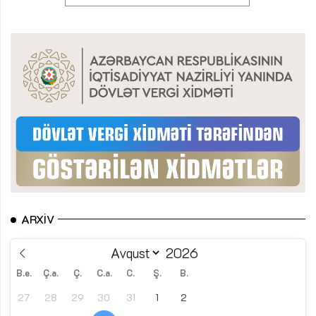
ARXIV
B.e.
Ç.a.
Ç.
C.a.
C.
Ş.
B.
27
28
29
30
31
1
2