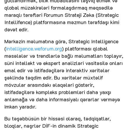
gücləndirmək, bilik mübadiləsini təşviq etmək və
qlobal müzakirələri formalaşdırmaq məqsədilə
maraqlı tərəfləri Forumun Strateji Zəka (Strategic
Intellifence) platformasına məzmun tərəfdaşı kimi
dəvət edir.
Mərkəzin məlumatına görə, Strategic Intelligence
(
intelligence.weforum.org
) platforması qlobal
məsələlər və trendlərlə bağlı məlumatları toplayır,
süni intellekt və ekspert analizləri vasitəsilə onları
emal edir və istifadəçilərə interaktiv xəritələr
şəklində təqdim edir. Bu xəritələr müxtəlif
mövzular arasındakı əlaqələri göstərir,
istifadəçilərə kompleks problemləri daha yaxşı
anlamağa və daha informasiyalı qərarlar verməyə
imkan yaradır.
Bu təşəbbüsün bir hissəsi olaraq, tədqiqatlar,
bloqlar, nəşrlər DİF-in dinamik Strategic