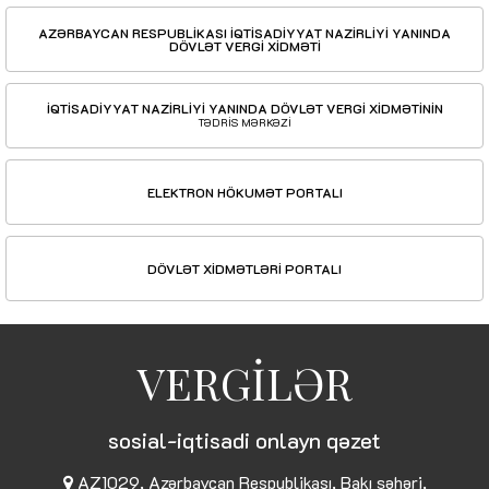
AZƏRBAYCAN RESPUBLİKASI İQTİSADİYYAT NAZİRLİYİ YANINDA
DÖVLƏT VERGİ XİDMƏTİ
İQTİSADİYYAT NAZİRLİYİ YANINDA DÖVLƏT VERGİ XİDMƏTİNİN
TƏDRİS MƏRKƏZİ
ELEKTRON HÖKUMƏT PORTALI
DÖVLƏT XİDMƏTLƏRİ PORTALI
VERGİLƏR
sosial-iqtisadi onlayn qəzet
AZ1029, Azərbaycan Respublikası, Bakı şəhəri,