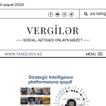
6 avqust 2026
AXTARIŞ
VERGİLƏR
SOSİAL-İQTİSADİ ONLAYN QƏZET
WWW.TAXES.GOV.AZ
MENU