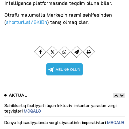
Intelligence platformasında təqdim oluna bilər.
Ətraflı məlumatla Mərkəzin rəsmi səhifəsindən
(
shorturl.at/8KIBn
) tanış olmaq olar.
AKTUAL
Sahibkarlıq fəaliyyəti üçün inklüziv imkanlar yaradan vergi
“D
təşviqləri
MƏQALƏ
fə
lıq
Dünya iqtisadiyyatında vergi siyasətinin imperativləri
MƏQALƏ
Ni
mü