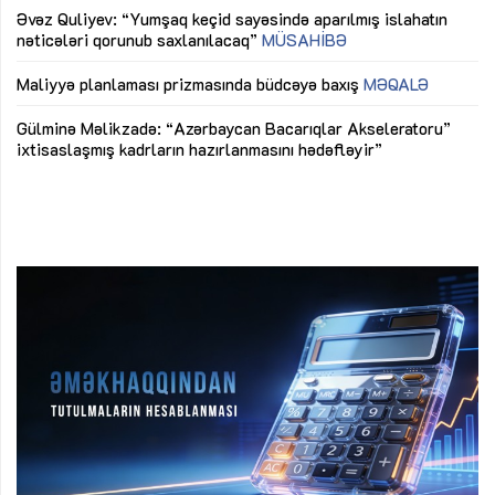
Əvəz Quliyev: “Yumşaq keçid sayəsində aparılmış islahatın
nəticələri qorunub saxlanılacaq”
MÜSAHİBƏ
Ay
ya
M
Maliyyə planlaması prizmasında büdcəyə baxış
MƏQALƏ
Az
Gülminə Məlikzadə: “Azərbaycan Bacarıqlar Akseleratoru”
ke
ixtisaslaşmış kadrların hazırlanmasını hədəfləyir”
Ay
su