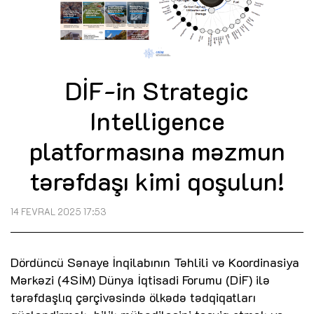
DİF-in Strategic
Intelligence
platformasına məzmun
tərəfdaşı kimi qoşulun!
14 FEVRAL 2025 17:53
Dördüncü Sənaye İnqilabının Təhlili və Koordinasiya
Mərkəzi (4SİM) Dünya İqtisadi Forumu (DİF) ilə
tərəfdaşlıq çərçivəsində ölkədə tədqiqatları