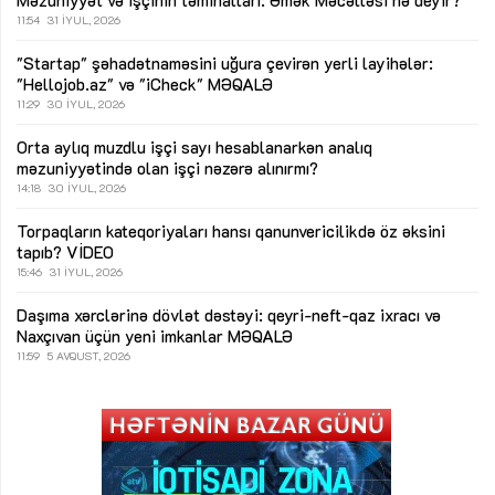
Məzuniyyət və işçinin təminatları: Əmək Məcəlləsi nə deyir?
11:54
31 İYUL, 2026
"Startap" şəhadətnaməsini uğura çevirən yerli layihələr:
"Hellojob.az" və "iCheck"
MƏQALƏ
11:29
30 İYUL, 2026
Orta aylıq muzdlu işçi sayı hesablanarkən analıq
məzuniyyətində olan işçi nəzərə alınırmı?
14:18
30 İYUL, 2026
Torpaqların kateqoriyaları hansı qanunvericilikdə öz əksini
tapıb?
VİDEO
15:46
31 İYUL, 2026
Daşıma xərclərinə dövlət dəstəyi: qeyri-neft-qaz ixracı və
Naxçıvan üçün yeni imkanlar
MƏQALƏ
11:59
5 AVQUST, 2026