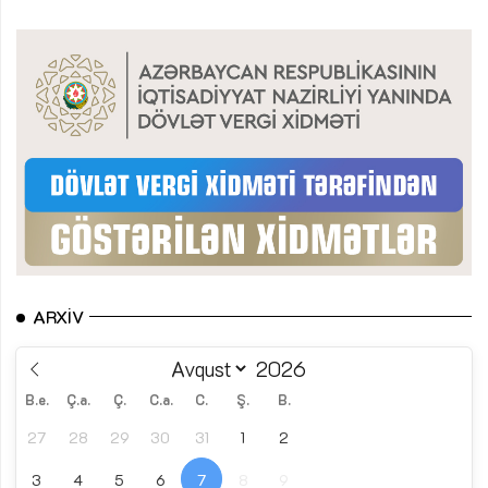
ARXIV
B.e.
Ç.a.
Ç.
C.a.
C.
Ş.
B.
27
28
29
30
31
1
2
3
4
5
6
7
8
9