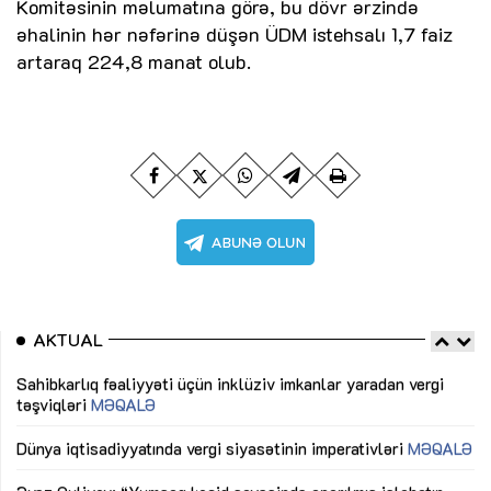
Komitəsinin məlumatına görə, bu dövr ərzində
əhalinin hər nəfərinə düşən ÜDM istehsalı 1,7 faiz
artaraq 224,8 manat olub.
AKTUAL
Sahibkarlıq fəaliyyəti üçün inklüziv imkanlar yaradan vergi
“D
təşviqləri
MƏQALƏ
fə
lıq
Dünya iqtisadiyyatında vergi siyasətinin imperativləri
MƏQALƏ
Ni
mü
Əvəz Quliyev: “Yumşaq keçid sayəsində aparılmış islahatın