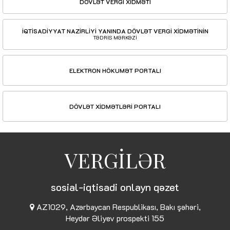
DÖVLƏT VERGİ XİDMƏTİ
İQTİSADİYYAT NAZİRLİYİ YANINDA DÖVLƏT VERGİ XİDMƏTİNİN
TƏDRİS MƏRKƏZİ
ELEKTRON HÖKUMƏT PORTALI
DÖVLƏT XİDMƏTLƏRİ PORTALI
VERGİLƏR
sosial-iqtisadi onlayn qəzet
AZ1029, Azərbaycan Respublikası, Bakı şəhəri,
Heydər Əliyev prospekti 155