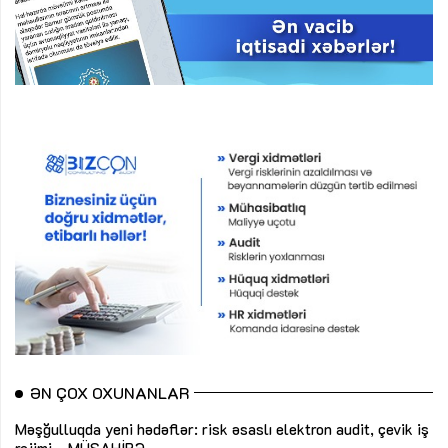
ƏN ÇOX OXUNANLAR
Məşğulluqda yeni hədəflər: risk əsaslı elektron audit, çevik iş
rejimi...
MÜSAHİBƏ