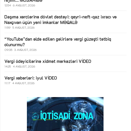
12:54
6 AVQUST, 2026
Daşıma xərclərinə dövlət dəstəyi: qeyri-neft-qaz ixracı və
Naxçıvan üçün yeni imkanlar
MƏQALƏ
11:59
5 AVQUST, 2026
“YouTube”dan əldə edilən gəlirlərə vergi güzəşti tətbiq
olunurmu?
09:35
3 AVQUST, 2026
Vergi ödəyicilərinə xidmət mərkəzləri
VİDEO
14:25
4 AVQUST, 2026
Vergi xəbərləri: iyul
VİDEO
11:17
4 AVQUST, 2026