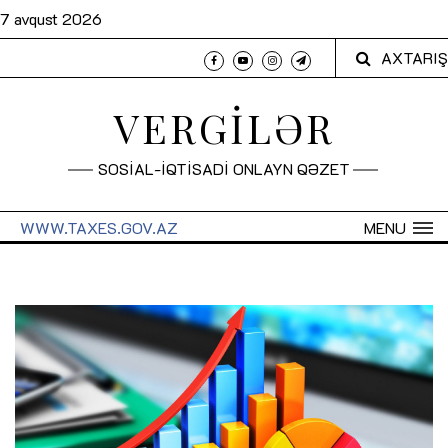
7 avqust 2026
AXTARIŞ
VERGİLƏR
SOSİAL-İQTİSADİ ONLAYN QƏZET
WWW.TAXES.GOV.AZ
MENU