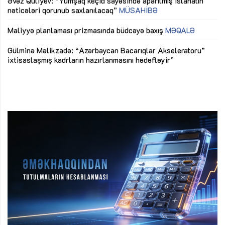
nəticələri qorunub saxlanılacaq”
MÜSAHİBƏ
Ay
ya
M
Maliyyə planlaması prizmasında büdcəyə baxış
MƏQALƏ
Az
Gülminə Məlikzadə: “Azərbaycan Bacarıqlar Akseleratoru”
ke
ixtisaslaşmış kadrların hazırlanmasını hədəfləyir”
Ay
su