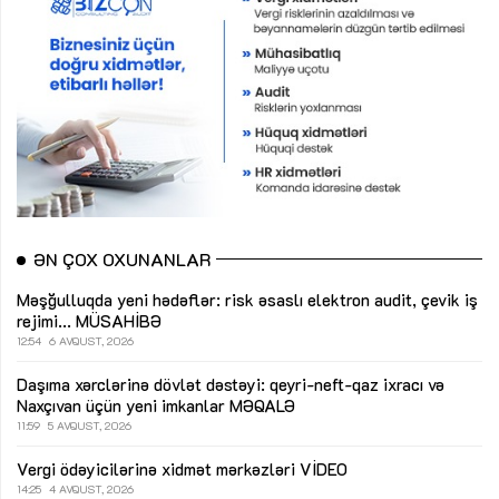
ƏN ÇOX OXUNANLAR
Məşğulluqda yeni hədəflər: risk əsaslı elektron audit, çevik iş
rejimi...
MÜSAHİBƏ
12:54
6 AVQUST, 2026
Daşıma xərclərinə dövlət dəstəyi: qeyri-neft-qaz ixracı və
Naxçıvan üçün yeni imkanlar
MƏQALƏ
11:59
5 AVQUST, 2026
Vergi ödəyicilərinə xidmət mərkəzləri
VİDEO
14:25
4 AVQUST, 2026