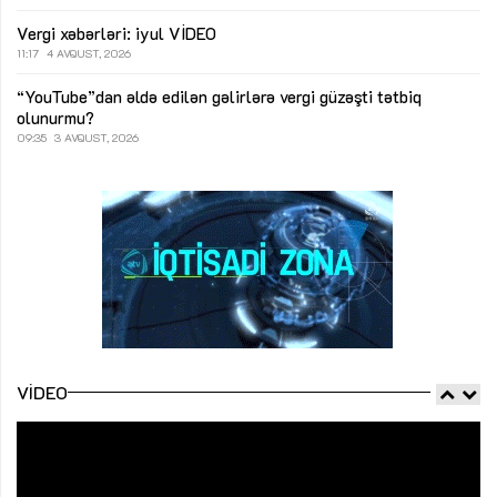
Vergi xəbərləri: iyul
VİDEO
11:17
4 AVQUST, 2026
“YouTube”dan əldə edilən gəlirlərə vergi güzəşti tətbiq
olunurmu?
09:35
3 AVQUST, 2026
VIDEO