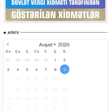
ARXIV
B.e.
Ç.a.
Ç.
C.a.
C.
Ş.
B.
27
28
29
30
31
1
2
3
4
5
6
7
8
9
10
11
12
13
14
15
16
17
18
19
20
21
22
23
24
25
26
27
28
29
30
31
1
2
3
4
5
6