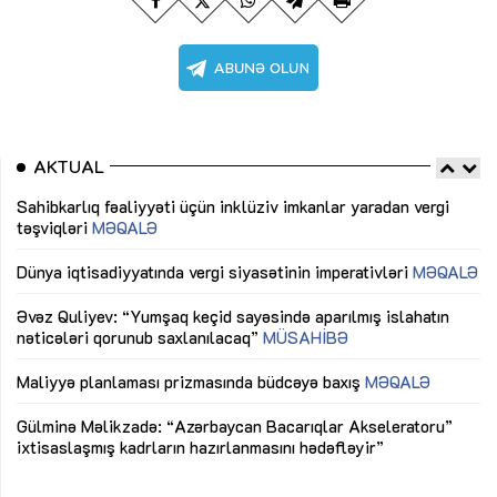
AKTUAL
Sahibkarlıq fəaliyyəti üçün inklüziv imkanlar yaradan vergi
“D
təşviqləri
MƏQALƏ
fə
lıq
Dünya iqtisadiyyatında vergi siyasətinin imperativləri
MƏQALƏ
Ni
mü
Əvəz Quliyev: “Yumşaq keçid sayəsində aparılmış islahatın
nəticələri qorunub saxlanılacaq”
MÜSAHİBƏ
Ay
ya
M
Maliyyə planlaması prizmasında büdcəyə baxış
MƏQALƏ
Az
Gülminə Məlikzadə: “Azərbaycan Bacarıqlar Akseleratoru”
ke
ixtisaslaşmış kadrların hazırlanmasını hədəfləyir”
Ay