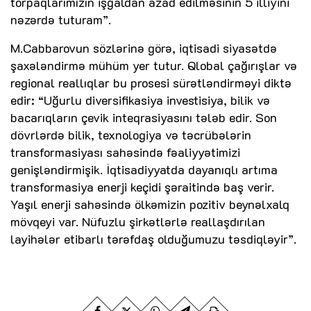
torpaqlarımızın işğaldan azad edilməsinin 5 illiyini
nəzərdə tuturam”.
M.Cabbarovun sözlərinə görə, iqtisadi siyasətdə
şaxələndirmə mühüm yer tutur. Qlobal çağırışlar və
regional reallıqlar bu prosesi sürətləndirməyi diktə
edir: “Uğurlu diversifikasiya investisiya, bilik və
bacarıqların çevik inteqrasiyasını tələb edir. Son
dövrlərdə bilik, texnologiya və təcrübələrin
transformasiyası sahəsində fəaliyyətimizi
genişləndirmişik. İqtisadiyyatda dayanıqlı artıma
transformasiya enerji keçidi şəraitində baş verir.
Yaşıl enerji sahəsində ölkəmizin pozitiv beynəlxalq
mövqeyi var. Nüfuzlu şirkətlərlə reallaşdırılan
layihələr etibarlı tərəfdaş olduğumuzu təsdiqləyir”.