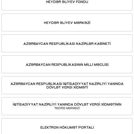
HEYDƏR ƏLİYEV FONDU
HEYDƏR ƏLİYEV MƏRKƏZİ
AZƏRBAYCAN RESPUBLİKASI NAZİRLƏR KABİNETİ
AZƏRBAYCAN RESPUBLİKASININ MİLLİ MƏCLİSİ
AZƏRBAYCAN RESPUBLİKASI İQTİSADİYYAT NAZİRLİYİ YANINDA
DÖVLƏT VERGİ XİDMƏTİ
İQTİSADİYYAT NAZİRLİYİ YANINDA DÖVLƏT VERGİ XİDMƏTİNİN
TƏDRİS MƏRKƏZİ
ELEKTRON HÖKUMƏT PORTALI