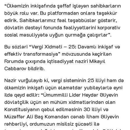
“Ölkəmizin inkişafında şəffaf işləyən sahibkarların
böyük rolu var. Bu platformadan onlara təşəkkür
edirik. Sahibkarlarımız fəal təşəbbüslər göstərir,
dövlətin dəstəyi fonunda fəaliyyətlərini korporativ
sosial məsuliyyətə uyğun qurmağa çalışırlar”.
Bu sözləri “Vergi Xidməti – 25: Davamlı inkişaf və
effektiv transformasiya” mövzusunda keçirilən
Forumda çıxışında iqtisadiyyat naziri Mikayıl
Cabbarov bildirib.
Nazir vurğulayıb ki, vergi sisteminin 25 illiyi həm də
ölkəmizin inkişafı üçün əlamətdar yubileylərlə eyni
ildə qeyd edilir: “Ümummilli Lider Heydər Əliyevin
dövlətçilik üçün ən mühüm xidmətlərindən olan
Konstitusiyanın qəbul edilməsinin 30 illiyi və
Müzəffər Ali Baş Komandan cənab İlham Əliyevin
rəhbərliyi, ordumuzun misilsiz şücaəti ilə