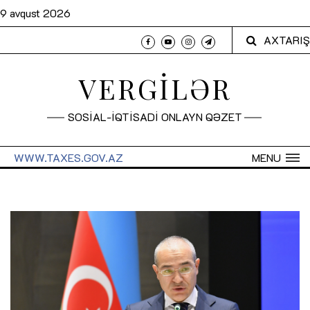
9 avqust 2026
AXTARIŞ
VERGİLƏR
SOSİAL-İQTİSADİ ONLAYN QƏZET
WWW.TAXES.GOV.AZ
MENU