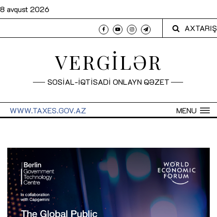
8 avqust 2026
AXTARIŞ
VERGİLƏR
SOSİAL-İQTİSADİ ONLAYN QƏZET
WWW.TAXES.GOV.AZ
MENU