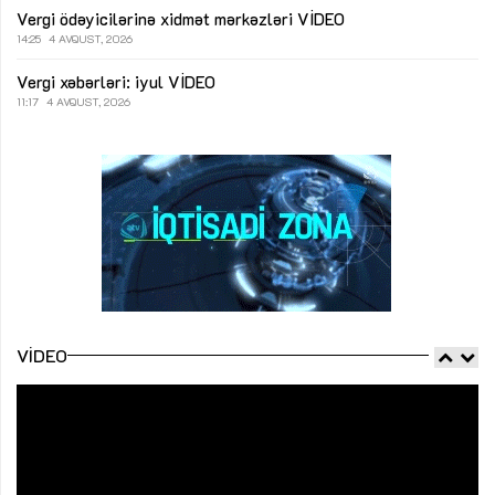
Vergi ödəyicilərinə xidmət mərkəzləri
VİDEO
14:25
4 AVQUST, 2026
Vergi xəbərləri: iyul
VİDEO
11:17
4 AVQUST, 2026
VIDEO