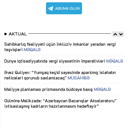
AKTUAL
Sahibkarlıq fəaliyyəti üçün inklüziv imkanlar yaradan vergi
“D
təşviqləri
MƏQALƏ
fə
lıq
Dünya iqtisadiyyatında vergi siyasətinin imperativləri
MƏQALƏ
Ni
mü
Əvəz Quliyev: “Yumşaq keçid sayəsində aparılmış islahatın
nəticələri qorunub saxlanılacaq”
MÜSAHİBƏ
Ay
ya
M
Maliyyə planlaması prizmasında büdcəyə baxış
MƏQALƏ
Az
Gülminə Məlikzadə: “Azərbaycan Bacarıqlar Akseleratoru”
ke
ixtisaslaşmış kadrların hazırlanmasını hədəfləyir”
Ay
su