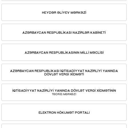
HEYDƏR ƏLİYEV MƏRKƏZİ
AZƏRBAYCAN RESPUBLİKASI NAZİRLƏR KABİNETİ
AZƏRBAYCAN RESPUBLİKASININ MİLLİ MƏCLİSİ
AZƏRBAYCAN RESPUBLİKASI İQTİSADİYYAT NAZİRLİYİ YANINDA
DÖVLƏT VERGİ XİDMƏTİ
İQTİSADİYYAT NAZİRLİYİ YANINDA DÖVLƏT VERGİ XİDMƏTİNİN
TƏDRİS MƏRKƏZİ
ELEKTRON HÖKUMƏT PORTALI