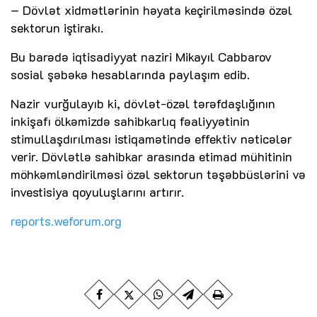
– Dövlət xidmətlərinin həyata keçirilməsində özəl
sektorun iştirakı.
Bu barədə iqtisadiyyat naziri Mikayıl Cabbarov
sosial şəbəkə hesablarında paylaşım edib.
Nazir vurğulayıb ki, dövlət-özəl tərəfdaşlığının
inkişafı ölkəmizdə sahibkarlıq fəaliyyətinin
stimullaşdırılması istiqamətində effektiv nəticələr
verir. Dövlətlə sahibkar arasında etimad mühitinin
möhkəmləndirilməsi özəl sektorun təşəbbüslərini və
investisiya qoyuluşlarını artırır.
reports.weforum.org