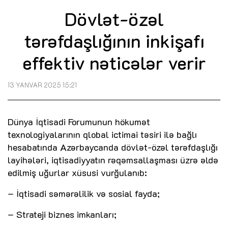
Dövlət-özəl
tərəfdaşlığının inkişafı
effektiv nəticələr verir
13 YANVAR 2025 15:21
Dünya İqtisadi Forumunun hökumət
texnologiyalarının qlobal ictimai təsiri ilə bağlı
hesabatında Azərbaycanda dövlət-özəl tərəfdaşlığı
layihələri, iqtisadiyyatın rəqəmsallaşması üzrə əldə
edilmiş uğurlar xüsusi vurğulanıb:
– İqtisadi səmərəlilik və sosial fayda;
– Strateji biznes imkanları;