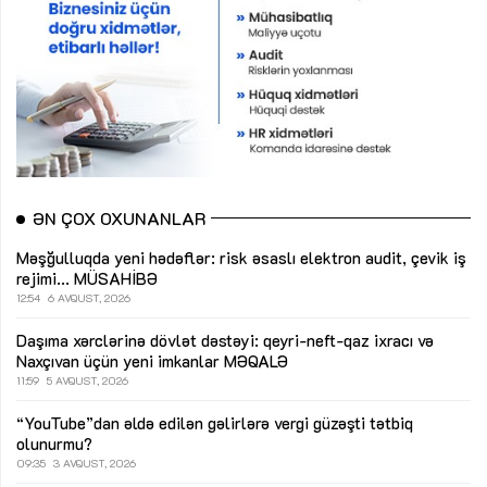
ƏN ÇOX OXUNANLAR
Məşğulluqda yeni hədəflər: risk əsaslı elektron audit, çevik iş
rejimi...
MÜSAHİBƏ
12:54
6 AVQUST, 2026
Daşıma xərclərinə dövlət dəstəyi: qeyri-neft-qaz ixracı və
Naxçıvan üçün yeni imkanlar
MƏQALƏ
11:59
5 AVQUST, 2026
“YouTube”dan əldə edilən gəlirlərə vergi güzəşti tətbiq
olunurmu?
09:35
3 AVQUST, 2026