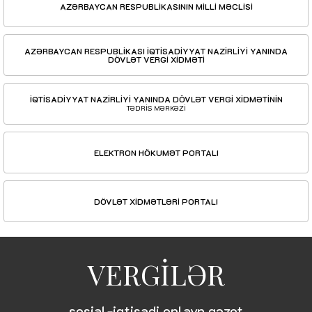
AZƏRBAYCAN RESPUBLİKASININ MİLLİ MƏCLİSİ
AZƏRBAYCAN RESPUBLİKASI İQTİSADİYYAT NAZİRLİYİ YANINDA
DÖVLƏT VERGİ XİDMƏTİ
İQTİSADİYYAT NAZİRLİYİ YANINDA DÖVLƏT VERGİ XİDMƏTİNİN
TƏDRİS MƏRKƏZİ
ELEKTRON HÖKUMƏT PORTALI
DÖVLƏT XİDMƏTLƏRİ PORTALI
VERGİLƏR
sosial-iqtisadi onlayn qəzet