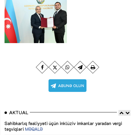
AKTUAL
Sahibkarlıq fəaliyyəti üçün inklüziv imkanlar yaradan vergi
“D
təşviqləri
MƏQALƏ
fə