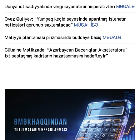
lıq
Dünya iqtisadiyyatında vergi siyasətinin imperativləri
MƏQALƏ
Ni
mü
Əvəz Quliyev: “Yumşaq keçid sayəsində aparılmış islahatın
nəticələri qorunub saxlanılacaq”
MÜSAHİBƏ
Ay
ya
M
Maliyyə planlaması prizmasında büdcəyə baxış
MƏQALƏ
Az
Gülminə Məlikzadə: “Azərbaycan Bacarıqlar Akseleratoru”
ke
ixtisaslaşmış kadrların hazırlanmasını hədəfləyir”
Ay
su