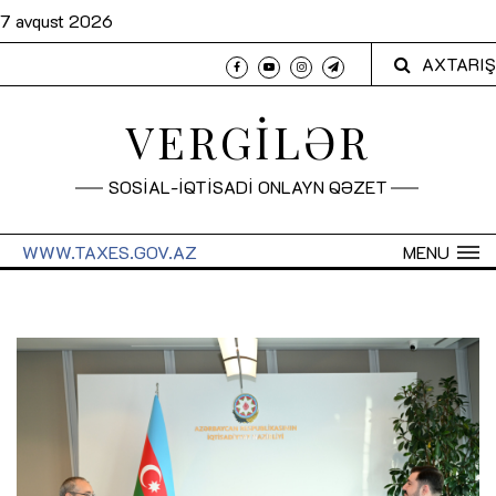
7 avqust 2026
AXTARIŞ
VERGİLƏR
SOSİAL-İQTİSADİ ONLAYN QƏZET
WWW.TAXES.GOV.AZ
MENU