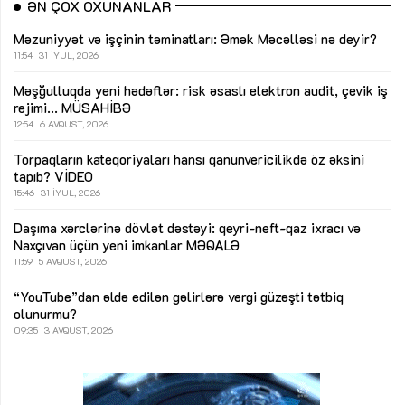
ƏN ÇOX OXUNANLAR
Məzuniyyət və işçinin təminatları: Əmək Məcəlləsi nə deyir?
11:54
31 İYUL, 2026
Məşğulluqda yeni hədəflər: risk əsaslı elektron audit, çevik iş
rejimi...
MÜSAHİBƏ
12:54
6 AVQUST, 2026
Torpaqların kateqoriyaları hansı qanunvericilikdə öz əksini
tapıb?
VİDEO
15:46
31 İYUL, 2026
Daşıma xərclərinə dövlət dəstəyi: qeyri-neft-qaz ixracı və
Naxçıvan üçün yeni imkanlar
MƏQALƏ
11:59
5 AVQUST, 2026
“YouTube”dan əldə edilən gəlirlərə vergi güzəşti tətbiq
olunurmu?
09:35
3 AVQUST, 2026