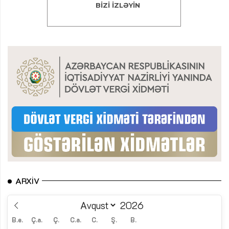
ARXIV
B.e.
Ç.a.
Ç.
C.a.
C.
Ş.
B.