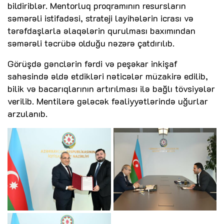
bildiriblər. Mentorluq proqramının resursların
səmərəli istifadəsi, strateji layihələrin icrası və
tərəfdaşlarla əlaqələrin qurulması baxımından
səmərəli təcrübə olduğu nəzərə çatdırılıb.
Görüşdə gənclərin fərdi və peşəkar inkişaf
sahəsində əldə etdikləri nəticələr müzakirə edilib,
bilik və bacarıqlarının artırılması ilə bağlı tövsiyələr
verilib. Mentilərə gələcək fəaliyyətlərində uğurlar
arzulanıb.