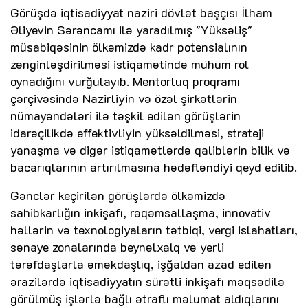
Görüşdə iqtisadiyyat naziri dövlət başçısı İlham
Əliyevin Sərəncamı ilə yaradılmış "Yüksəliş"
müsabiqəsinin ölkəmizdə kadr potensialının
zənginləşdirilməsi istiqamətində mühüm rol
oynadığını vurğulayıb. Mentorluq proqramı
çərçivəsində Nazirliyin və özəl şirkətlərin
nümayəndələri ilə təşkil edilən görüşlərin
idarəçilikdə effektivliyin yüksəldilməsi, strateji
yanaşma və digər istiqamətlərdə qaliblərin bilik və
bacarıqlarının artırılmasına hədəfləndiyi qeyd edilib.
Gənclər keçirilən görüşlərdə ölkəmizdə
sahibkarlığın inkişafı, rəqəmsallaşma, innovativ
həllərin və texnologiyaların tətbiqi, vergi islahatları,
sənaye zonalarında beynəlxalq və yerli
tərəfdaşlarla əməkdaşlıq, işğaldan azad edilən
ərazilərdə iqtisadiyyatın sürətli inkişafı məqsədilə
görülmüş işlərlə bağlı ətraflı məlumat aldıqlarını