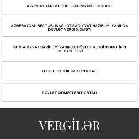
AZƏRBAYCAN RESPUBLİKASININ MİLLİ MƏCLİSİ
AZƏRBAYCAN RESPUBLİKASI İQTİSADİYYAT NAZİRLİYİ YANINDA
DÖVLƏT VERGİ XİDMƏTİ
İQTİSADİYYAT NAZİRLİYİ YANINDA DÖVLƏT VERGİ XİDMƏTİNİN
TƏDRİS MƏRKƏZİ
ELEKTRON HÖKUMƏT PORTALI
DÖVLƏT XİDMƏTLƏRİ PORTALI
VERGİLƏR