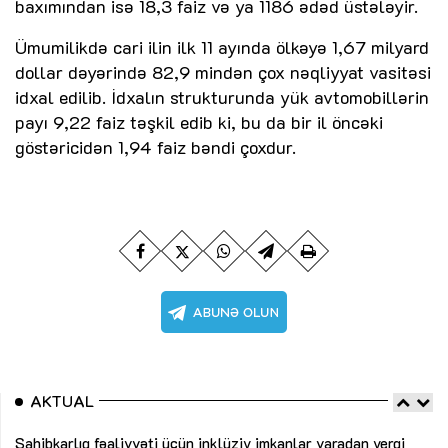
baxımından isə 18,3 faiz və ya 1186 ədəd üstələyir.
Ümumilikdə cari ilin ilk 11 ayında ölkəyə 1,67 milyard
dollar dəyərində 82,9 mindən çox nəqliyyat vasitəsi
idxal edilib. İdxalın strukturunda yük avtomobillərin
payı 9,22 faiz təşkil edib ki, bu da bir il öncəki
göstəricidən 1,94 faiz bəndi çoxdur.
AKTUAL
Sahibkarlıq fəaliyyəti üçün inklüziv imkanlar yaradan vergi
“D