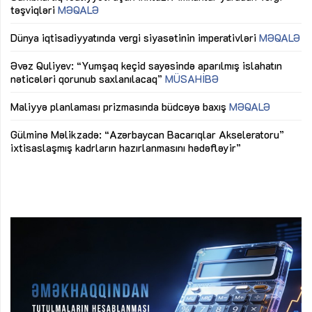
təşviqləri
MƏQALƏ
fə
lıq
Dünya iqtisadiyyatında vergi siyasətinin imperativləri
MƏQALƏ
Ni
mü
Əvəz Quliyev: “Yumşaq keçid sayəsində aparılmış islahatın
nəticələri qorunub saxlanılacaq”
MÜSAHİBƏ
Ay
ya
M
Maliyyə planlaması prizmasında büdcəyə baxış
MƏQALƏ
Az
Gülminə Məlikzadə: “Azərbaycan Bacarıqlar Akseleratoru”
ke
ixtisaslaşmış kadrların hazırlanmasını hədəfləyir”
Ay
su