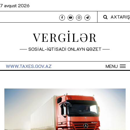
7 avqust 2026
AXTARIŞ
VERGİLƏR
SOSİAL-İQTİSADİ ONLAYN QƏZET
WWW.TAXES.GOV.AZ
MENU