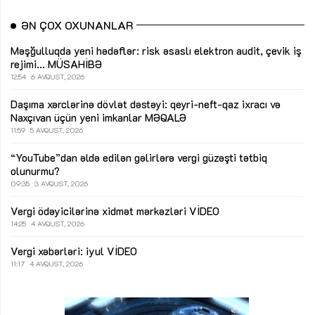
ƏN ÇOX OXUNANLAR
Məşğulluqda yeni hədəflər: risk əsaslı elektron audit, çevik iş
rejimi...
MÜSAHİBƏ
12:54
6 AVQUST, 2026
Daşıma xərclərinə dövlət dəstəyi: qeyri-neft-qaz ixracı və
Naxçıvan üçün yeni imkanlar
MƏQALƏ
11:59
5 AVQUST, 2026
“YouTube”dan əldə edilən gəlirlərə vergi güzəşti tətbiq
olunurmu?
09:35
3 AVQUST, 2026
Vergi ödəyicilərinə xidmət mərkəzləri
VİDEO
14:25
4 AVQUST, 2026
Vergi xəbərləri: iyul
VİDEO
11:17
4 AVQUST, 2026