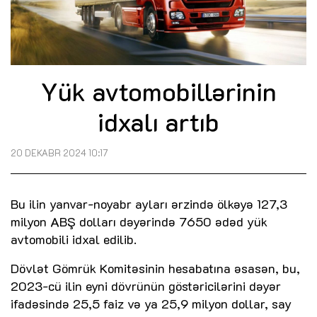
Yük avtomobillərinin
idxalı artıb
20 DEKABR 2024 10:17
Bu ilin yanvar-noyabr ayları ərzində ölkəyə 127,3
milyon ABŞ dolları dəyərində 7650 ədəd yük
avtomobili idxal edilib.
Dövlət Gömrük Komitəsinin hesabatına əsasən, bu,
2023-cü ilin eyni dövrünün göstəricilərini dəyər
ifadəsində 25,5 faiz və ya 25,9 milyon dollar, say