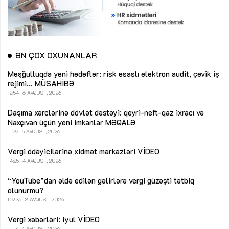
ƏN ÇOX OXUNANLAR
Məşğulluqda yeni hədəflər: risk əsaslı elektron audit, çevik iş
rejimi...
MÜSAHİBƏ
12:54
6 AVQUST, 2026
Daşıma xərclərinə dövlət dəstəyi: qeyri-neft-qaz ixracı və
Naxçıvan üçün yeni imkanlar
MƏQALƏ
11:59
5 AVQUST, 2026
Vergi ödəyicilərinə xidmət mərkəzləri
VİDEO
14:25
4 AVQUST, 2026
“YouTube”dan əldə edilən gəlirlərə vergi güzəşti tətbiq
olunurmu?
09:35
3 AVQUST, 2026
Vergi xəbərləri: iyul
VİDEO
11:17
4 AVQUST, 2026