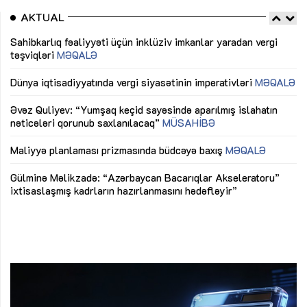
AKTUAL
Sahibkarlıq fəaliyyəti üçün inklüziv imkanlar yaradan vergi
“D
təşviqləri
MƏQALƏ
fə
lıq
Dünya iqtisadiyyatında vergi siyasətinin imperativləri
MƏQALƏ
Ni
mü
Əvəz Quliyev: “Yumşaq keçid sayəsində aparılmış islahatın
nəticələri qorunub saxlanılacaq”
MÜSAHİBƏ
Ay
ya
M
Maliyyə planlaması prizmasında büdcəyə baxış
MƏQALƏ
Az
Gülminə Məlikzadə: “Azərbaycan Bacarıqlar Akseleratoru”
ke
ixtisaslaşmış kadrların hazırlanmasını hədəfləyir”
Ay
su