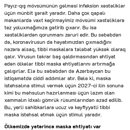
Payız-qış mövsümünün gəlməsi infeksion xəstəliklər
üçün münbit şərait yaradır. Daha çox qapalı
məkanlarda vaxt keçirməyimiz mövsümi xəstəliklərə
tez yoluxmağımıza gətirib çıxarır. Bu isə
xəstəliklərdən qorunmanı zəruri edir. Bu səbəbdən
də, koronavirusun da həyatımızdan çıxmadığını
nəzərə alsaq, tibbi maskalara tələbat yüksək olaraq
qalır. Virusun təkrar baş qaldırmasından ehtiyat
edən ölkələr tibbi maska ehtiyatlarını artırmağa
çalışırlar. Elə bu səbəbdən də Azərbaycan bu
istiqamətdə ciddi addımlar atır. Belə ki, maska
istehsalına stimul vermək üçün 2027-ci ilin sonuna
kimi bu məhsulun hazırlanması üçün lazım olan
xammalın idxalı gömrük rüsumlarından azad edilib.
Bu, yerli sahibkarlara ucuz və keyfiyyətli tibbi
maska istehsal etmək üçün stimul yaradır.
Ölkəmizdə yetərincə maska ehtiyatı var