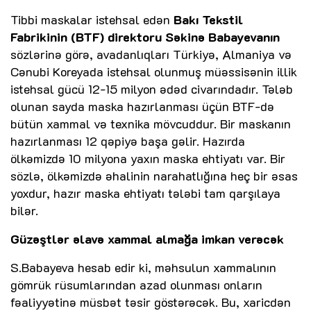
Tibbi maskalar istehsal edən
Bakı Tekstil
Fabrikinin (BTF) direktoru Səkinə Babayevanın
sözlərinə görə, avadanlıqları Türkiyə, Almaniya və
Cənubi Koreyada istehsal olunmuş müəssisənin illik
istehsal gücü 12-15 milyon ədəd civarındadır. Tələb
olunan sayda maska hazırlanması üçün BTF-də
bütün xammal və texnika mövcuddur. Bir maskanın
hazırlanması 12 qəpiyə başa gəlir. Hazırda
ölkəmizdə 10 milyona yaxın maska ehtiyatı var. Bir
sözlə, ölkəmizdə əhalinin narahatlığına heç bir əsas
yoxdur, hazır maska ehtiyatı tələbi tam qarşılaya
bilər.
Güzəştlər əlavə xammal almağa imkan verəcək
S.Babayeva hesab edir ki, məhsulun xammalının
gömrük rüsumlarından azad olunması onların
fəaliyyətinə müsbət təsir göstərəcək. Bu, xaricdən