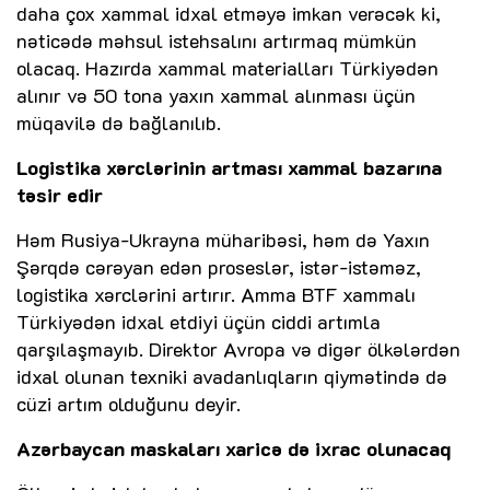
daha çox xammal idxal etməyə imkan verəcək ki,
nəticədə məhsul istehsalını artırmaq mümkün
olacaq. Hazırda xammal materialları Türkiyədən
alınır və 50 tona yaxın xammal alınması üçün
müqavilə də bağlanılıb.
Logistika xərclərinin artması xammal bazarına
təsir edir
Həm Rusiya-Ukrayna müharibəsi, həm də Yaxın
Şərqdə cərəyan edən proseslər, istər-istəməz,
logistika xərclərini artırır. Amma BTF xammalı
Türkiyədən idxal etdiyi üçün ciddi artımla
qarşılaşmayıb. Direktor Avropa və digər ölkələrdən
idxal olunan texniki avadanlıqların qiymətində də
cüzi artım olduğunu deyir.
Azərbaycan maskaları xaricə də ixrac olunacaq