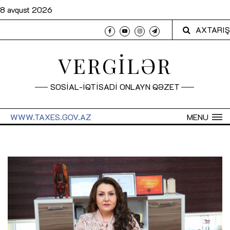
8 avqust 2026
AXTARIŞ
VERGİLƏR
SOSİAL-İQTİSADİ ONLAYN QƏZET
WWW.TAXES.GOV.AZ
MENU