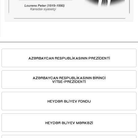
AZƏRBAYCAN RESPUBLİKASININ PREZİDENTİ
AZƏRBAYCAN RESPUBLİKASININ BİRİNCİ
VİTSE-PREZİDENTİ
HEYDƏR ƏLİYEV FONDU
HEYDƏR ƏLİYEV MƏRKƏZİ