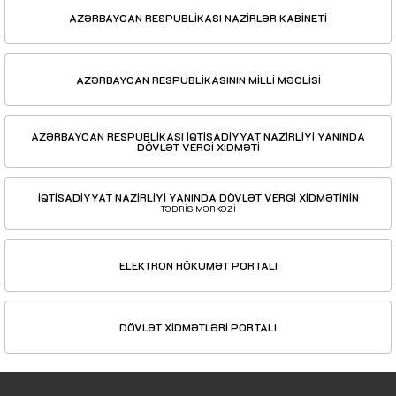
AZƏRBAYCAN RESPUBLİKASI NAZİRLƏR KABİNETİ
AZƏRBAYCAN RESPUBLİKASININ MİLLİ MƏCLİSİ
AZƏRBAYCAN RESPUBLİKASI İQTİSADİYYAT NAZİRLİYİ YANINDA
DÖVLƏT VERGİ XİDMƏTİ
İQTİSADİYYAT NAZİRLİYİ YANINDA DÖVLƏT VERGİ XİDMƏTİNİN
TƏDRİS MƏRKƏZİ
ELEKTRON HÖKUMƏT PORTALI
DÖVLƏT XİDMƏTLƏRİ PORTALI