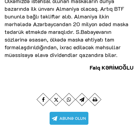
Ölkəmizdə istehsal olunan maskaların dünya
bazarında ilk ünvanı Almaniya olacaq. Artıq BTF
bununla bağlı təkliflər alıb. Almaniya ilkin
mərhələdə Azərbaycandan 20 milyon ədəd maska
tədarük etməkdə maraqlıdır. S.Babayevanın
sözlərinə əsasən, ölkədə maska ehtiyatı tam
formalaşdırıldığından, ixrac ediləcək məhsullar
müəssisəyə əlavə dividendlər qazandıra bilər.
Faiq KƏRİMOĞLU