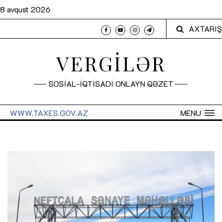
8 avqust 2026
AXTARIŞ
VERGİLƏR
SOSİAL-İQTİSADİ ONLAYN QƏZET
WWW.TAXES.GOV.AZ
MENU