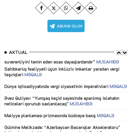
AKTUAL
Sahibkarlıq fəaliyyəti üçün inklüziv imkanlar yaradan vergi
“D
təşviqləri
MƏQALƏ
fə
lıq
Dünya iqtisadiyyatında vergi siyasətinin imperativləri
MƏQALƏ
Ni
mü
Əvəz Quliyev: “Yumşaq keçid sayəsində aparılmış islahatın
nəticələri qorunub saxlanılacaq”
MÜSAHİBƏ
Ay
ya
M
Maliyyə planlaması prizmasında büdcəyə baxış
MƏQALƏ
Az
Gülminə Məlikzadə: “Azərbaycan Bacarıqlar Akseleratoru”
ke
ixtisaslaşmış kadrların hazırlanmasını hədəfləyir”