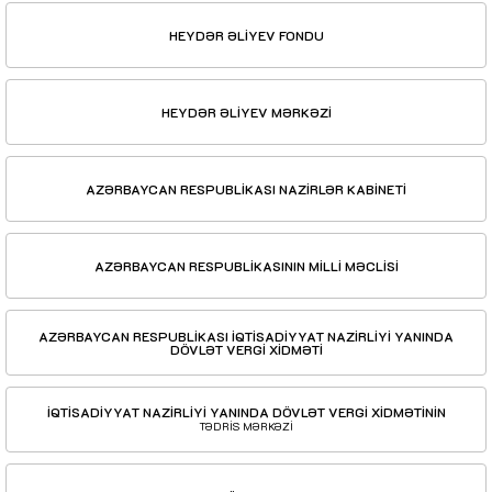
HEYDƏR ƏLİYEV FONDU
HEYDƏR ƏLİYEV MƏRKƏZİ
AZƏRBAYCAN RESPUBLİKASI NAZİRLƏR KABİNETİ
AZƏRBAYCAN RESPUBLİKASININ MİLLİ MƏCLİSİ
AZƏRBAYCAN RESPUBLİKASI İQTİSADİYYAT NAZİRLİYİ YANINDA
DÖVLƏT VERGİ XİDMƏTİ
İQTİSADİYYAT NAZİRLİYİ YANINDA DÖVLƏT VERGİ XİDMƏTİNİN
TƏDRİS MƏRKƏZİ