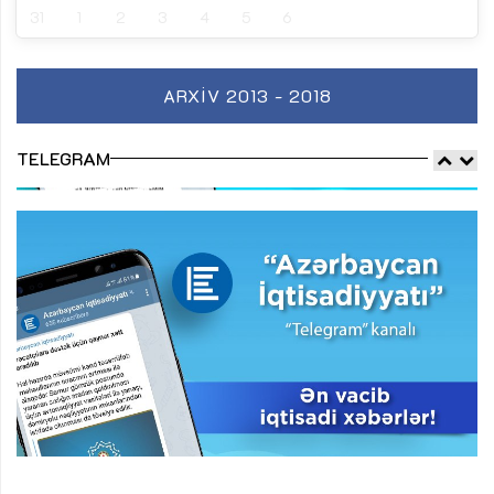
31
1
2
3
4
5
6
ARXIV 2013 - 2018
TELEGRAM