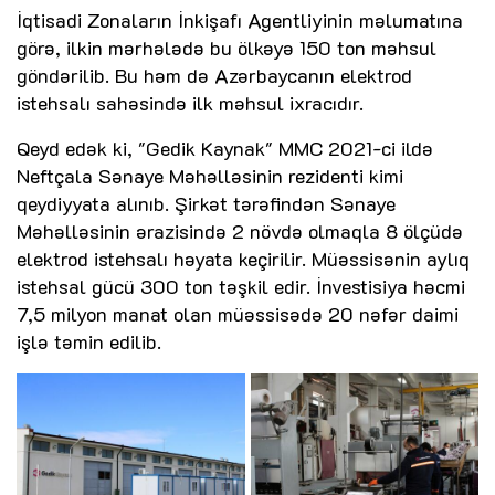
İqtisadi Zonaların İnkişafı Agentliyinin məlumatına
görə, ilkin mərhələdə bu ölkəyə 150 ton məhsul
göndərilib. Bu həm də Azərbaycanın elektrod
istehsalı sahəsində ilk məhsul ixracıdır.
Qeyd edək ki, "Gedik Kaynak" MMC 2021-ci ildə
Neftçala Sənaye Məhəlləsinin rezidenti kimi
qeydiyyata alınıb. Şirkət tərəfindən Sənaye
Məhəlləsinin ərazisində 2 növdə olmaqla 8 ölçüdə
elektrod istehsalı həyata keçirilir. Müəssisənin aylıq
istehsal gücü 300 ton təşkil edir. İnvestisiya həcmi
7,5 milyon manat olan müəssisədə 20 nəfər daimi
işlə təmin edilib.