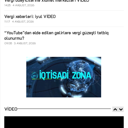
14:25
4 AVQUST, 2026
Vergi xəbərləri: iyul
VİDEO
11:17
4 AVQUST, 2026
“YouTube”dan əldə edilən gəlirlərə vergi güzəşti tətbiq
olunurmu?
09:35
3 AVQUST, 2026
VIDEO