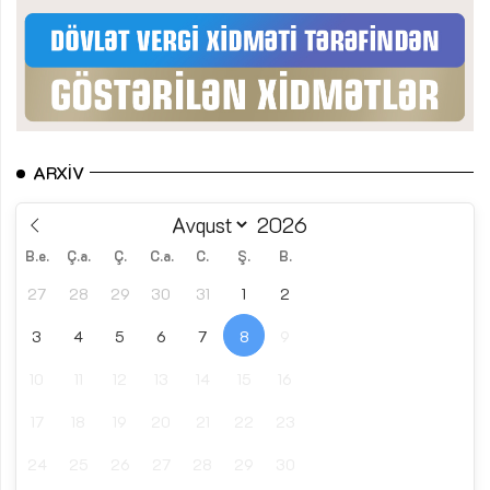
ARXIV
B.e.
Ç.a.
Ç.
C.a.
C.
Ş.
B.
27
28
29
30
31
1
2
3
4
5
6
7
8
9
10
11
12
13
14
15
16
17
18
19
20
21
22
23
24
25
26
27
28
29
30