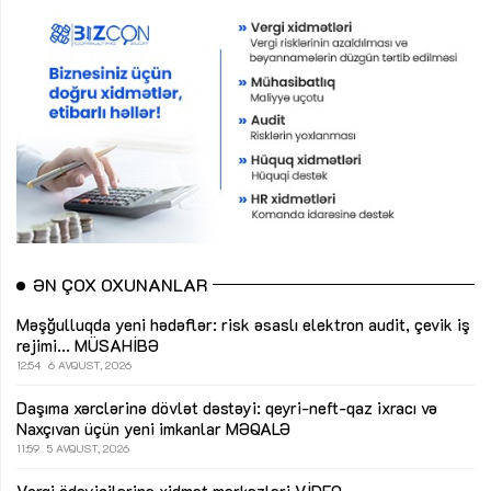
ƏN ÇOX OXUNANLAR
Məşğulluqda yeni hədəflər: risk əsaslı elektron audit, çevik iş
rejimi...
MÜSAHİBƏ
12:54
6 AVQUST, 2026
Daşıma xərclərinə dövlət dəstəyi: qeyri-neft-qaz ixracı və
Naxçıvan üçün yeni imkanlar
MƏQALƏ
11:59
5 AVQUST, 2026
Vergi ödəyicilərinə xidmət mərkəzləri
VİDEO