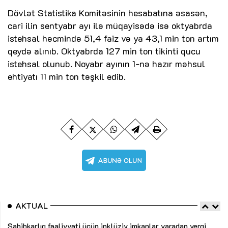
Dövlət Statistika Komitəsinin hesabatına əsasən,
cari ilin sentyabr ayı ilə müqayisədə isə oktyabrda
istehsal həcmində 51,4 faiz və ya 43,1 min ton artım
qeydə alınıb. Oktyabrda 127 min ton tikinti qucu
istehsal olunub. Noyabr ayının 1-nə hazır məhsul
ehtiyatı 11 min ton təşkil edib.
AKTUAL
Sahibkarlıq fəaliyyəti üçün inklüziv imkanlar yaradan vergi
“D