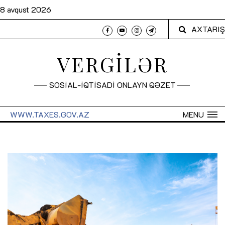
8 avqust 2026
AXTARIŞ
VERGİLƏR
SOSİAL-İQTİSADİ ONLAYN QƏZET
WWW.TAXES.GOV.AZ
MENU