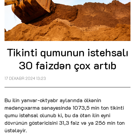
Tikinti qumunun istehsalı
30 faizdən çox artıb
17 DEKABR 2024 13:23
Bu ilin yanvar-oktyabr aylarında ölkənin
mədənçıxarma sənayesində 1073,5 min ton tikinti
qumu istehsal olunub ki, bu da ötən ilin eyni
dövrünün göstəricisini 31,3 faiz və ya 256 min ton
üstələyir.