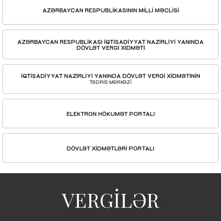
AZƏRBAYCAN RESPUBLİKASININ MİLLİ MƏCLİSİ
AZƏRBAYCAN RESPUBLİKASI İQTİSADİYYAT NAZİRLİYİ YANINDA
DÖVLƏT VERGİ XİDMƏTİ
İQTİSADİYYAT NAZİRLİYİ YANINDA DÖVLƏT VERGİ XİDMƏTİNİN
TƏDRİS MƏRKƏZİ
ELEKTRON HÖKUMƏT PORTALI
DÖVLƏT XİDMƏTLƏRİ PORTALI
VERGİLƏR