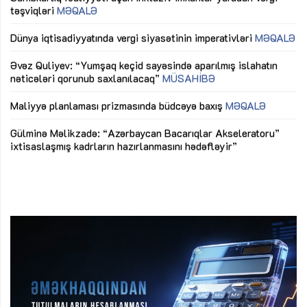
təşviqləri
MƏQALƏ
fə
lıq
Dünya iqtisadiyyatında vergi siyasətinin imperativləri
MƏQALƏ
Ni
mü
Əvəz Quliyev: “Yumşaq keçid sayəsində aparılmış islahatın
nəticələri qorunub saxlanılacaq”
MÜSAHİBƏ
Ay
ya
M
Maliyyə planlaması prizmasında büdcəyə baxış
MƏQALƏ
Az
Gülminə Məlikzadə: “Azərbaycan Bacarıqlar Akseleratoru”
ke
ixtisaslaşmış kadrların hazırlanmasını hədəfləyir”
Ay
su