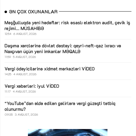
ƏN ÇOX OXUNANLAR
Məşğulluqda yeni hədəflər: risk əsaslı elektron audit, çevik iş
rejimi...
MÜSAHİBƏ
12:54
6 AVQUST, 2026
Daşıma xərclərinə dövlət dəstəyi: qeyri-neft-qaz ixracı və
Naxçıvan üçün yeni imkanlar
MƏQALƏ
11:59
5 AVQUST, 2026
Vergi ödəyicilərinə xidmət mərkəzləri
VİDEO
14:25
4 AVQUST, 2026
Vergi xəbərləri: iyul
VİDEO
11:17
4 AVQUST, 2026
“YouTube”dan əldə edilən gəlirlərə vergi güzəşti tətbiq
olunurmu?
09:35
3 AVQUST, 2026