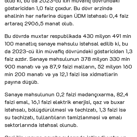
olub ki, bu da 2023-cü ilin müvafiq dövründəki
göstəricidən 1,0 faiz çoxdur. Bu dövr ərzində
əhalinin hər nəfərinə düşən ÜDM istehsalı 0,4 faiz
artaraq 2906,5 manat olub.
Bu dövrdə muxtar respublikada 430 milyon 491 min
100 manatlıq sənaye məhsulu istehsal edilib ki, bu
da 2023-cü ilin müvafiq dövründəki göstəricidən 1,3
faiz azdır. Sənaye məhsulunun 378 milyon 330 min
900 manatı və ya 87,9 faizi malların, 52 milyon 160
min 200 manatı və ya 12,1 faizi isə xidmətlərin
payına düşüb.
Sənaye məhsulunun 0,2 faizi mədənçıxarma, 82,4
faizi emal, 16,1 faizi elektrik enerjisi, qaz və buxar
istehsalı, bölüşdürülməsi və təchizatı, 1,3 faizi isə
su təchizatı, tullantıların təmizlənməsi və emalı
sektorlarında istehsal olunub.