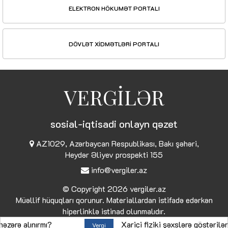
ELEKTRON HÖKUMƏT PORTALI
DÖVLƏT XİDMƏTLƏRİ PORTALI
VERGİLƏR
sosial-iqtisadi onlayn qəzet
AZ1029, Azərbaycan Respublikası, Bakı şəhəri,
Heydər Əliyev prospekti 155
info@vergiler.az
© Copyright 2026
vergiler.az
Müəllif hüquqları qorunur. Materiallardan istifadə edərkən
hiperlinklə istinad olunmalıdır.
alınırmı?
Xarici fiziki şəxslərə göstərilən xidm
Vergi