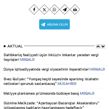
AKTUAL
Sahibkarlıq fəaliyyəti üçün inklüziv imkanlar yaradan vergi
“D
təşviqləri
MƏQALƏ
fə
lıq
Dünya iqtisadiyyatında vergi siyasətinin imperativləri
MƏQALƏ
Ni
mü
Əvəz Quliyev: “Yumşaq keçid sayəsində aparılmış islahatın
nəticələri qorunub saxlanılacaq”
MÜSAHİBƏ
Ay
ya
M
Maliyyə planlaması prizmasında büdcəyə baxış
MƏQALƏ
Az
Gülminə Məlikzadə: “Azərbaycan Bacarıqlar Akseleratoru”
ke
ixtisaslaşmış kadrların hazırlanmasını hədəfləyir”