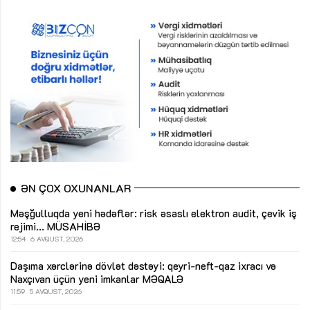
ƏN ÇOX OXUNANLAR
Məşğulluqda yeni hədəflər: risk əsaslı elektron audit, çevik iş
rejimi...
MÜSAHİBƏ
12:54
6 AVQUST, 2026
Daşıma xərclərinə dövlət dəstəyi: qeyri-neft-qaz ixracı və
Naxçıvan üçün yeni imkanlar
MƏQALƏ
11:59
5 AVQUST, 2026