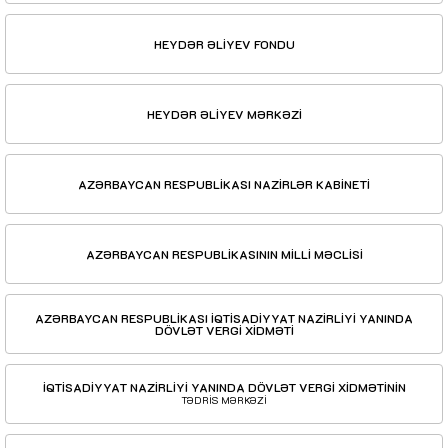
HEYDƏR ƏLİYEV FONDU
HEYDƏR ƏLİYEV MƏRKƏZİ
AZƏRBAYCAN RESPUBLİKASI NAZİRLƏR KABİNETİ
AZƏRBAYCAN RESPUBLİKASININ MİLLİ MƏCLİSİ
AZƏRBAYCAN RESPUBLİKASI İQTİSADİYYAT NAZİRLİYİ YANINDA
DÖVLƏT VERGİ XİDMƏTİ
İQTİSADİYYAT NAZİRLİYİ YANINDA DÖVLƏT VERGİ XİDMƏTİNİN
TƏDRİS MƏRKƏZİ