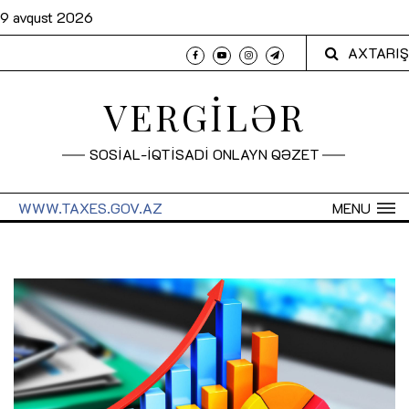
9 avqust 2026
AXTARIŞ
VERGİLƏR
SOSİAL-İQTİSADİ ONLAYN QƏZET
WWW.TAXES.GOV.AZ
MENU