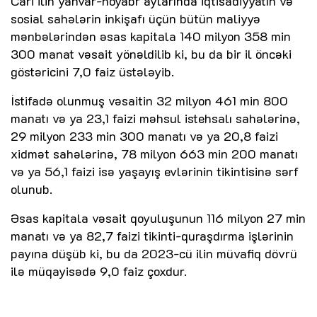
Cari ilin yanvar-noyabr aylarında iqtisadiyyatın və
sosial sahələrin inkişafı üçün bütün maliyyə
mənbələrindən əsas kapitala 140 milyon 358 min
300 manat vəsait yönəldilib ki, bu da bir il öncəki
göstəricini 7,0 faiz üstələyib.
İstifadə olunmuş vəsaitin 32 milyon 461 min 800
manatı və ya 23,1 faizi məhsul istehsalı sahələrinə,
29 milyon 233 min 300 manatı və ya 20,8 faizi
xidmət sahələrinə, 78 milyon 663 min 200 manatı
və ya 56,1 faizi isə yaşayış evlərinin tikintisinə sərf
olunub.
Əsas kapitala vəsait qoyuluşunun 116 milyon 27 min
manatı və ya 82,7 faizi tikinti-quraşdırma işlərinin
payına düşüb ki, bu da 2023-cü ilin müvafiq dövrü
ilə müqayisədə 9,0 faiz çoxdur.