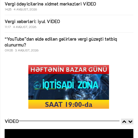
Vergi ödəyicilərinə xidmət mərkəzləri
VİDEO
14:25
4 AVQUST, 2026
Vergi xəbərləri: iyul
VİDEO
11:17
4 AVQUST, 2026
“YouTube”dan əldə edilən gəlirlərə vergi güzəşti tətbiq
olunurmu?
09:35
3 AVQUST, 2026
VIDEO