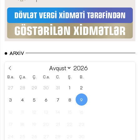
ARXIV
B.e.
Ç.a.
Ç.
C.a.
C.
Ş.
B.
27
28
29
30
31
1
2
3
4
5
6
7
8
9
10
11
12
13
14
15
16
17
18
19
20
21
22
23
24
25
26
27
28
29
30