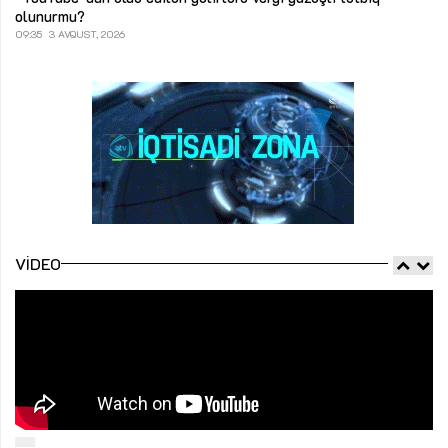
olunurmu?
09:35
3 AVQUST, 2026
VIDEO