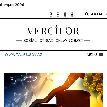
6 avqust 2026
AXTARIŞ
VERGİLƏR
SOSİAL-İQTİSADİ ONLAYN QƏZET
WWW.TAXES.GOV.AZ
MENU