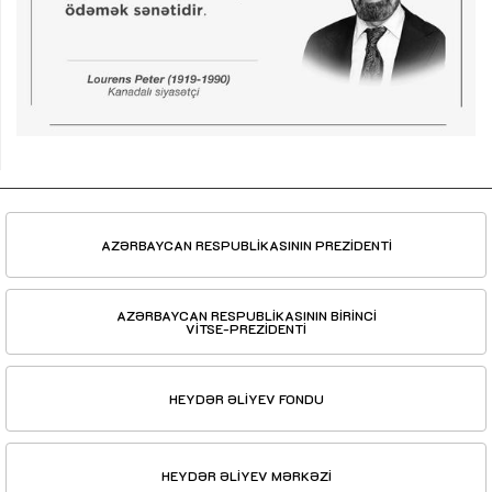
AZƏRBAYCAN RESPUBLİKASININ PREZİDENTİ
AZƏRBAYCAN RESPUBLİKASININ BİRİNCİ
VİTSE-PREZİDENTİ
HEYDƏR ƏLİYEV FONDU
HEYDƏR ƏLİYEV MƏRKƏZİ