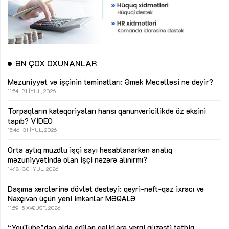
ƏN ÇOX OXUNANLAR
Məzuniyyət və işçinin təminatları: Əmək Məcəlləsi nə deyir?
11:54
31 İYUL, 2026
Torpaqların kateqoriyaları hansı qanunvericilikdə öz əksini
tapıb?
VİDEO
15:46
31 İYUL, 2026
Orta aylıq muzdlu işçi sayı hesablanarkən analıq
məzuniyyətində olan işçi nəzərə alınırmı?
14:18
30 İYUL, 2026
Daşıma xərclərinə dövlət dəstəyi: qeyri-neft-qaz ixracı və
Naxçıvan üçün yeni imkanlar
MƏQALƏ
11:59
5 AVQUST, 2026
“YouTube”dan əldə edilən gəlirlərə vergi güzəşti tətbiq