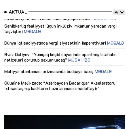
AKTUAL
Sahibkarlıq fəaliyyəti üçün inklüziv imkanlar yaradan vergi
“D
təşviqləri
MƏQALƏ
fə
lıq
Dünya iqtisadiyyatında vergi siyasətinin imperativləri
MƏQALƏ
Ni
mü
Əvəz Quliyev: “Yumşaq keçid sayəsində aparılmış islahatın
nəticələri qorunub saxlanılacaq”
MÜSAHİBƏ
Ay
ya
M
Maliyyə planlaması prizmasında büdcəyə baxış
MƏQALƏ
Az
Gülminə Məlikzadə: “Azərbaycan Bacarıqlar Akseleratoru”
ke
ixtisaslaşmış kadrların hazırlanmasını hədəfləyir”
Ay
su