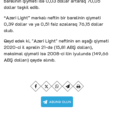
barelinin qiyməti isə 0,03 dollar artaraq 70,05
dollar təşkil edib.
“Azeri Light” markalı neftin bir barelinin qiyməti
0,39 dollar və ya 0,51 faiz azalaraq 76,15 dollar
olub.
Qeyd edək ki, "Azeri Light" neftinin ən aşağı qiyməti
2020-ci il aprelin 21-də (15,81 ABŞ dolları),
maksimal qiyməti isə 2008-ci ilin iyulunda (149,66
ABŞ dolları) qeydə alınıb.