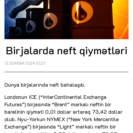
Birjalarda neft qiymətləri
13 DEKABR 2024 10:57
Dünya birjalarında neft bahalaşıb.
Londonun ICE (“InterContinental Exchange
Futures”) birjasında “Brent” markalı neftin bir
barelinin qiyməti 0,01 dollar artaraq 73,42 dollar
olub. Nyu-Yorkun NYMEX (“New York Mercantile
Exchange”) birjasında “Light” markalı neftin bir