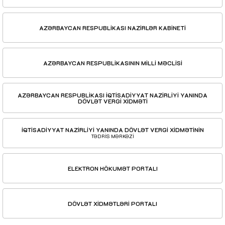
AZƏRBAYCAN RESPUBLİKASI NAZİRLƏR KABİNETİ
AZƏRBAYCAN RESPUBLİKASININ MİLLİ MƏCLİSİ
AZƏRBAYCAN RESPUBLİKASI İQTİSADİYYAT NAZİRLİYİ YANINDA
DÖVLƏT VERGİ XİDMƏTİ
İQTİSADİYYAT NAZİRLİYİ YANINDA DÖVLƏT VERGİ XİDMƏTİNİN
TƏDRİS MƏRKƏZİ
ELEKTRON HÖKUMƏT PORTALI
DÖVLƏT XİDMƏTLƏRİ PORTALI