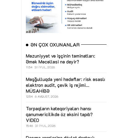
ƏN ÇOX OXUNANLAR
Məzuniyyət və işçinin təminatları:
Əmək Məcəlləsi nə deyir?
11:54
31 İYUL, 2026
Məşğulluqda yeni hədəflər: risk əsaslı
elektron audit, çevik iş rejimi...
MÜSAHİBƏ
12:54
6 AVQUST, 2026
Torpaqların kateqoriyaları hansı
qanunvericilikdə öz əksini tapıb?
VİDEO
15:46
31 İYUL, 2026
Daşıma xərclərinə dövlət dəstəyi: