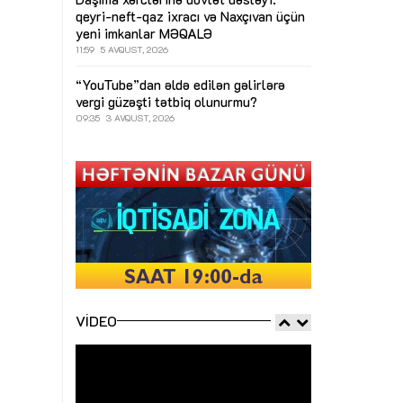
qeyri-neft-qaz ixracı və Naxçıvan üçün
yeni imkanlar
MƏQALƏ
11:59
5 AVQUST, 2026
“YouTube”dan əldə edilən gəlirlərə
vergi güzəşti tətbiq olunurmu?
09:35
3 AVQUST, 2026
VIDEO