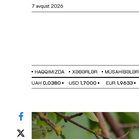
7 avqust 2026
HAQQIMIZDA
XƏBƏRLƏR
MÜSAHIBƏLƏR
EL
0,6486
UAH
0,0380
USD
1,7000
EUR
1,9633