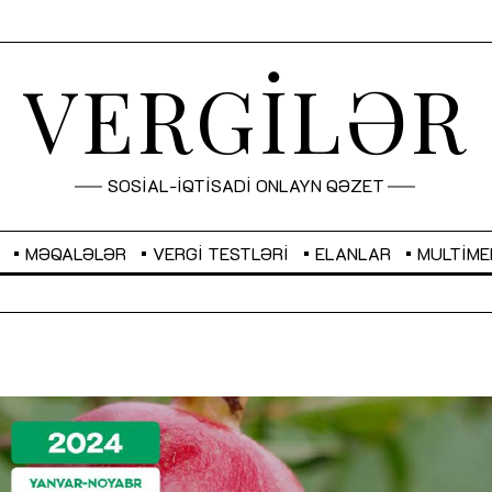
VERGİLƏR
SOSİAL-İQTİSADİ ONLAYN QƏZET
MƏQALƏLƏR
VERGI TESTLƏRI
ELANLAR
MULTIME
GBP
2,2882
RUB
2,1023
Sahibkarlıq fəaliyyəti üçün inklüziv
“Düzgün kommunikasiyanın
imkanlar yaradan vergi təşviqləri
real iş və sistemli fəaliyyə
MƏQALƏ
MÜSAHİBƏ