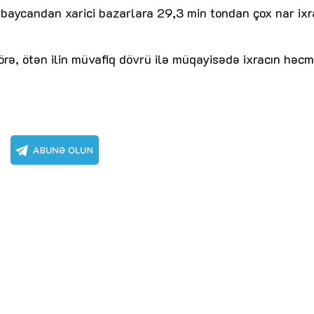
baycandan xarici bazarlara 29,3 min tondan çox nar ixr
örə, ötən ilin müvafiq dövrü ilə müqayisədə ixracın həcm