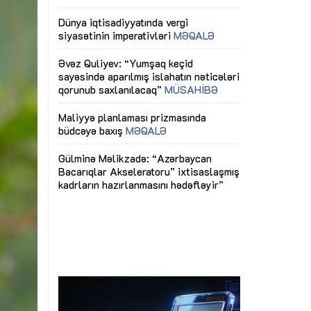
ericiliyinə
Dünya iqtisadiyyatında vergi
Nicat İmanov: "
ühitinin
siyasətinin imperativləri
MƏQALƏ
dəyişikliklər s
edir"
yaxşılaşdırılma
MÜSAHİBƏ
Əvəz Quliyev: “Yumşaq keçid
sayəsində aparılmış islahatın nəticələri
miz daha
qorunub saxlanılacaq”
MÜSAHİBƏ
Aytən Kərimov
, çevik və
inklüziv iş müh
dırmaqdır”
öyrənən komand
Maliyyə planlaması prizmasında
MÜSAHİBƏ
büdcəyə baxış
MƏQALƏ
tərəfdaşlığı
Azərbaycanda d
Gülminə Məlikzadə: “Azərbaycan
n ilk pilot
çərçivəsində hə
Bacarıqlar Akseleratoru” ixtisaslaşmış
layihə
VİDEO
kadrların hazırlanmasını hədəfləyir”
qaviləsi”
Aydın Hüseynov
renliyini
Azərbaycanın iq
andır”
təmin edən əsa
MÜSAHİBƏ