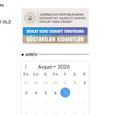
ac
i 16,2
ARXIV
B.e.
Ç.a.
Ç.
C.a.
C.
Ş.
B.
27
28
29
30
31
1
2
3
4
5
6
7
8
9
10
11
12
13
14
15
16
17
18
19
20
21
22
23