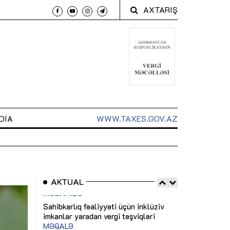
AXTARIŞ
DIA
WWW.TAXES.GOV.AZ
AKTUAL
 arxasında
Sahibkarlıq fəaliyyəti üçün inklüziv
“Düzgün kommun
t dayanır”
imkanlar yaradan vergi təşviqləri
real iş və siste
MƏQALƏ
MÜSAHİBƏ