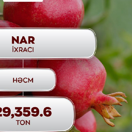
Dünya iqtisadiyyatında vergi
Nicat İmanov: "Vergi qanunv
siyasətinin imperativləri
MƏQALƏ
dəyişikliklər sahibkarlıq m
yaxşılaşdırılmasına xidmət 
MÜSAHİBƏ
Əvəz Quliyev: “Yumşaq keçid
sayəsində aparılmış islahatın nəticələri
qorunub saxlanılacaq”
MÜSAHİBƏ
Aytən Kərimova: “Məqsədi
inklüziv iş mühiti yaratmaq
öyrənən komanda formalaş
Maliyyə planlaması prizmasında
MÜSAHİBƏ
büdcəyə baxış
MƏQALƏ
Azərbaycanda dövlət-özəl 
Gülminə Məlikzadə: “Azərbaycan
çərçivəsində həyata keçirilə
Bacarıqlar Akseleratoru” ixtisaslaşmış
layihə
VİDEO
kadrların hazırlanmasını hədəfləyir”
Aydın Hüseynov: “Əsrin mü
Azərbaycanın iqtisadi suve
təmin edən əsas dayaqlard
MÜSAHİBƏ