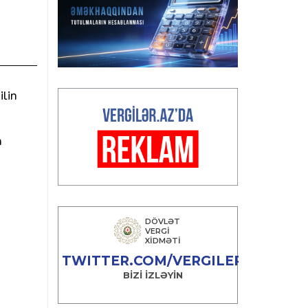
ilin
n