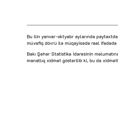
Bu ilin yanvar-oktyabr aylarında paytaxtda 
müvafiq dövrü ilə müqayisədə real ifadədə 
Bakı Şəhər Statistika İdarəsinin məlumatın
manatlıq xidmət göstərilib ki, bu da xidmətl