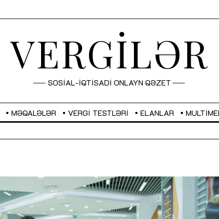
VERGİLƏR
SOSİAL-İQTİSADİ ONLAYN QƏZET
MƏQALƏLƏR
VERGI TESTLƏRI
ELANLAR
MULTIME
GBP
2,2873
RUB
2,0816
Sahibkarlıq fəaliyyəti üçün inklüziv
“Düzgün kommunikasiyanın
imkanlar yaradan vergi təşviqləri
real iş və sistemli fəaliyyə
MƏQALƏ
MÜSAHİBƏ