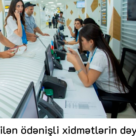
Dünya iqtisadiyyatında vergi
Nicat İmanov: "Vergi qanunv
siyasətinin imperativləri
MƏQALƏ
dəyişikliklər sahibkarlıq m
yaxşılaşdırılmasına xidmət 
MÜSAHİBƏ
Əvəz Quliyev: “Yumşaq keçid
sayəsində aparılmış islahatın nəticələri
qorunub saxlanılacaq”
MÜSAHİBƏ
Aytən Kərimova: “Məqsədi
inklüziv iş mühiti yaratmaq
öyrənən komanda formalaş
Maliyyə planlaması prizmasında
MÜSAHİBƏ
büdcəyə baxış
MƏQALƏ
Azərbaycanda dövlət-özəl 
Gülminə Məlikzadə: “Azərbaycan
çərçivəsində həyata keçirilə
Bacarıqlar Akseleratoru” ixtisaslaşmış
layihə
VİDEO
kadrların hazırlanmasını hədəfləyir”
Aydın Hüseynov: “Əsrin mü
Azərbaycanın iqtisadi suve
təmin edən əsas dayaqlard
MÜSAHİBƏ
ilən ödənişli xidmətlərin dəy