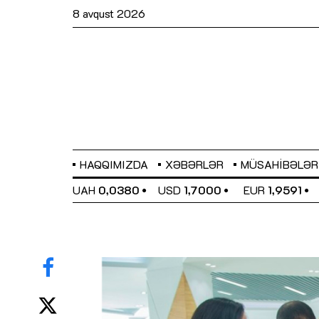
8 avqust 2026
HAQQIMIZDA
XƏBƏRLƏR
MÜSAHIBƏLƏR
EL
0,6489
UAH
0,0380
USD
1,7000
EUR
1,9591