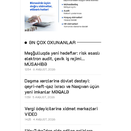
ƏN ÇOX OXUNANLAR
Məşğulluqda yeni hədəflər: risk əsaslı
elektron audit, çevik iş rejimi...
MÜSAHİBƏ
12:54
6 AVQUST, 2026
Daşıma xərclərinə dövlət dəstəyi:
qeyri-neft-qaz ixracı və Naxçıvan üçün
yeni imkanlar
MƏQALƏ
11:59
5 AVQUST, 2026
Vergi ödəyicilərinə xidmət mərkəzləri
VİDEO
14:25
4 AVQUST, 2026
“YouTube”dan əldə edilən gəlirlərə