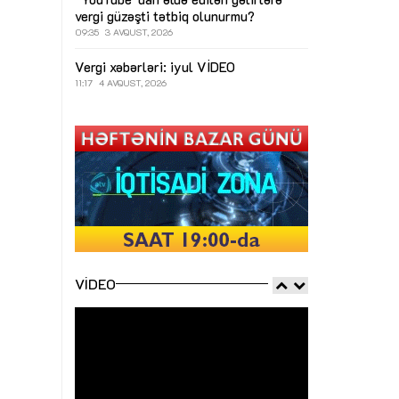
vergi güzəşti tətbiq olunurmu?
09:35
3 AVQUST, 2026
Vergi xəbərləri: iyul
VİDEO
11:17
4 AVQUST, 2026
VIDEO