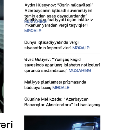
ericiliyinə
Dünya iqtisadiyyatında vergi
Nicat İmanov: "
ühitinin
siyasətinin imperativləri
MƏQALƏ
dəyişikliklər s
edir"
yaxşılaşdırılma
MÜSAHİBƏ
Əvəz Quliyev: “Yumşaq keçid
sayəsində aparılmış islahatın nəticələri
miz daha
qorunub saxlanılacaq”
MÜSAHİBƏ
Aytən Kərimov
, çevik və
inklüziv iş müh
dırmaqdır”
öyrənən komand
Maliyyə planlaması prizmasında
MÜSAHİBƏ
büdcəyə baxış
MƏQALƏ
tərəfdaşlığı
Azərbaycanda d
Gülminə Məlikzadə: “Azərbaycan
n ilk pilot
çərçivəsində hə
Bacarıqlar Akseleratoru” ixtisaslaşmış
layihə
VİDEO
kadrların hazırlanmasını hədəfləyir”
qaviləsi”
Aydın Hüseynov
renliyini
Azərbaycanın iq
andır”
təmin edən əsa
MÜSAHİBƏ
əri