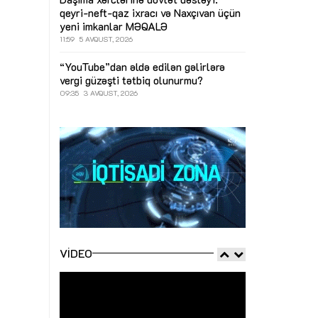
qeyri-neft-qaz ixracı və Naxçıvan üçün
yeni imkanlar
MƏQALƏ
11:59
5 AVQUST, 2026
“YouTube”dan əldə edilən gəlirlərə
vergi güzəşti tətbiq olunurmu?
09:35
3 AVQUST, 2026
VIDEO