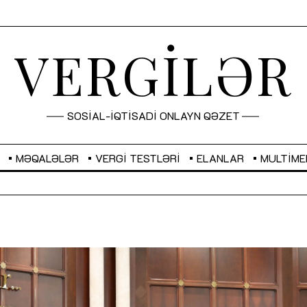
VERGİLƏR
SOSİAL-İQTİSADİ ONLAYN QƏZET
MƏQALƏLƏR
VERGI TESTLƏRI
ELANLAR
MULTIME
GBP
2,2873
RUB
2,0816
Sahibkarlıq fəaliyyəti üçün inklüziv
“Düzgün kommunikasiyanın
imkanlar yaradan vergi təşviqləri
real iş və sistemli fəaliyyə
MƏQALƏ
MÜSAHİBƏ