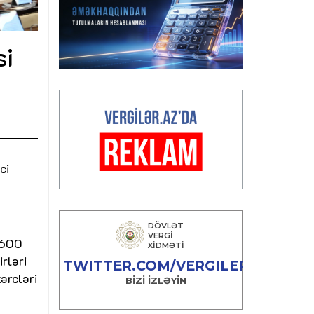
si
ci
 600
rləri
ərcləri