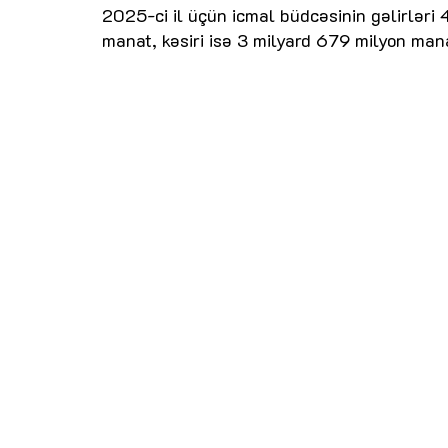
2025-ci il üçün icmal büdcəsinin gəlirləri 
manat, kəsiri isə 3 milyard 679 milyon mana