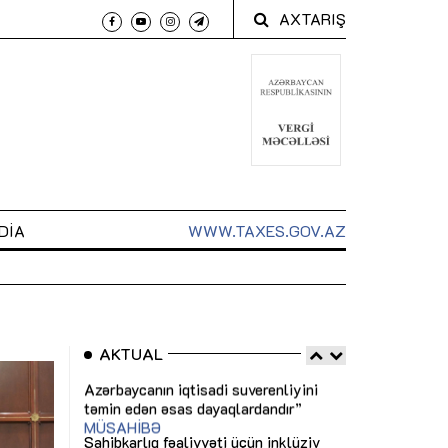
AXTARIŞ
DIA
WWW.TAXES.GOV.AZ
AKTUAL
 arxasında
Sahibkarlıq fəaliyyəti üçün inklüziv
“Düzgün kommun
t dayanır”
imkanlar yaradan vergi təşviqləri
real iş və siste
MƏQALƏ
MÜSAHİBƏ