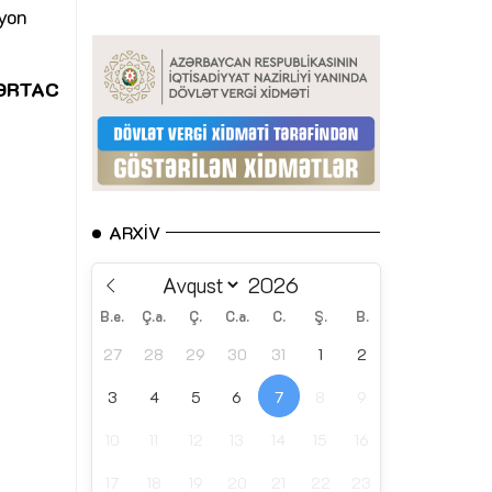
lyon
ƏRTAC
ARXIV
B.e.
Ç.a.
Ç.
C.a.
C.
Ş.
B.
27
28
29
30
31
1
2
3
4
5
6
7
8
9
10
11
12
13
14
15
16
17
18
19
20
21
22
23