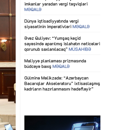
ericiliyinə
Dünya iqtisadiyyatında vergi
Nicat İmanov: "
ühitinin
siyasətinin imperativləri
MƏQALƏ
dəyişikliklər s
edir"
yaxşılaşdırılma
MÜSAHİBƏ
Əvəz Quliyev: “Yumşaq keçid
sayəsində aparılmış islahatın nəticələri
miz daha
qorunub saxlanılacaq”
MÜSAHİBƏ
Aytən Kərimov
, çevik və
inklüziv iş müh
dırmaqdır”
öyrənən komand
Maliyyə planlaması prizmasında
MÜSAHİBƏ
büdcəyə baxış
MƏQALƏ
tərəfdaşlığı
Azərbaycanda d
Gülminə Məlikzadə: “Azərbaycan
n ilk pilot
çərçivəsində hə
Bacarıqlar Akseleratoru” ixtisaslaşmış
layihə
VİDEO
kadrların hazırlanmasını hədəfləyir”
qaviləsi”
Aydın Hüseynov
renliyini
Azərbaycanın iq
andır”
təmin edən əsa
MÜSAHİBƏ