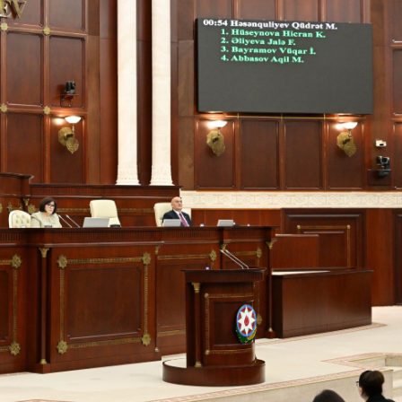
Dünya iqtisadiyyatında vergi
Nicat İmanov: "Vergi qanunv
siyasətinin imperativləri
MƏQALƏ
dəyişikliklər sahibkarlıq m
yaxşılaşdırılmasına xidmət 
MÜSAHİBƏ
Əvəz Quliyev: “Yumşaq keçid
sayəsində aparılmış islahatın nəticələri
qorunub saxlanılacaq”
MÜSAHİBƏ
Aytən Kərimova: “Məqsədi
inklüziv iş mühiti yaratmaq
öyrənən komanda formalaş
Maliyyə planlaması prizmasında
MÜSAHİBƏ
büdcəyə baxış
MƏQALƏ
Azərbaycanda dövlət-özəl 
Gülminə Məlikzadə: “Azərbaycan
çərçivəsində həyata keçirilə
Bacarıqlar Akseleratoru” ixtisaslaşmış
layihə
VİDEO
kadrların hazırlanmasını hədəfləyir”
Aydın Hüseynov: “Əsrin mü
Azərbaycanın iqtisadi suve
təmin edən əsas dayaqlard
MÜSAHİBƏ