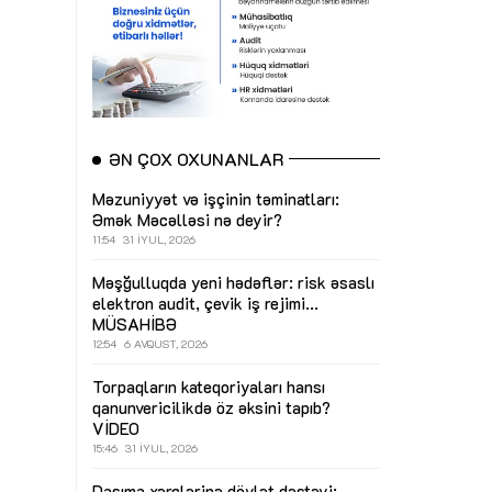
ƏN ÇOX OXUNANLAR
Məzuniyyət və işçinin təminatları:
Əmək Məcəlləsi nə deyir?
11:54
31 İYUL, 2026
Məşğulluqda yeni hədəflər: risk əsaslı
elektron audit, çevik iş rejimi...
MÜSAHİBƏ
12:54
6 AVQUST, 2026
Torpaqların kateqoriyaları hansı
qanunvericilikdə öz əksini tapıb?
VİDEO
15:46
31 İYUL, 2026
Daşıma xərclərinə dövlət dəstəyi: