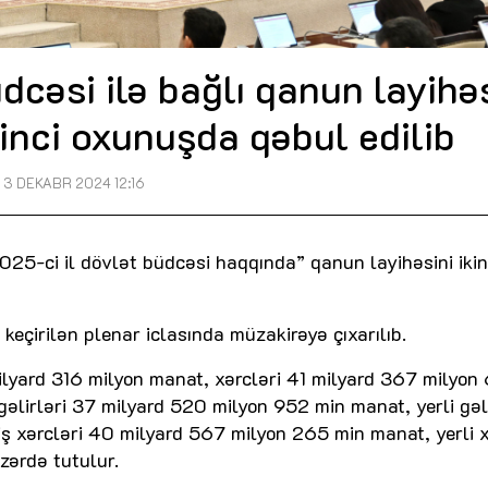
dcəsi ilə bağlı qanun layihə
kinci oxunuşda qəbul edilib
3 DEKABR 2024 12:16
025-ci il dövlət büdcəsi haqqında” qanun layihəsini ikin
keçirilən plenar iclasında müzakirəyə çıxarılıb.
milyard 316 milyon manat, xərcləri 41 milyard 367 milyon
əlirləri 37 milyard 520 milyon 952 min manat, yerli gəli
 xərcləri 40 milyard 567 milyon 265 min manat, yerli x
ərdə tutulur.