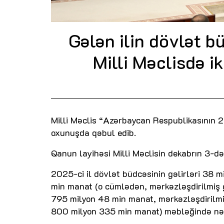
Gələn ilin dövlət bü
Milli Məclisdə i
Milli Məclis “Azərbaycan Respublikasının 2
oxunuşda qəbul edib.
Qanun layihəsi Milli Məclisin dekabrın 3-də 
2025-ci il dövlət büdcəsinin gəlirləri 38 
min manat (o cümlədən, mərkəzləşdirilmiş g
795 milyon 48 min manat, mərkəzləşdirilmiş
800 milyon 335 min manat) məbləğində nəz