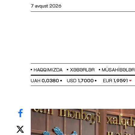
7 avqust 2026
HAQQIMIZDA
XƏBƏRLƏR
MÜSAHIBƏLƏR
EL
0,6489
UAH
0,0380
USD
1,7000
EUR
1,9591