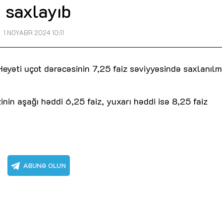
saxlayıb
1 NOYABR 2024 10:11
eyəti uçot dərəcəsinin 7,25 faiz səviyyəsində saxlanılm
nin aşağı həddi 6,25 faiz, yuxarı həddi isə 8,25 faiz