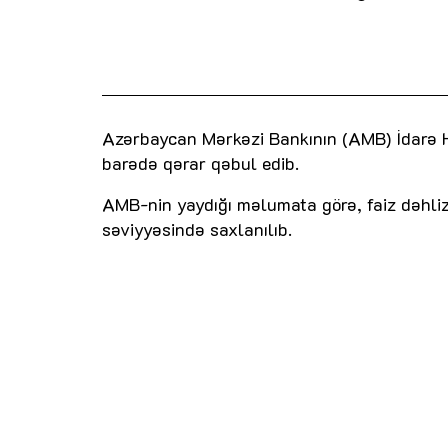
Azərbaycan Mərkəzi Bankının (AMB) İdarə H
barədə qərar qəbul edib.
AMB-nin yaydığı məlumata görə, faiz dəhlizi
səviyyəsində saxlanılıb.