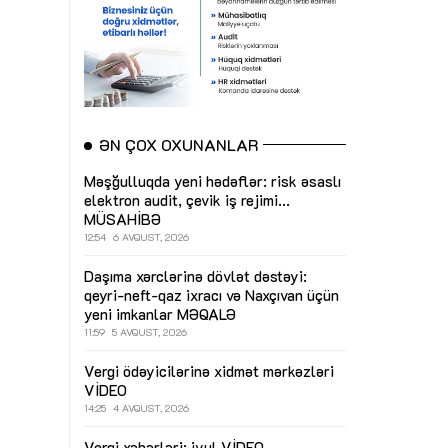
ƏN ÇOX OXUNANLAR
Məşğulluqda yeni hədəflər: risk əsaslı
elektron audit, çevik iş rejimi...
MÜSAHİBƏ
12:54
6 AVQUST, 2026
Daşıma xərclərinə dövlət dəstəyi:
qeyri-neft-qaz ixracı və Naxçıvan üçün
yeni imkanlar
MƏQALƏ
11:59
5 AVQUST, 2026
Vergi ödəyicilərinə xidmət mərkəzləri
VİDEO
14:25
4 AVQUST, 2026
Vergi xəbərləri: iyul
VİDEO