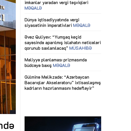
ericiliyinə
Dünya iqtisadiyyatında vergi
Nicat İmanov: "
ühitinin
siyasətinin imperativləri
MƏQALƏ
dəyişikliklər s
edir"
yaxşılaşdırılma
MÜSAHİBƏ
Əvəz Quliyev: “Yumşaq keçid
sayəsində aparılmış islahatın nəticələri
miz daha
qorunub saxlanılacaq”
MÜSAHİBƏ
Aytən Kərimov
, çevik və
inklüziv iş müh
dırmaqdır”
öyrənən komand
Maliyyə planlaması prizmasında
MÜSAHİBƏ
büdcəyə baxış
MƏQALƏ
tərəfdaşlığı
Azərbaycanda d
Gülminə Məlikzadə: “Azərbaycan
n ilk pilot
çərçivəsində hə
Bacarıqlar Akseleratoru” ixtisaslaşmış
layihə
VİDEO
kadrların hazırlanmasını hədəfləyir”
qaviləsi”
Aydın Hüseynov
renliyini
Azərbaycanın iq
andır”
təmin edən əsa
MÜSAHİBƏ
ində