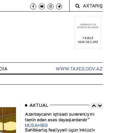
AXTARIŞ
DIA
WWW.TAXES.GOV.AZ
AKTUAL
 arxasında
Sahibkarlıq fəaliyyəti üçün inklüziv
“Düzgün kommun
t dayanır”
imkanlar yaradan vergi təşviqləri
real iş və siste
MƏQALƏ
MÜSAHİBƏ