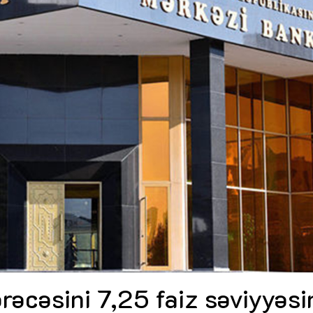
Dünya iqtisadiyyatında vergi
Nicat İmanov: "Vergi qanunv
siyasətinin imperativləri
MƏQALƏ
dəyişikliklər sahibkarlıq m
yaxşılaşdırılmasına xidmət 
MÜSAHİBƏ
Əvəz Quliyev: “Yumşaq keçid
sayəsində aparılmış islahatın nəticələri
qorunub saxlanılacaq”
MÜSAHİBƏ
Aytən Kərimova: “Məqsədi
inklüziv iş mühiti yaratmaq
öyrənən komanda formalaş
Maliyyə planlaması prizmasında
MÜSAHİBƏ
büdcəyə baxış
MƏQALƏ
Azərbaycanda dövlət-özəl 
Gülminə Məlikzadə: “Azərbaycan
çərçivəsində həyata keçirilə
Bacarıqlar Akseleratoru” ixtisaslaşmış
layihə
VİDEO
kadrların hazırlanmasını hədəfləyir”
Aydın Hüseynov: “Əsrin mü
Azərbaycanın iqtisadi suve
təmin edən əsas dayaqlard
MÜSAHİBƏ
rəcəsini 7,25 faiz səviyyəs