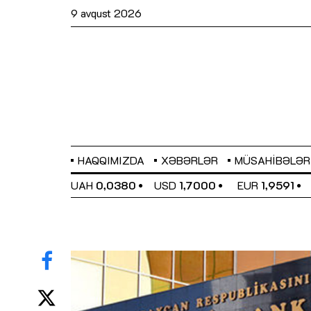
9 avqust 2026
HAQQIMIZDA
XƏBƏRLƏR
MÜSAHIBƏLƏR
EL
0,6489
UAH
0,0380
USD
1,7000
EUR
1,9591