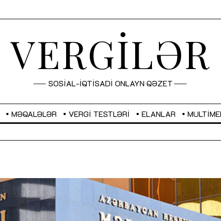
VERGİLƏR
SOSİAL-İQTİSADİ ONLAYN QƏZET
MƏQALƏLƏR
VERGI TESTLƏRI
ELANLAR
MULTIME
GBP
2,2873
RUB
2,0816
Sahibkarlıq fəaliyyəti üçün inklüziv
“Düzgün kommunikasiyanın
imkanlar yaradan vergi təşviqləri
real iş və sistemli fəaliyyə
MƏQALƏ
MÜSAHİBƏ