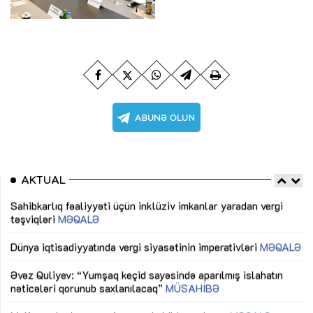
AKTUAL
Sahibkarlıq fəaliyyəti üçün inklüziv imkanlar yaradan vergi
“D
təşviqləri
MƏQALƏ
fə
lıq
Dünya iqtisadiyyatında vergi siyasətinin imperativləri
MƏQALƏ
Ni
mü
Əvəz Quliyev: “Yumşaq keçid sayəsində aparılmış islahatın
nəticələri qorunub saxlanılacaq”
MÜSAHİBƏ
Ay
ya