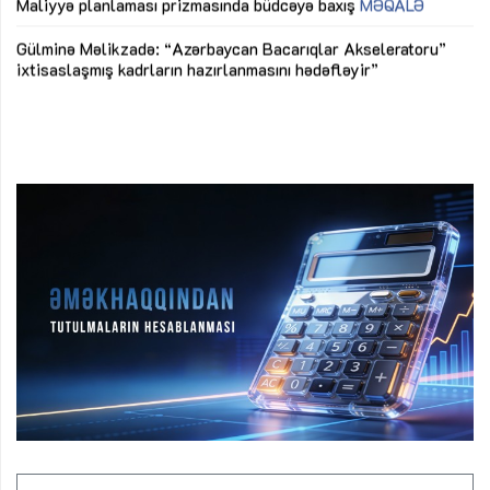
M
Maliyyə planlaması prizmasında büdcəyə baxış
MƏQALƏ
Az
Gülminə Məlikzadə: “Azərbaycan Bacarıqlar Akseleratoru”
ke
ixtisaslaşmış kadrların hazırlanmasını hədəfləyir”
Ay
su