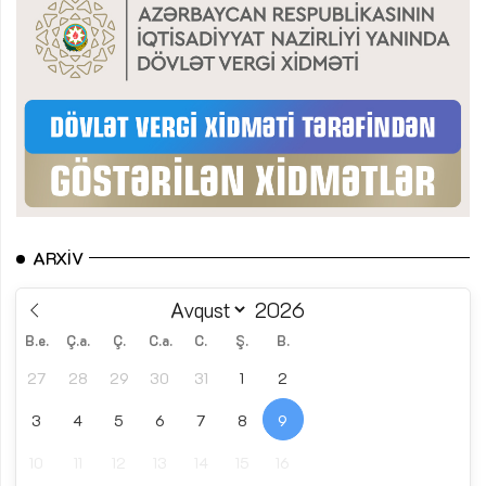
ARXIV
B.e.
Ç.a.
Ç.
C.a.
C.
Ş.
B.
27
28
29
30
31
1
2
3
4
5
6
7
8
9
10
11
12
13
14
15
16