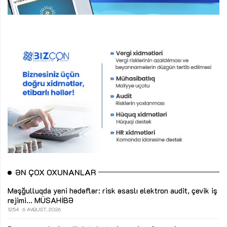
ƏN ÇOX OXUNANLAR
Məşğulluqda yeni hədəflər: risk əsaslı elektron audit, çevik iş
rejimi...
MÜSAHİBƏ
12:54
6 AVQUST, 2026