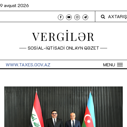
9 avqust 2026
AXTARIŞ
VERGİLƏR
SOSİAL-İQTİSADİ ONLAYN QƏZET
WWW.TAXES.GOV.AZ
MENU