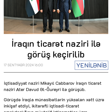
İraqın ticarət naziri ilə
görüş keçirilib
YENİLƏNİB
17 SENTYABR 2024 16:00
İqtisadiyyat naziri Mikayıl Cabbarov İraqın ticarət
naziri Ater Davud Əl-Ğureyri ilə görüşüb.
Görüşdə İraqla münasibətlərin yüksələn xətt üzrə
inkişaf etdiyi, ikitərəfli iqtisadi-ticarət
əməkdaşlığının müxtəlif istiqamətlər üzrə