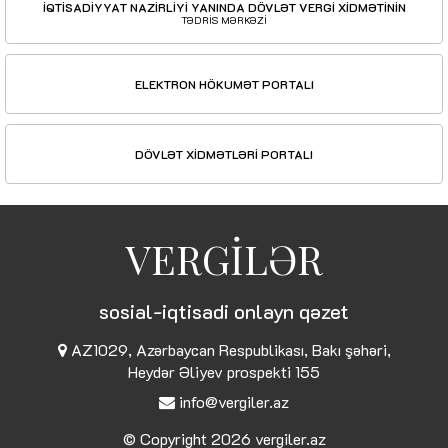
İQTİSADİYYAT NAZİRLİYİ YANINDA DÖVLƏT VERGİ XİDMƏTİNİN
TƏDRİS MƏRKƏZİ
ELEKTRON HÖKUMƏT PORTALI
DÖVLƏT XİDMƏTLƏRİ PORTALI
VERGİLƏR
sosial-iqtisadi onlayn qəzet
AZ1029, Azərbaycan Respublikası, Bakı şəhəri,
Heydər Əliyev prospekti 155
info@vergiler.az
© Copyright 2026
vergiler.az