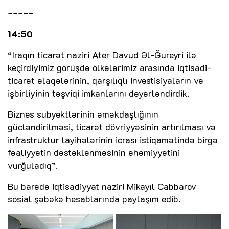
-----
14:50
“İraqın ticarət naziri Ater Davud Əl-Ğureyri ilə
keçirdiyimiz görüşdə ölkələrimiz arasında iqtisadi-
ticarət əlaqələrinin, qarşılıqlı investisiyaların və
işbirliyinin təşviqi imkanlarını dəyərləndirdik.
Biznes subyektlərinin əməkdaşlığının
gücləndirilməsi, ticarət dövriyyəsinin artırılması və
infrastruktur layihələrinin icrası istiqamətində birgə
fəaliyyətin dəstəklənməsinin əhəmiyyətini
vurğuladıq”.
Bu barədə iqtisadiyyat naziri Mikayıl Cabbarov
sosial şəbəkə hesablarında paylaşım edib.