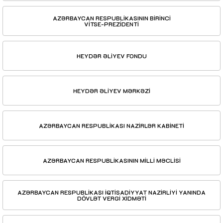
AZƏRBAYCAN RESPUBLİKASININ BİRİNCİ
VİTSE-PREZİDENTİ
HEYDƏR ƏLİYEV FONDU
HEYDƏR ƏLİYEV MƏRKƏZİ
AZƏRBAYCAN RESPUBLİKASI NAZİRLƏR KABİNETİ
AZƏRBAYCAN RESPUBLİKASININ MİLLİ MƏCLİSİ
AZƏRBAYCAN RESPUBLİKASI İQTİSADİYYAT NAZİRLİYİ YANINDA
DÖVLƏT VERGİ XİDMƏTİ