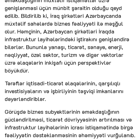
genişlənməsi üçün münbit şəraitin olduğu qeyd
edilib. Bildirilib ki, İraq şirkətləri Azərbaycanda
müxtəlif sahələrdə biznes fəaliyyəti ilə məşğul
olur. Həmçinin, Azərbaycan şirkətləri İraqda
infrastruktur layihələrindəki iştirakını genişləndirə
bilərlər. Bununla yanaşı, ticarət, sənaye, enerji,
nəqliyyat, özəl sektor, turizm və digər vektorlar
üzrə əlaqələrin inkişafı üçün perspektivlər
böyükdür.
Tərəflər iqtisadi-ticarət əlaqələrinin, qarşılıqlı
investisiyaların və işbirliyinin təşviqi imkanlarını
dəyərləndiriblər.
Görüşdə biznes subyektlərinin əməkdaşlığının
gücləndirilməsi, ticarət dövriyyəsinin artırılması və
infrastruktur layihələrinin icrası istiqamətində birgə
fəaliyyətin dəstəklənməsinin əhəmiyyəti vurğulanıb.