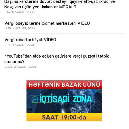
Daşıma xərclərinə dövlət dəstəyi: qeyri-neft-qaz ixracı və
Naxçıvan üçün yeni imkanlar
MƏQALƏ
11:59
5 AVQUST, 2026
Vergi ödəyicilərinə xidmət mərkəzləri
VİDEO
14:25
4 AVQUST, 2026
Vergi xəbərləri: iyul
VİDEO
11:17
4 AVQUST, 2026
“YouTube”dan əldə edilən gəlirlərə vergi güzəşti tətbiq
olunurmu?
09:35
3 AVQUST, 2026