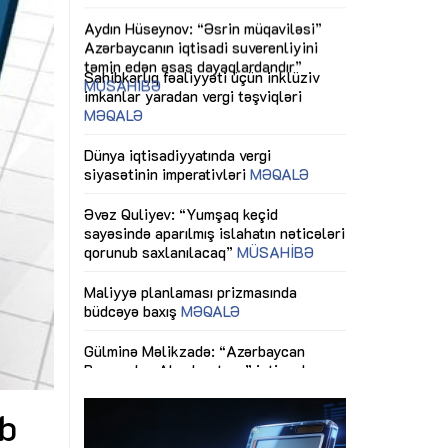
ericiliyinə
Dünya iqtisadiyyatında vergi
Nicat İmanov: "
ühitinin
siyasətinin imperativləri
MƏQALƏ
dəyişikliklər s
edir"
yaxşılaşdırılma
MÜSAHİBƏ
Əvəz Quliyev: “Yumşaq keçid
sayəsində aparılmış islahatın nəticələri
miz daha
qorunub saxlanılacaq”
MÜSAHİBƏ
Aytən Kərimov
, çevik və
inklüziv iş müh
dırmaqdır”
öyrənən komand
Maliyyə planlaması prizmasında
MÜSAHİBƏ
büdcəyə baxış
MƏQALƏ
tərəfdaşlığı
Azərbaycanda d
Gülminə Məlikzadə: “Azərbaycan
n ilk pilot
çərçivəsində hə
Bacarıqlar Akseleratoru” ixtisaslaşmış
layihə
VİDEO
kadrların hazırlanmasını hədəfləyir”
qaviləsi”
Aydın Hüseynov
renliyini
Azərbaycanın iq
andır”
təmin edən əsa
MÜSAHİBƏ
ıb