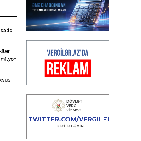
yisədə
kilər
 milyon
əxsus