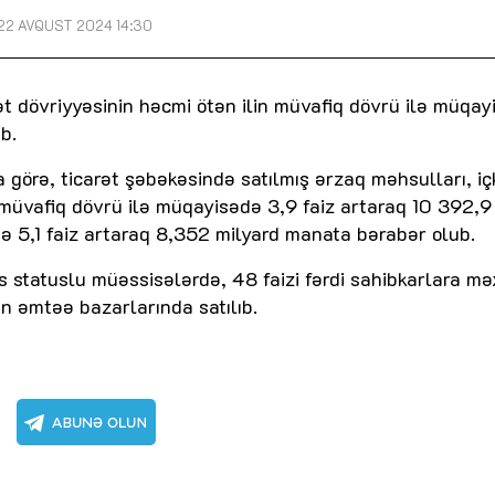
22 AVQUST 2024 14:30
rət dövriyyəsinin həcmi ötən ilin müvafiq dövrü ilə müqa
b.
 görə, ticarət şəbəkəsində satılmış ərzaq məhsulları, iç
n müvafiq dövrü ilə müqayisədə 3,9 faiz artaraq 10 392,9
ə 5,1 faiz artaraq 8,352 milyard manata bərabər olub.
xs statuslu müəssisələrdə, 48 faizi fərdi sahibkarlara m
tın əmtəə bazarlarında satılıb.