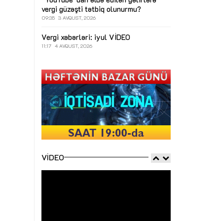
vergi güzəşti tətbiq olunurmu?
09:35
3 AVQUST, 2026
Vergi xəbərləri: iyul
VİDEO
11:17
4 AVQUST, 2026
VIDEO