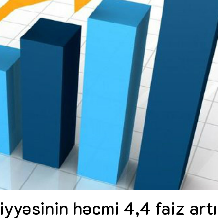
Dünya iqtisadiyyatında vergi
Nicat İmanov: "Vergi qanunv
siyasətinin imperativləri
MƏQALƏ
dəyişikliklər sahibkarlıq m
yaxşılaşdırılmasına xidmət 
MÜSAHİBƏ
Əvəz Quliyev: “Yumşaq keçid
sayəsində aparılmış islahatın nəticələri
qorunub saxlanılacaq”
MÜSAHİBƏ
Aytən Kərimova: “Məqsədi
inklüziv iş mühiti yaratmaq
öyrənən komanda formalaş
Maliyyə planlaması prizmasında
MÜSAHİBƏ
büdcəyə baxış
MƏQALƏ
Azərbaycanda dövlət-özəl 
Gülminə Məlikzadə: “Azərbaycan
çərçivəsində həyata keçirilə
Bacarıqlar Akseleratoru” ixtisaslaşmış
layihə
VİDEO
kadrların hazırlanmasını hədəfləyir”
Aydın Hüseynov: “Əsrin mü
Azərbaycanın iqtisadi suve
təmin edən əsas dayaqlard
MÜSAHİBƏ
iyyəsinin həcmi 4,4 faiz art