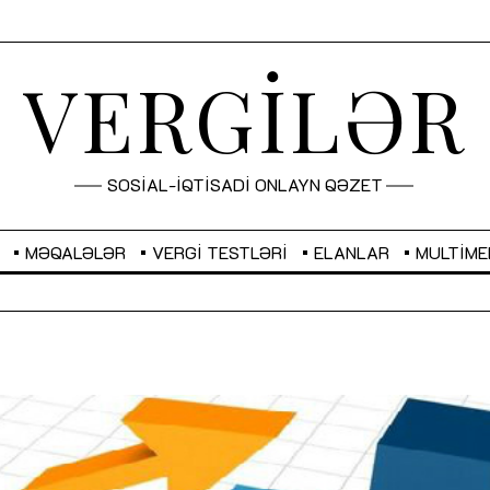
VERGİLƏR
SOSİAL-İQTİSADİ ONLAYN QƏZET
MƏQALƏLƏR
VERGI TESTLƏRI
ELANLAR
MULTIME
GBP
2,2873
RUB
2,0816
Sahibkarlıq fəaliyyəti üçün inklüziv
“Düzgün kommunikasiyanın
imkanlar yaradan vergi təşviqləri
real iş və sistemli fəaliyyə
MƏQALƏ
MÜSAHİBƏ