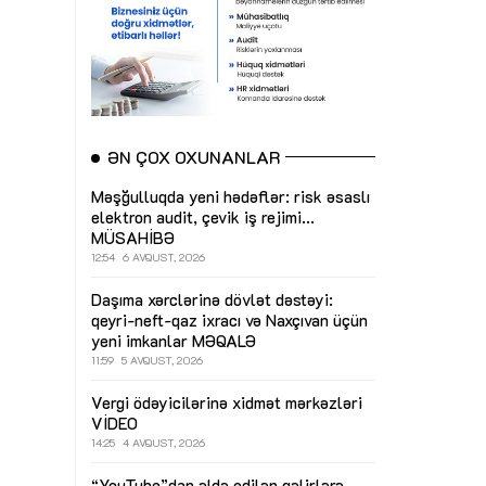
ƏN ÇOX OXUNANLAR
Məşğulluqda yeni hədəflər: risk əsaslı
elektron audit, çevik iş rejimi...
MÜSAHİBƏ
12:54
6 AVQUST, 2026
Daşıma xərclərinə dövlət dəstəyi:
qeyri-neft-qaz ixracı və Naxçıvan üçün
yeni imkanlar
MƏQALƏ
11:59
5 AVQUST, 2026
Vergi ödəyicilərinə xidmət mərkəzləri
VİDEO
14:25
4 AVQUST, 2026
“YouTube”dan əldə edilən gəlirlərə