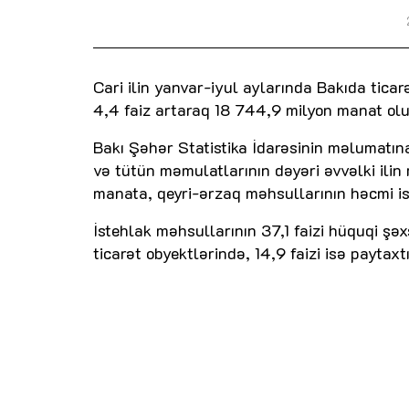
Cari ilin yanvar-iyul aylarında Bakıda tica
4,4 faiz artaraq 18 744,9 milyon manat olu
Bakı Şəhər Statistika İdarəsinin məlumatına
və tütün məmulatlarının dəyəri əvvəlki ili
manata, qeyri-ərzaq məhsullarının həcmi is
İstehlak məhsullarının 37,1 faizi hüquqi şə
ticarət obyektlərində, 14,9 faizi isə paytax