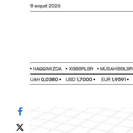
8 avqust 2026
HAQQIMIZDA
XƏBƏRLƏR
MÜSAHIBƏLƏR
EL
0,6489
UAH
0,0380
USD
1,7000
EUR
1,9591