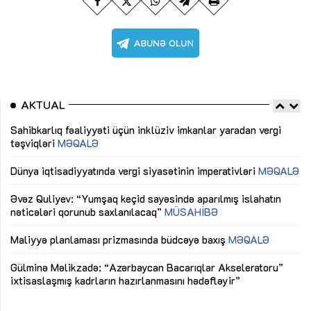
AKTUAL
Sahibkarlıq fəaliyyəti üçün inklüziv imkanlar yaradan vergi
“D
təşviqləri
MƏQALƏ
fə
lıq
Dünya iqtisadiyyatında vergi siyasətinin imperativləri
MƏQALƏ
Ni
mü
Əvəz Quliyev: “Yumşaq keçid sayəsində aparılmış islahatın
nəticələri qorunub saxlanılacaq”
MÜSAHİBƏ
Ay
ya
M
Maliyyə planlaması prizmasında büdcəyə baxış
MƏQALƏ
Az
Gülminə Məlikzadə: “Azərbaycan Bacarıqlar Akseleratoru”
ke
ixtisaslaşmış kadrların hazırlanmasını hədəfləyir”
Ay