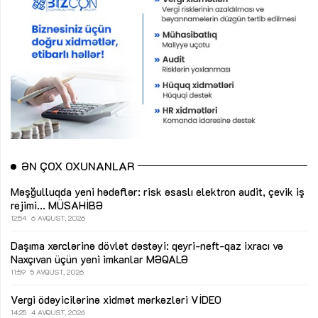
ƏN ÇOX OXUNANLAR
Məşğulluqda yeni hədəflər: risk əsaslı elektron audit, çevik iş
rejimi...
MÜSAHİBƏ
12:54
6 AVQUST, 2026
Daşıma xərclərinə dövlət dəstəyi: qeyri-neft-qaz ixracı və
Naxçıvan üçün yeni imkanlar
MƏQALƏ
11:59
5 AVQUST, 2026
Vergi ödəyicilərinə xidmət mərkəzləri
VİDEO
14:25
4 AVQUST, 2026