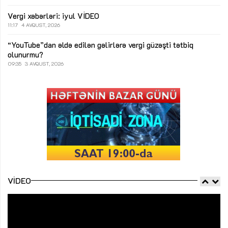
Vergi xəbərləri: iyul
VİDEO
11:17
4 AVQUST, 2026
“YouTube”dan əldə edilən gəlirlərə vergi güzəşti tətbiq
olunurmu?
09:35
3 AVQUST, 2026
VIDEO