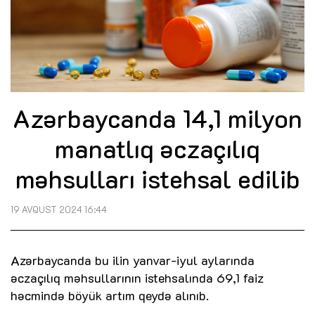
Azərbaycanda 14,1 milyon
manatlıq əczaçılıq
məhsulları istehsal edilib
19 AVQUST 2024 16:44
Azərbaycanda bu ilin yanvar-iyul aylarında
əczaçılıq məhsullarının istehsalında 69,1 faiz
həcmində böyük artım qeydə alınıb.