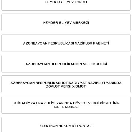
HEYDƏR ƏLİYEV FONDU
HEYDƏR ƏLİYEV MƏRKƏZİ
AZƏRBAYCAN RESPUBLİKASI NAZİRLƏR KABİNETİ
AZƏRBAYCAN RESPUBLİKASININ MİLLİ MƏCLİSİ
AZƏRBAYCAN RESPUBLİKASI İQTİSADİYYAT NAZİRLİYİ YANINDA
DÖVLƏT VERGİ XİDMƏTİ
İQTİSADİYYAT NAZİRLİYİ YANINDA DÖVLƏT VERGİ XİDMƏTİNİN
TƏDRİS MƏRKƏZİ
ELEKTRON HÖKUMƏT PORTALI