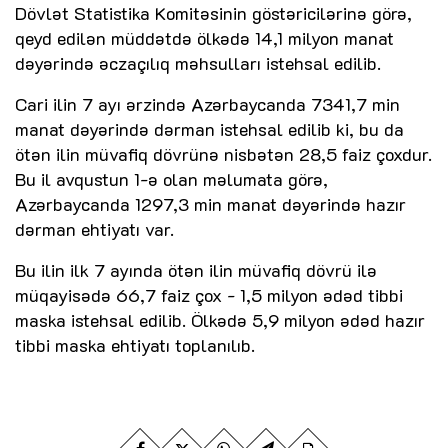
Dövlət Statistika Komitəsinin göstəricilərinə görə,
qeyd edilən müddətdə ölkədə 14,1 milyon manat
dəyərində əczaçılıq məhsulları istehsal edilib.
Cari ilin 7 ayı ərzində Azərbaycanda 7341,7 min
manat dəyərində dərman istehsal edilib ki, bu da
ötən ilin müvafiq dövrünə nisbətən 28,5 faiz çoxdur.
Bu il avqustun 1-ə olan məlumata görə,
Azərbaycanda 1297,3 min manat dəyərində hazır
dərman ehtiyatı var.
Bu ilin ilk 7 ayında ötən ilin müvafiq dövrü ilə
müqayisədə 66,7 faiz çox - 1,5 milyon ədəd tibbi
maska istehsal edilib. Ölkədə 5,9 milyon ədəd hazır
tibbi maska ehtiyatı toplanılıb.