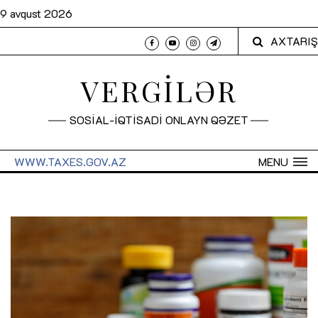
9 avqust 2026
AXTARIŞ
VERGİLƏR
SOSİAL-İQTİSADİ ONLAYN QƏZET
WWW.TAXES.GOV.AZ
MENU