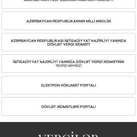
AZƏRBAYCAN RESPUBLİKASININ MİLLİ MƏCLİSİ
AZƏRBAYCAN RESPUBLİKASI İQTİSADİYYAT NAZİRLİYİ YANINDA
DÖVLƏT VERGİ XİDMƏTİ
İQTİSADİYYAT NAZİRLİYİ YANINDA DÖVLƏT VERGİ XİDMƏTİNİN
TƏDRİS MƏRKƏZİ
ELEKTRON HÖKUMƏT PORTALI
DÖVLƏT XİDMƏTLƏRİ PORTALI