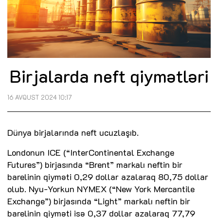
Birjalarda neft qiymətləri
16 AVQUST 2024 10:17
Dünya birjalarında neft ucuzlaşıb.
Londonun ICE (“InterContinental Exchange
Futures”) birjasında “Brent” markalı neftin bir
barelinin qiyməti 0,29 dollar azalaraq 80,75 dollar
olub. Nyu-Yorkun NYMEX (“New York Mercantile
Exchange”) birjasında “Light” markalı neftin bir
barelinin qiyməti isə 0,37 dollar azalaraq 77,79