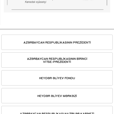
AZƏRBAYCAN RESPUBLİKASININ PREZİDENTİ
AZƏRBAYCAN RESPUBLİKASININ BİRİNCİ
VİTSE-PREZİDENTİ
HEYDƏR ƏLİYEV FONDU
HEYDƏR ƏLİYEV MƏRKƏZİ
AZƏRBAYCAN RESPUBLİKASI NAZİRLƏR KABİNETİ