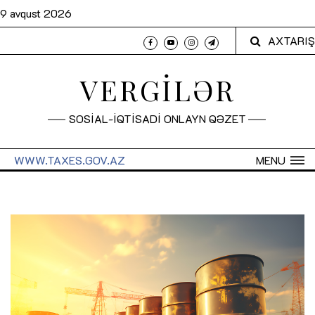
9 avqust 2026
AXTARIŞ
VERGİLƏR
SOSİAL-İQTİSADİ ONLAYN QƏZET
WWW.TAXES.GOV.AZ
MENU