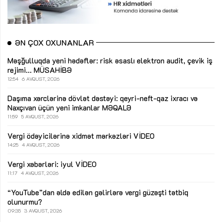
ƏN ÇOX OXUNANLAR
Məşğulluqda yeni hədəflər: risk əsaslı elektron audit, çevik iş
rejimi...
MÜSAHİBƏ
12:54
6 AVQUST, 2026
Daşıma xərclərinə dövlət dəstəyi: qeyri-neft-qaz ixracı və
Naxçıvan üçün yeni imkanlar
MƏQALƏ
11:59
5 AVQUST, 2026
Vergi ödəyicilərinə xidmət mərkəzləri
VİDEO
14:25
4 AVQUST, 2026
Vergi xəbərləri: iyul
VİDEO
11:17
4 AVQUST, 2026
“YouTube”dan əldə edilən gəlirlərə vergi güzəşti tətbiq
olunurmu?
09:35
3 AVQUST, 2026