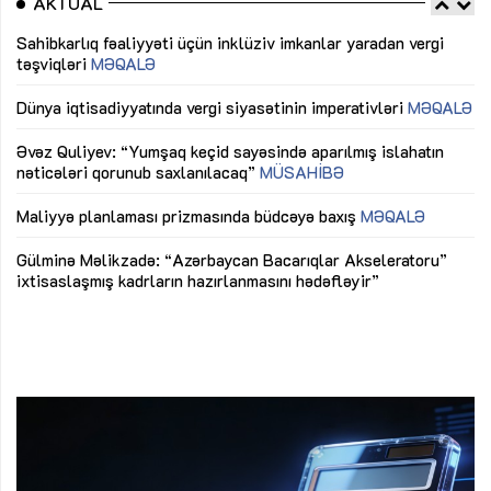
AKTUAL
Sahibkarlıq fəaliyyəti üçün inklüziv imkanlar yaradan vergi
“D
təşviqləri
MƏQALƏ
fə
lıq
Dünya iqtisadiyyatında vergi siyasətinin imperativləri
MƏQALƏ
Ni
mü
Əvəz Quliyev: “Yumşaq keçid sayəsində aparılmış islahatın
nəticələri qorunub saxlanılacaq”
MÜSAHİBƏ
Ay
ya
M
Maliyyə planlaması prizmasında büdcəyə baxış
MƏQALƏ
Az
Gülminə Məlikzadə: “Azərbaycan Bacarıqlar Akseleratoru”
ke
ixtisaslaşmış kadrların hazırlanmasını hədəfləyir”
Ay
su