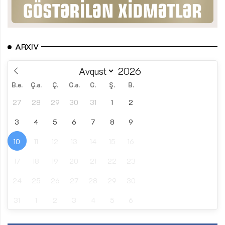
ARXIV
B.e.
Ç.a.
Ç.
C.a.
C.
Ş.
B.
27
28
29
30
31
1
2
3
4
5
6
7
8
9
10
11
12
13
14
15
16
17
18
19
20
21
22
23
24
25
26
27
28
29
30
31
1
2
3
4
5
6