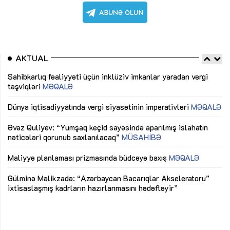
AKTUAL
Sahibkarlıq fəaliyyəti üçün inklüziv imkanlar yaradan vergi
“D
təşviqləri
MƏQALƏ
fə
lıq
Dünya iqtisadiyyatında vergi siyasətinin imperativləri
MƏQALƏ
Ni
mü
Əvəz Quliyev: “Yumşaq keçid sayəsində aparılmış islahatın
nəticələri qorunub saxlanılacaq”
MÜSAHİBƏ
Ay
ya
M
Maliyyə planlaması prizmasında büdcəyə baxış
MƏQALƏ
Az
Gülminə Məlikzadə: “Azərbaycan Bacarıqlar Akseleratoru”
ke
ixtisaslaşmış kadrların hazırlanmasını hədəfləyir”
Ay
su