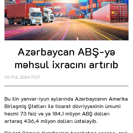
Azərbaycan ABŞ-yə
məhsul ixracını artırıb
26 İYUL 2024 17:07
Bu ilin yanvar-iyun aylarında Azərbaycanın Amerika
Birləşmiş Ştatları ilə ticarət dövriyyəsinin ümumi
həcmi 73 faiz və ya 184,1 milyon ABŞ dolları
artaraq 436,4 milyon dolları üstələyib.
Dövlət Gömrük Komitəsinin hesabatına əsasən, cari