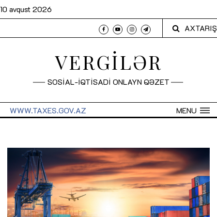
10 avqust 2026
AXTARIŞ
VERGİLƏR
SOSİAL-İQTİSADİ ONLAYN QƏZET
WWW.TAXES.GOV.AZ
MENU