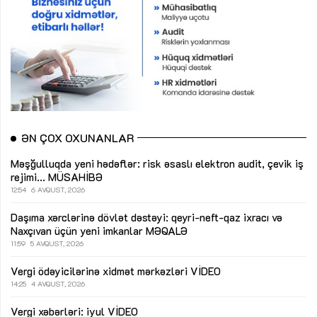
ƏN ÇOX OXUNANLAR
Məşğulluqda yeni hədəflər: risk əsaslı elektron audit, çevik iş
rejimi...
MÜSAHİBƏ
12:54
6 AVQUST, 2026
Daşıma xərclərinə dövlət dəstəyi: qeyri-neft-qaz ixracı və
Naxçıvan üçün yeni imkanlar
MƏQALƏ
11:59
5 AVQUST, 2026
Vergi ödəyicilərinə xidmət mərkəzləri
VİDEO
14:25
4 AVQUST, 2026
Vergi xəbərləri: iyul
VİDEO