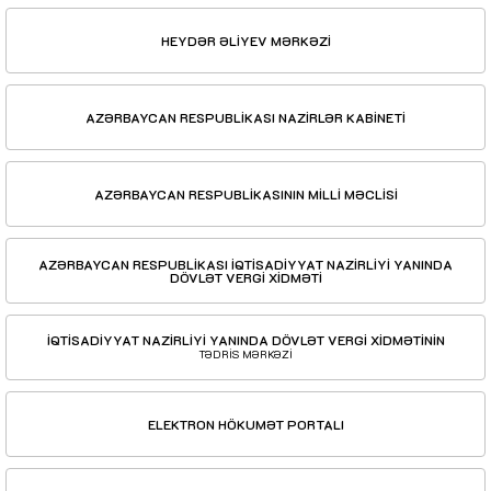
HEYDƏR ƏLİYEV MƏRKƏZİ
AZƏRBAYCAN RESPUBLİKASI NAZİRLƏR KABİNETİ
AZƏRBAYCAN RESPUBLİKASININ MİLLİ MƏCLİSİ
AZƏRBAYCAN RESPUBLİKASI İQTİSADİYYAT NAZİRLİYİ YANINDA
DÖVLƏT VERGİ XİDMƏTİ
İQTİSADİYYAT NAZİRLİYİ YANINDA DÖVLƏT VERGİ XİDMƏTİNİN
TƏDRİS MƏRKƏZİ
ELEKTRON HÖKUMƏT PORTALI