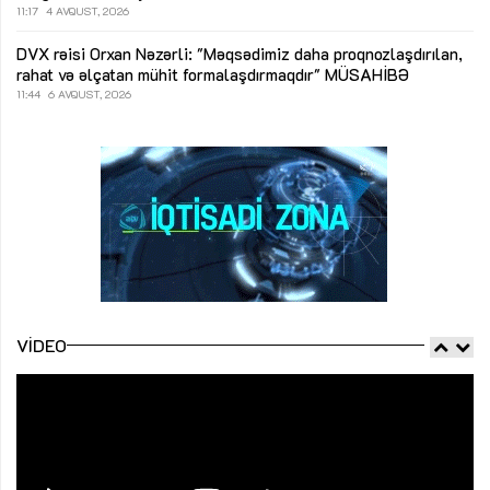
11:17
4 AVQUST, 2026
DVX rəisi Orxan Nəzərli: "Məqsədimiz daha proqnozlaşdırılan,
rahat və əlçatan mühit formalaşdırmaqdır"
MÜSAHİBƏ
11:44
6 AVQUST, 2026
VIDEO