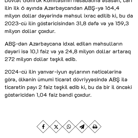
ilin ilk 6 ayında Azərbaycandan ABŞ-yə 164,4
milyon dollar dəyərində məhsul ixrac edilib ki, bu da
2023-cü ilin göstəricisindən 31,8 dəfə və ya 159,3
milyon dollar çoxdur.
ABŞ-dən Azərbaycana idxal edilən məhsulların
dəyəri isə 10,1 faiz və ya 24,8 milyon dollar artaraq
272 milyon dollar təşkil edib.
2024-cü ilin yanvar-iyun aylarının nəticələrinə
görə, ölkənin ümumi ticarət dövriyyəsində ABŞ ilə
ticarətin payı 2 faiz təşkil edib ki, bu da bir il öncəki
göstəricidən 1,04 faiz bəndi çoxdur.