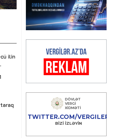
cü ilin
.
1
rtaraq