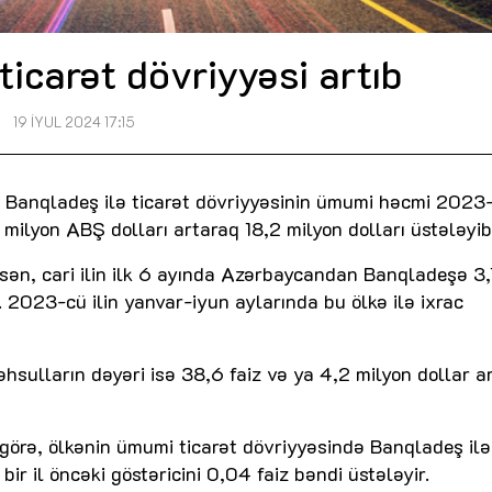
icarət dövriyyəsi artıb
19 İYUL 2024 17:15
 Banqladeş ilə ticarət dövriyyəsinin ümumi həcmi 2023-
milyon ABŞ dolları artaraq 18,2 milyon dolları üstələyib
ən, cari ilin ilk 6 ayında Azərbaycandan Banqladeşə 3,
. 2023-cü ilin yanvar-iyun aylarında bu ölkə ilə ixrac
ulların dəyəri isə 38,6 faiz və ya 4,2 milyon dollar a
ə görə, ölkənin ümumi ticarət dövriyyəsində Banqladeş ilə
 bir il öncəki göstəricini 0,04 faiz bəndi üstələyir.