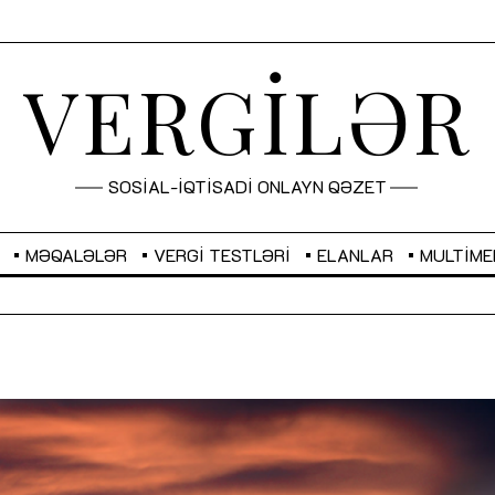
VERGİLƏR
SOSİAL-İQTİSADİ ONLAYN QƏZET
MƏQALƏLƏR
VERGI TESTLƏRI
ELANLAR
MULTIME
GBP
2,2873
RUB
2,0816
Sahibkarlıq fəaliyyəti üçün inklüziv
“Düzgün kommunikasiyanın
imkanlar yaradan vergi təşviqləri
real iş və sistemli fəaliyyə
MƏQALƏ
MÜSAHİBƏ