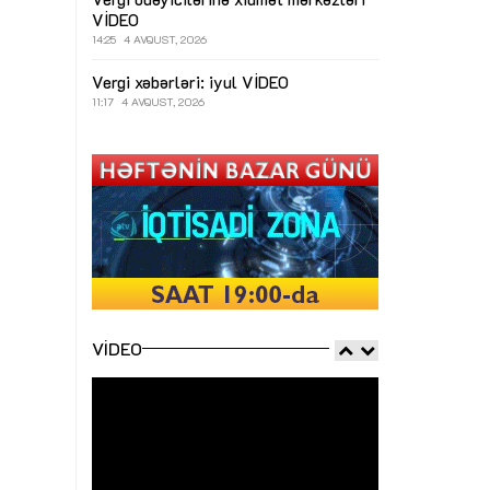
VİDEO
14:25
4 AVQUST, 2026
Vergi xəbərləri: iyul
VİDEO
11:17
4 AVQUST, 2026
VIDEO