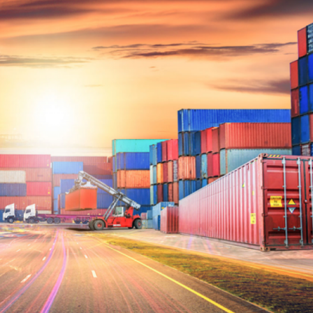
Dünya iqtisadiyyatında vergi
Nicat İmanov: "Vergi qanunv
siyasətinin imperativləri
MƏQALƏ
dəyişikliklər sahibkarlıq m
yaxşılaşdırılmasına xidmət 
MÜSAHİBƏ
Əvəz Quliyev: “Yumşaq keçid
sayəsində aparılmış islahatın nəticələri
qorunub saxlanılacaq”
MÜSAHİBƏ
Aytən Kərimova: “Məqsədi
inklüziv iş mühiti yaratmaq
öyrənən komanda formalaş
Maliyyə planlaması prizmasında
MÜSAHİBƏ
büdcəyə baxış
MƏQALƏ
Azərbaycanda dövlət-özəl 
Gülminə Məlikzadə: “Azərbaycan
çərçivəsində həyata keçirilə
Bacarıqlar Akseleratoru” ixtisaslaşmış
layihə
VİDEO
kadrların hazırlanmasını hədəfləyir”
Aydın Hüseynov: “Əsrin mü
Azərbaycanın iqtisadi suve
təmin edən əsas dayaqlard
MÜSAHİBƏ