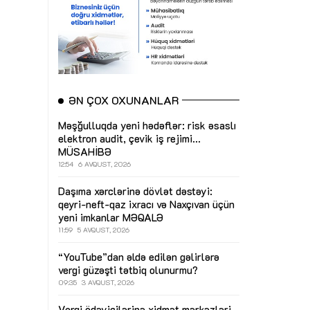
ƏN ÇOX OXUNANLAR
Məşğulluqda yeni hədəflər: risk əsaslı
elektron audit, çevik iş rejimi...
MÜSAHİBƏ
12:54
6 AVQUST, 2026
Daşıma xərclərinə dövlət dəstəyi:
qeyri-neft-qaz ixracı və Naxçıvan üçün
yeni imkanlar
MƏQALƏ
11:59
5 AVQUST, 2026
“YouTube”dan əldə edilən gəlirlərə
vergi güzəşti tətbiq olunurmu?
09:35
3 AVQUST, 2026
Vergi ödəyicilərinə xidmət mərkəzləri