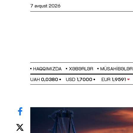
7 avqust 2026
HAQQIMIZDA
XƏBƏRLƏR
MÜSAHIBƏLƏR
EL
0,6489
UAH
0,0380
USD
1,7000
EUR
1,9591