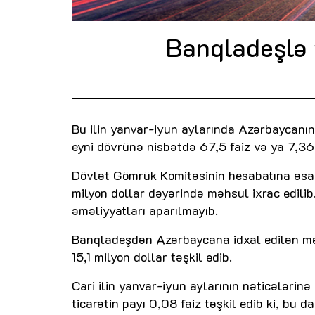
Banqladeşlə t
Bu ilin yanvar-iyun aylarında Azərbaycanın
eyni dövrünə nisbətdə 67,5 faiz və ya 7,36 
Dövlət Gömrük Komitəsinin hesabatına əsas
milyon dollar dəyərində məhsul ixrac edilib
əməliyyatları aparılmayıb.
Banqladeşdən Azərbaycana idxal edilən məhs
15,1 milyon dollar təşkil edib.
Cari ilin yanvar-iyun aylarının nəticələrin
ticarətin payı 0,08 faiz təşkil edib ki, bu da