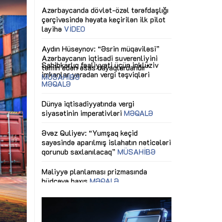
ericiliyinə
Dünya iqtisadiyyatında vergi
Nicat İmanov: "
ühitinin
siyasətinin imperativləri
MƏQALƏ
dəyişikliklər s
edir"
yaxşılaşdırılma
MÜSAHİBƏ
Əvəz Quliyev: “Yumşaq keçid
sayəsində aparılmış islahatın nəticələri
miz daha
qorunub saxlanılacaq”
MÜSAHİBƏ
Aytən Kərimov
, çevik və
inklüziv iş müh
dırmaqdır”
öyrənən komand
Maliyyə planlaması prizmasında
MÜSAHİBƏ
büdcəyə baxış
MƏQALƏ
tərəfdaşlığı
Azərbaycanda d
Gülminə Məlikzadə: “Azərbaycan
n ilk pilot
çərçivəsində hə
Bacarıqlar Akseleratoru” ixtisaslaşmış
layihə
VİDEO
kadrların hazırlanmasını hədəfləyir”
qaviləsi”
Aydın Hüseynov
renliyini
Azərbaycanın iq
andır”
təmin edən əsa
MÜSAHİBƏ