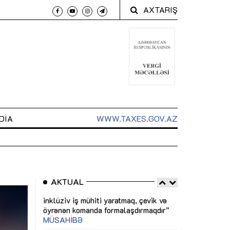
AXTARIŞ
DIA
WWW.TAXES.GOV.AZ
AKTUAL
 arxasında
Sahibkarlıq fəaliyyəti üçün inklüziv
“Düzgün kommun
t dayanır”
imkanlar yaradan vergi təşviqləri
real iş və siste
MƏQALƏ
MÜSAHİBƏ