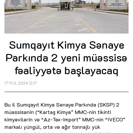
Sumqayıt Kimya Sənaye
Parkında 2 yeni müəssisə
fəaliyyətə başlayacaq
17 İYUL 2024 12:17
Bu il Sumqayıt Kimya Sənaye Parkında (SKSP) 2
müəssisənin (“Kartaş Kimya” MMC-nin tikinti
kimyəvilərin və “Az-Tex-Import” MMC-nin “IVECO”
markalı yüngül, orta və ağır tonnajlı yük