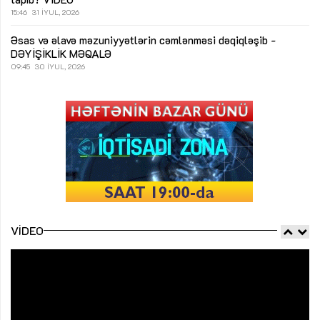
15:46
31 İYUL, 2026
Əsas və əlavə məzuniyyətlərin cəmlənməsi dəqiqləşib -
DƏYİŞİKLİK
MƏQALƏ
09:45
30 İYUL, 2026
VIDEO