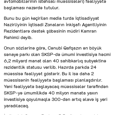
avtomobillərinin istehsalı müəssisələri) fəaliyyətə
başlaması nəzərdə tutulur.
Bunu bu gün keçirilən media turda İqtisadiyyat
Nazirliyinin İqtisadi Zonaların İnkişafı Agentliyinin
Rezidentlərə dəstək şöbəsinin müdiri Kamran
Rəhimli deyib.
Onun sözlərinə görə, Cənubi Qafqazın ən böyük
sənaye parkı olan SKSP-də ümumi investisiya həcmi
6,2 milyard manat olan 40 sahibkarlıq subyektinə
rezidentlik statusu verilib. Hazırda parkda 24
müəssisə fəaliyyət göstərir. Bu il isə daha 2
müəssisənin fəaliyyətə başlaması planlaşdırılır.
Yeni fəaliyyətə başlayacaq müəssisələr tərəfindən
SKSP-yə ümumilikdə 40 milyon manata yaxın
investisiya qoyulmaqla 300-dən artıq əlavə iş yeri
yaradılacaq.