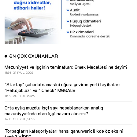
ƏN ÇOX OXUNANLAR
Məzuniyyət və işçinin təminatları: Əmək Məcəlləsi nə deyir?
11:54
31 İYUL, 2026
"Startap" şəhadətnaməsini uğura çevirən yerli layihələr:
"Hellojob.az" və "iCheck"
MƏQALƏ
11:29
30 İYUL, 2026
Orta aylıq muzdlu işçi sayı hesablanarkən analıq
məzuniyyətində olan işçi nəzərə alınırmı?
14:18
30 İYUL, 2026
Torpaqların kateqoriyaları hansı qanunvericilikdə öz əksini
tapıb?
VİDEO