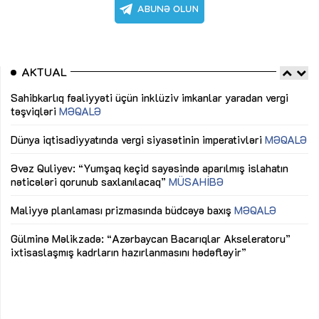
AKTUAL
Sahibkarlıq fəaliyyəti üçün inklüziv imkanlar yaradan vergi
“D
təşviqləri
MƏQALƏ
fə
lıq
Dünya iqtisadiyyatında vergi siyasətinin imperativləri
MƏQALƏ
Ni
mü
Əvəz Quliyev: “Yumşaq keçid sayəsində aparılmış islahatın
nəticələri qorunub saxlanılacaq”
MÜSAHİBƏ
Ay
ya
M
Maliyyə planlaması prizmasında büdcəyə baxış
MƏQALƏ
Az
Gülminə Məlikzadə: “Azərbaycan Bacarıqlar Akseleratoru”
ke
ixtisaslaşmış kadrların hazırlanmasını hədəfləyir”
Ay
su