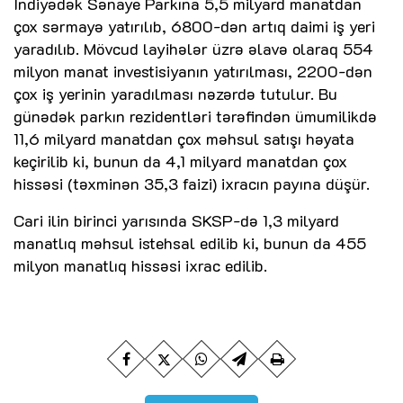
İndiyədək Sənaye Parkına 5,5 milyard manatdan
çox sərmayə yatırılıb, 6800-dən artıq daimi iş yeri
yaradılıb. Mövcud layihələr üzrə əlavə olaraq 554
milyon manat investisiyanın yatırılması, 2200-dən
çox iş yerinin yaradılması nəzərdə tutulur. Bu
günədək parkın rezidentləri tərəfindən ümumilikdə
11,6 milyard manatdan çox məhsul satışı həyata
keçirilib ki, bunun da 4,1 milyard manatdan çox
hissəsi (təxminən 35,3 faizi) ixracın payına düşür.
Cari ilin birinci yarısında SKSP-də 1,3 milyard
manatlıq məhsul istehsal edilib ki, bunun da 455
milyon manatlıq hissəsi ixrac edilib.