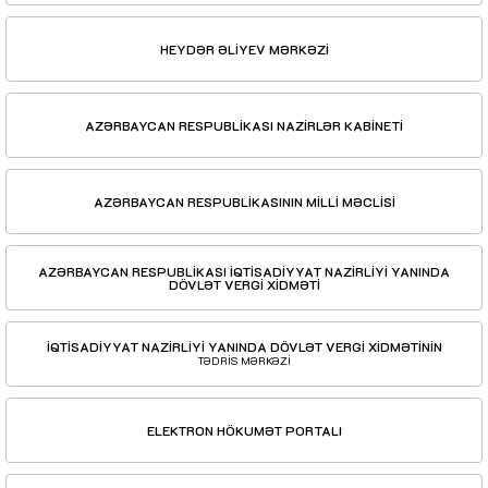
HEYDƏR ƏLİYEV MƏRKƏZİ
AZƏRBAYCAN RESPUBLİKASI NAZİRLƏR KABİNETİ
AZƏRBAYCAN RESPUBLİKASININ MİLLİ MƏCLİSİ
AZƏRBAYCAN RESPUBLİKASI İQTİSADİYYAT NAZİRLİYİ YANINDA
DÖVLƏT VERGİ XİDMƏTİ
İQTİSADİYYAT NAZİRLİYİ YANINDA DÖVLƏT VERGİ XİDMƏTİNİN
TƏDRİS MƏRKƏZİ
ELEKTRON HÖKUMƏT PORTALI