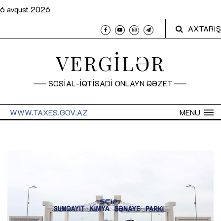
6 avqust 2026
AXTARIŞ
VERGİLƏR
SOSİAL-İQTİSADİ ONLAYN QƏZET
WWW.TAXES.GOV.AZ
MENU