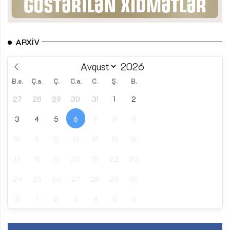
ARXIV
B.e.
Ç.a.
Ç.
C.a.
C.
Ş.
B.
27
28
29
30
31
1
2
3
4
5
6
7
8
9
10
11
12
13
14
15
16
17
18
19
20
21
22
23
24
25
26
27
28
29
30
31
1
2
3
4
5
6