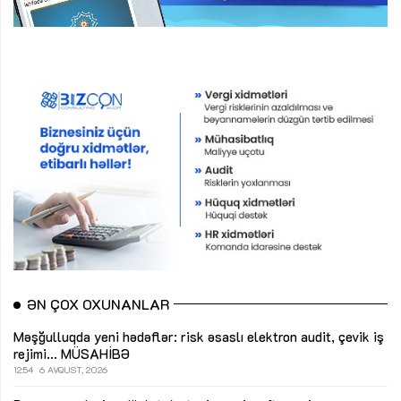
ƏN ÇOX OXUNANLAR
Məşğulluqda yeni hədəflər: risk əsaslı elektron audit, çevik iş
rejimi...
MÜSAHİBƏ
12:54
6 AVQUST, 2026