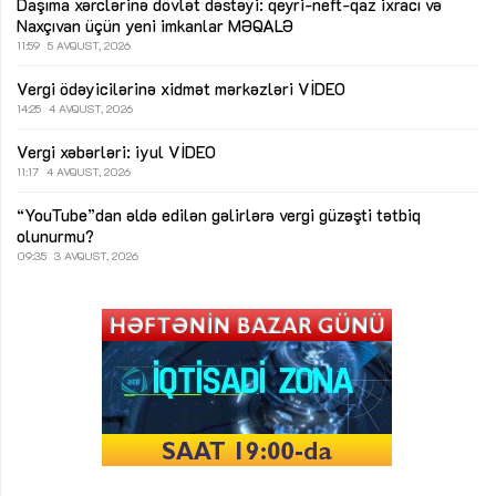
Daşıma xərclərinə dövlət dəstəyi: qeyri-neft-qaz ixracı və
Naxçıvan üçün yeni imkanlar
MƏQALƏ
11:59
5 AVQUST, 2026
Vergi ödəyicilərinə xidmət mərkəzləri
VİDEO
14:25
4 AVQUST, 2026
Vergi xəbərləri: iyul
VİDEO
11:17
4 AVQUST, 2026
“YouTube”dan əldə edilən gəlirlərə vergi güzəşti tətbiq
olunurmu?
09:35
3 AVQUST, 2026