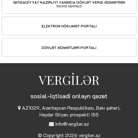
İQTİSADİYYAT NAZİRLİYİ YANINDA DÖVLƏT VERGİ XİDMƏTİNİN
TƏDRİS MƏRKƏZİ
ELEKTRON HÖKUMƏT PORTALI
DÖVLƏT XİDMƏTLƏRİ PORTALI
VERGİLƏR
sosial-iqtisadi onlayn qəzet
AZ1029, Azərbaycan Respublikası, Bakı şəhəri,
Heydər Əliyev prospekti 155
info@vergiler.az
© Copyright 2026
vergiler.az