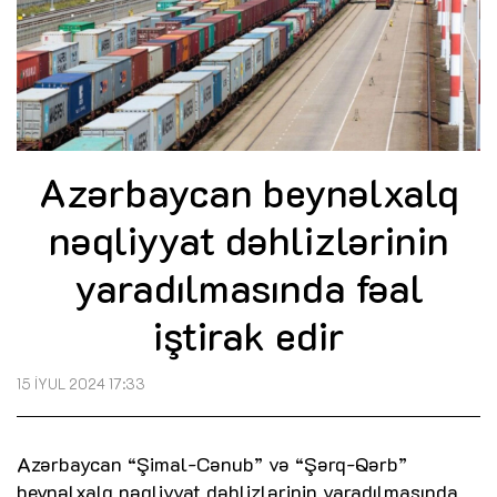
Azərbaycan beynəlxalq
nəqliyyat dəhlizlərinin
yaradılmasında fəal
iştirak edir
15 İYUL 2024 17:33
Azərbaycan “Şimal-Cənub” və “Şərq-Qərb”
beynəlxalq nəqliyyat dəhlizlərinin yaradılmasında