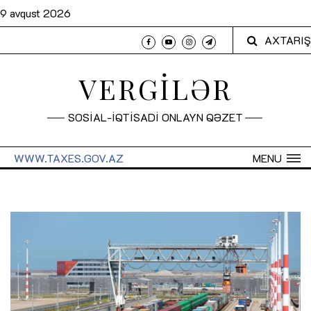
9 avqust 2026
AXTARIŞ
VERGİLƏR
SOSİAL-İQTİSADİ ONLAYN QƏZET
WWW.TAXES.GOV.AZ
MENU