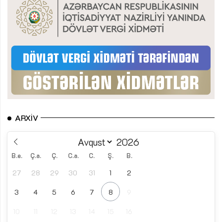
ARXIV
B.e.
Ç.a.
Ç.
C.a.
C.
Ş.
B.
27
28
29
30
31
1
2
3
4
5
6
7
8
9
10
11
12
13
14
15
16