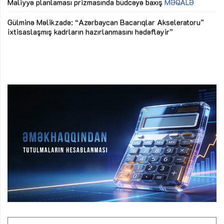
M
Maliyyə planlaması prizmasında büdcəyə baxış
MƏQALƏ
Az
Gülminə Məlikzadə: “Azərbaycan Bacarıqlar Akseleratoru”
ke
ixtisaslaşmış kadrların hazırlanmasını hədəfləyir”
Ay
su