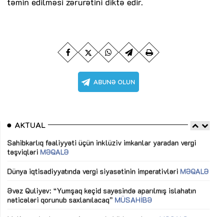
təmin edilməsi zərurətini diktə edir.
AKTUAL
Sahibkarlıq fəaliyyəti üçün inklüziv imkanlar yaradan vergi
“D
təşviqləri
MƏQALƏ
fə
lıq
Dünya iqtisadiyyatında vergi siyasətinin imperativləri
MƏQALƏ
Ni
mü
Əvəz Quliyev: “Yumşaq keçid sayəsində aparılmış islahatın
nəticələri qorunub saxlanılacaq”
MÜSAHİBƏ
Ay
ya