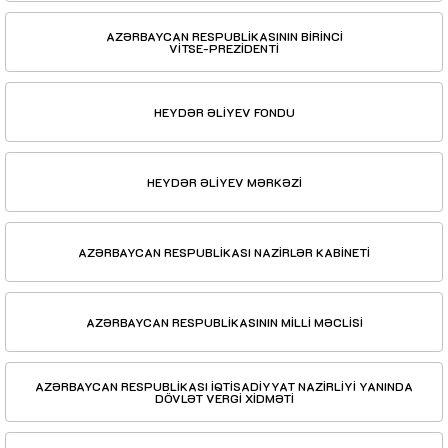
AZƏRBAYCAN RESPUBLİKASININ BİRİNCİ
VİTSE-PREZİDENTİ
HEYDƏR ƏLİYEV FONDU
HEYDƏR ƏLİYEV MƏRKƏZİ
AZƏRBAYCAN RESPUBLİKASI NAZİRLƏR KABİNETİ
AZƏRBAYCAN RESPUBLİKASININ MİLLİ MƏCLİSİ
AZƏRBAYCAN RESPUBLİKASI İQTİSADİYYAT NAZİRLİYİ YANINDA
DÖVLƏT VERGİ XİDMƏTİ