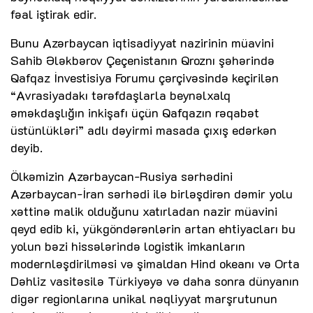
fəal iştirak edir.
Bunu Azərbaycan iqtisadiyyat nazirinin müavini
Sahib Ələkbərov Çeçenistanın Qroznı şəhərində
Qafqaz İnvestisiya Forumu çərçivəsində keçirilən
“Avrasiyadakı tərəfdaşlarla beynəlxalq
əməkdaşlığın inkişafı üçün Qafqazın rəqabət
üstünlükləri” adlı dəyirmi masada çıxış edərkən
deyib.
Ölkəmizin Azərbaycan-Rusiya sərhədini
Azərbaycan-İran sərhədi ilə birləşdirən dəmir yolu
xəttinə malik olduğunu xatırladan nazir müavini
qeyd edib ki, yükgöndərənlərin artan ehtiyacları bu
yolun bəzi hissələrində logistik imkanların
modernləşdirilməsi və şimaldan Hind okeanı və Orta
Dəhliz vasitəsilə Türkiyəyə və daha sonra dünyanın
digər regionlarına unikal nəqliyyat marşrutunun