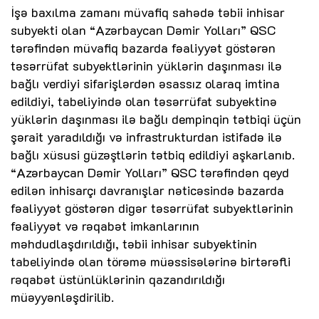
İşə baxılma zamanı müvafiq sahədə təbii inhisar
subyekti olan “Azərbaycan Dəmir Yolları” QSC
tərəfindən müvafiq bazarda fəaliyyət göstərən
təsərrüfat subyektlərinin yüklərin daşınması ilə
bağlı verdiyi sifarişlərdən əsassız olaraq imtina
edildiyi, tabeliyində olan təsərrüfat subyektinə
yüklərin daşınması ilə bağlı dempinqin tətbiqi üçün
şərait yaradıldığı və infrastrukturdan istifadə ilə
bağlı xüsusi güzəştlərin tətbiq edildiyi aşkarlanıb.
“Azərbaycan Dəmir Yolları” QSC tərəfindən qeyd
edilən inhisarçı davranışlar nəticəsində bazarda
fəaliyyət göstərən digər təsərrüfat subyektlərinin
fəaliyyət və rəqabət imkanlarının
məhdudlaşdırıldığı, təbii inhisar subyektinin
tabeliyində olan törəmə müəssisələrinə birtərəfli
rəqabət üstünlüklərinin qazandırıldığı
müəyyənləşdirilib.