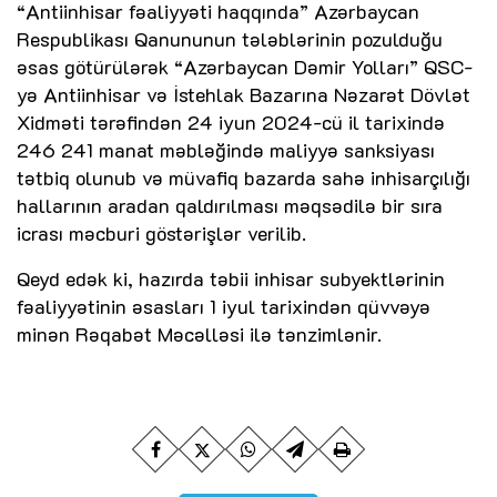
“Antiinhisar fəaliyyəti haqqında” Azərbaycan
Respublikası Qanununun tələblərinin pozulduğu
əsas götürülərək “Azərbaycan Dəmir Yolları” QSC-
yə Antiinhisar və İstehlak Bazarına Nəzarət Dövlət
Xidməti tərəfindən 24 iyun 2024-cü il tarixində
246 241 manat məbləğində maliyyə sanksiyası
tətbiq olunub və müvafiq bazarda sahə inhisarçılığı
hallarının aradan qaldırılması məqsədilə bir sıra
icrası məcburi göstərişlər verilib.
Qeyd edək ki, hazırda təbii inhisar subyektlərinin
fəaliyyətinin əsasları 1 iyul tarixindən qüvvəyə
minən Rəqabət Məcəlləsi ilə tənzimlənir.