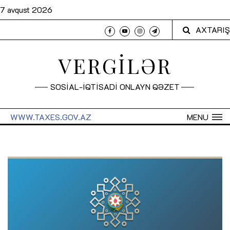
7 avqust 2026
AXTARIŞ
VERGİLƏR
SOSİAL-İQTİSADİ ONLAYN QƏZET
WWW.TAXES.GOV.AZ
MENU