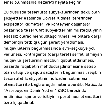
əməl olunmasına nəzarəti həyata keçirir.
Bu xüsusda təsərrüfat subyektlərindən daxil olan
şikayətlər əsasında Dövlət Xidməti tərəfindən
ekspeditor xidmətləri və konteyner daşımaları
bazarında təsərrüfat subyektlərinin müstəqilliyinin
əsassız olaraq məhdudlaşdırılması və onlara qarşı
dempinqin tətbiqi üçün şərait yaradılması,
müqavilələrin bağlanmasında ayrı-seçkiliyə yol
verilməsi, kontragentə (qarşı tərəf) sərfəli olmayan
müqavilə şərtlərinin məcburi qəbul etdirilməsi,
bazarda rəqabətin məhdudlaşdırılmasına səbəb
olan üfüqi və şaquli sazişlərin bağlanması, rəqibin
təsərrüfat fəaliyyətinin nüfuzdan salınması
əlamətləri ilə bağlı araşdırmalar aparılıb. Nəticədə
"Azərbaycan Dəmir Yolları" QSC barəsində
antiinhisar qanunvericiliyinin pozulması əlamətləri
üzrə iş qaldırılıb.