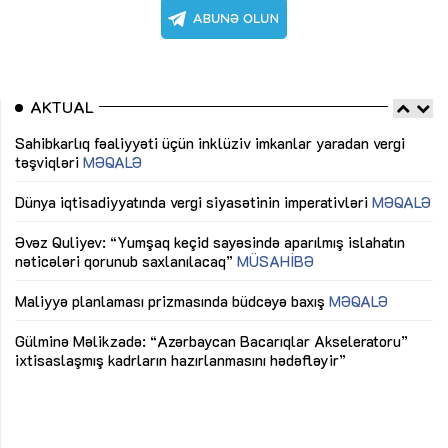
AKTUAL
Sahibkarlıq fəaliyyəti üçün inklüziv imkanlar yaradan vergi
“D
təşviqləri
MƏQALƏ
fə
lıq
Dünya iqtisadiyyatında vergi siyasətinin imperativləri
MƏQALƏ
Ni
mü
Əvəz Quliyev: “Yumşaq keçid sayəsində aparılmış islahatın
nəticələri qorunub saxlanılacaq”
MÜSAHİBƏ
Ay
ya
M
Maliyyə planlaması prizmasında büdcəyə baxış
MƏQALƏ
Az
Gülminə Məlikzadə: “Azərbaycan Bacarıqlar Akseleratoru”
ke
ixtisaslaşmış kadrların hazırlanmasını hədəfləyir”
Ay
su