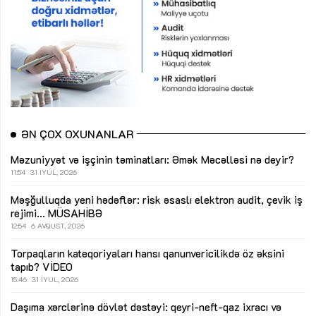
ƏN ÇOX OXUNANLAR
Məzuniyyət və işçinin təminatları: Əmək Məcəlləsi nə deyir?
11:54
31 İYUL, 2026
Məşğulluqda yeni hədəflər: risk əsaslı elektron audit, çevik iş
rejimi...
MÜSAHİBƏ
12:54
6 AVQUST, 2026
Torpaqların kateqoriyaları hansı qanunvericilikdə öz əksini
tapıb?
VİDEO
15:46
31 İYUL, 2026
Daşıma xərclərinə dövlət dəstəyi: qeyri-neft-qaz ixracı və