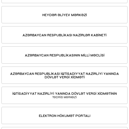
HEYDƏR ƏLİYEV MƏRKƏZİ
AZƏRBAYCAN RESPUBLİKASI NAZİRLƏR KABİNETİ
AZƏRBAYCAN RESPUBLİKASININ MİLLİ MƏCLİSİ
AZƏRBAYCAN RESPUBLİKASI İQTİSADİYYAT NAZİRLİYİ YANINDA
DÖVLƏT VERGİ XİDMƏTİ
İQTİSADİYYAT NAZİRLİYİ YANINDA DÖVLƏT VERGİ XİDMƏTİNİN
TƏDRİS MƏRKƏZİ
ELEKTRON HÖKUMƏT PORTALI