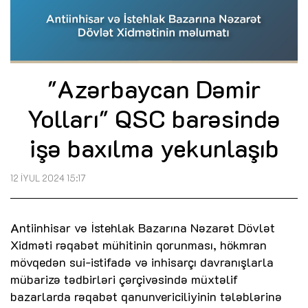
"Azərbaycan Dəmir
Yolları" QSC barəsində
işə baxılma yekunlaşıb
12 İYUL 2024 15:17
Antiinhisar və İstehlak Bazarına Nəzarət Dövlət
Xidməti rəqabət mühitinin qorunması, hökmran
mövqedən sui-istifadə və inhisarçı davranışlarla
mübarizə tədbirləri çərçivəsində müxtəlif
bazarlarda rəqabət qanunvericiliyinin tələblərinə