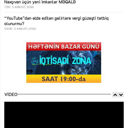
Naxçıvan üçün yeni imkanlar
MƏQALƏ
11:59
5 AVQUST, 2026
“YouTube”dan əldə edilən gəlirlərə vergi güzəşti tətbiq
olunurmu?
09:35
3 AVQUST, 2026
VIDEO