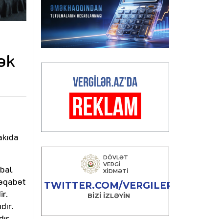
ək
akıda
obal
rəqabət
r.
dır.
ır.