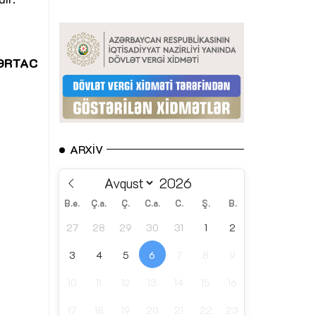
ƏRTAC
ARXIV
B.e.
Ç.a.
Ç.
C.a.
C.
Ş.
B.
27
28
29
30
31
1
2
3
4
5
6
7
8
9
10
11
12
13
14
15
16
17
18
19
20
21
22
23