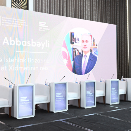
Dünya iqtisadiyyatında vergi
Nicat İmanov: "Vergi qanunv
siyasətinin imperativləri
MƏQALƏ
dəyişikliklər sahibkarlıq m
yaxşılaşdırılmasına xidmət 
MÜSAHİBƏ
Əvəz Quliyev: “Yumşaq keçid
sayəsində aparılmış islahatın nəticələri
qorunub saxlanılacaq”
MÜSAHİBƏ
Aytən Kərimova: “Məqsədi
inklüziv iş mühiti yaratmaq
öyrənən komanda formalaş
Maliyyə planlaması prizmasında
MÜSAHİBƏ
büdcəyə baxış
MƏQALƏ
Azərbaycanda dövlət-özəl 
Gülminə Məlikzadə: “Azərbaycan
çərçivəsində həyata keçirilə
Bacarıqlar Akseleratoru” ixtisaslaşmış
layihə
VİDEO
kadrların hazırlanmasını hədəfləyir”
Aydın Hüseynov: “Əsrin mü
Azərbaycanın iqtisadi suve
təmin edən əsas dayaqlard
MÜSAHİBƏ