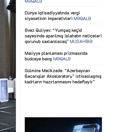
ericiliyinə
Dünya iqtisadiyyatında vergi
Nicat İmanov: "
ühitinin
siyasətinin imperativləri
MƏQALƏ
dəyişikliklər s
edir"
yaxşılaşdırılma
MÜSAHİBƏ
Əvəz Quliyev: “Yumşaq keçid
sayəsində aparılmış islahatın nəticələri
miz daha
qorunub saxlanılacaq”
MÜSAHİBƏ
Aytən Kərimov
, çevik və
inklüziv iş müh
dırmaqdır”
öyrənən komand
Maliyyə planlaması prizmasında
MÜSAHİBƏ
büdcəyə baxış
MƏQALƏ
tərəfdaşlığı
Azərbaycanda d
Gülminə Məlikzadə: “Azərbaycan
n ilk pilot
çərçivəsində hə
Bacarıqlar Akseleratoru” ixtisaslaşmış
layihə
VİDEO
kadrların hazırlanmasını hədəfləyir”
qaviləsi”
Aydın Hüseynov
renliyini
Azərbaycanın iq
andır”
təmin edən əsa
MÜSAHİBƏ