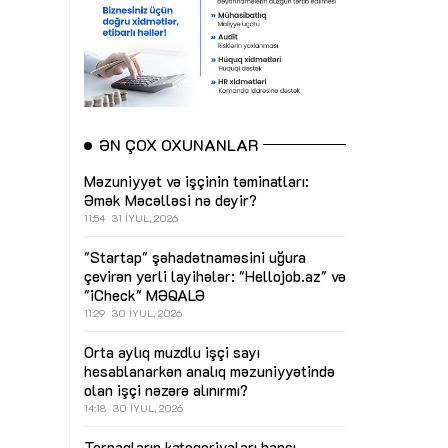
ƏN ÇOX OXUNANLAR
Məzuniyyət və işçinin təminatları:
Əmək Məcəlləsi nə deyir?
11:54
31 İYUL, 2026
"Startap" şəhadətnaməsini uğura
çevirən yerli layihələr: "Hellojob.az" və
"iCheck"
MƏQALƏ
11:29
30 İYUL, 2026
Orta aylıq muzdlu işçi sayı
hesablanarkən analıq məzuniyyətində
olan işçi nəzərə alınırmı?
14:18
30 İYUL, 2026
Torpaqların kateqoriyaları hansı