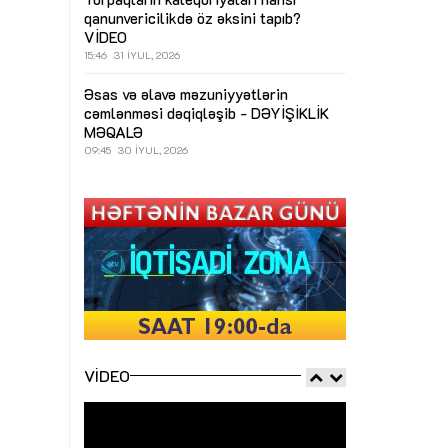
qanunvericilikdə öz əksini tapıb?
VİDEO
15:46
31 İYUL, 2026
Əsas və əlavə məzuniyyətlərin
cəmlənməsi dəqiqləşib - DƏYİŞİKLİK
MƏQALƏ
09:45
30 İYUL, 2026
VIDEO