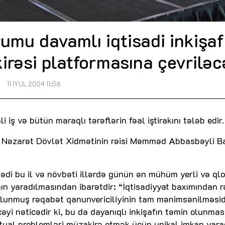
rumu davamlı iqtisadi inkişaf
irəsi platformasına çevriləc
11 İYUL 2024 11:56
iş və bütün maraqlı tərəflərin fəal iştirakını tələb edir.
a Nəzarət Dövlət Xidmətinin rəisi Məmməd Abbasbəyli B
ədi bu il və növbəti illərdə günün ən mühüm yerli və ql
nın yaradılmasından ibarətdir: “İqtisadiyyat baxımından 
olunmuş rəqabət qanunvericiliyinin tam mənimsənilməsidi
yi nəticədir ki, bu da dayanıqlı inkişafın təmin olunması
ktual problemləri müzakirə etmək üçün unikal imkan yarad