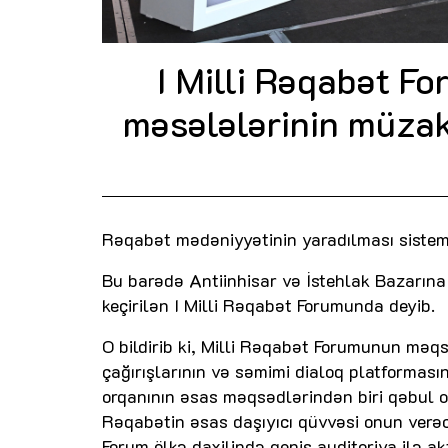
I Milli Rəqabət Fo
məsələlərinin müzak
Rəqabət mədəniyyətinin yaradılması sistemli 
Bu barədə Antiinhisar və İstehlak Bazarın
keçirilən I Milli Rəqabət Forumunda deyib.
O bildirib ki, Milli Rəqabət Forumunun məqs
çağırışlarının və səmimi dialoq platforması
orqanının əsas məqsədlərindən biri qəbul 
Rəqabətin əsas daşıyıcı qüvvəsi onun verəcə
Forum ölkə daxilində geniş auditoriya ilə a