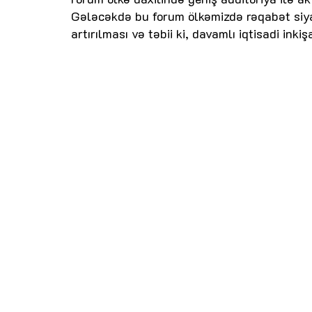
Gələcəkdə bu forum ölkəmizdə rəqabət siyasə
artırılması və təbii ki, davamlı iqtisadi in