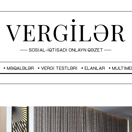
VERGİLƏR
SOSİAL-İQTİSADİ ONLAYN QƏZET
MƏQALƏLƏR
VERGI TESTLƏRI
ELANLAR
MULTIME
GBP
2,2873
RUB
2,1031
Sahibkarlıq fəaliyyəti üçün inklüziv
“Düzgün kommunikasiyanın
imkanlar yaradan vergi təşviqləri
real iş və sistemli fəaliyyə
MƏQALƏ
MÜSAHİBƏ