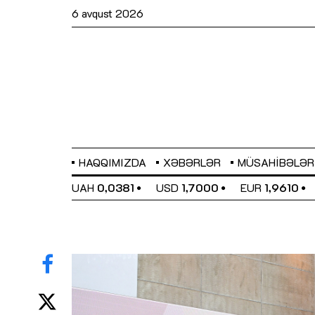
6 avqust 2026
HAQQIMIZDA
XƏBƏRLƏR
MÜSAHIBƏLƏR
EL
0,6480
UAH
0,0381
USD
1,7000
EUR
1,9610