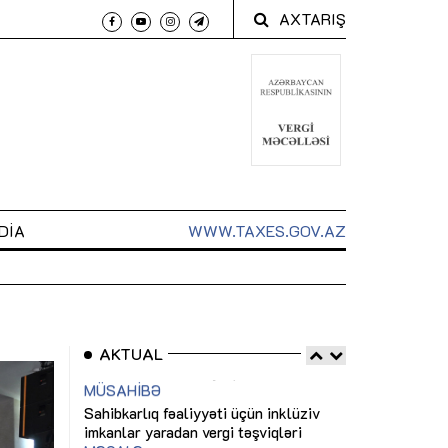
AXTARIŞ
DIA
WWW.TAXES.GOV.AZ
AKTUAL
 arxasında
Sahibkarlıq fəaliyyəti üçün inklüziv
“Düzgün kommun
t dayanır”
imkanlar yaradan vergi təşviqləri
real iş və siste
MƏQALƏ
MÜSAHİBƏ