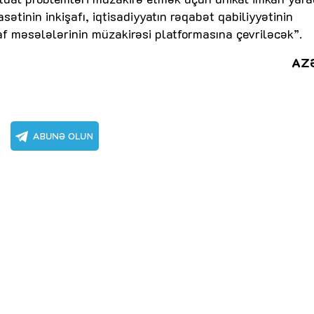
tinin inkişafı, iqtisadiyyatın rəqabət qabiliyyətinin
kişaf məsələlərinin müzakirəsi platformasına çevriləcək”.
AZ