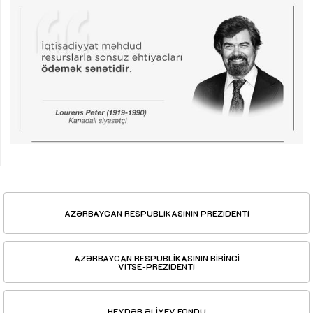
AZƏRBAYCAN RESPUBLİKASININ PREZİDENTİ
AZƏRBAYCAN RESPUBLİKASININ BİRİNCİ
VİTSE-PREZİDENTİ
HEYDƏR ƏLİYEV FONDU