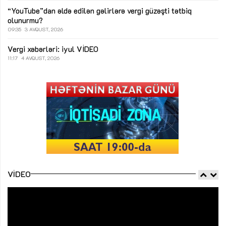
“YouTube”dan əldə edilən gəlirlərə vergi güzəşti tətbiq
olunurmu?
09:35
3 AVQUST, 2026
Vergi xəbərləri: iyul
VİDEO
11:17
4 AVQUST, 2026
VIDEO