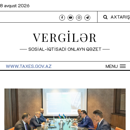
8 avqust 2026
AXTARIŞ
VERGİLƏR
SOSİAL-İQTİSADİ ONLAYN QƏZET
WWW.TAXES.GOV.AZ
MENU