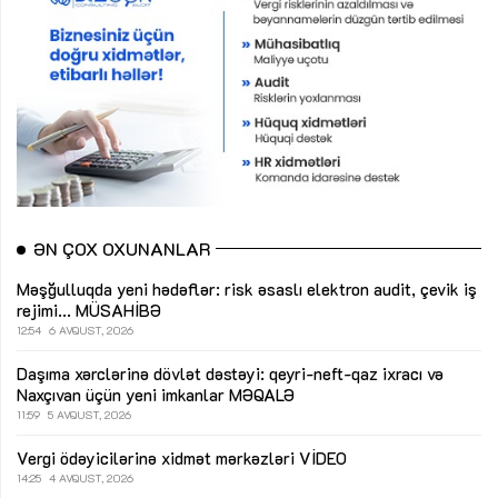
ƏN ÇOX OXUNANLAR
Məşğulluqda yeni hədəflər: risk əsaslı elektron audit, çevik iş
rejimi...
MÜSAHİBƏ
12:54
6 AVQUST, 2026
Daşıma xərclərinə dövlət dəstəyi: qeyri-neft-qaz ixracı və
Naxçıvan üçün yeni imkanlar
MƏQALƏ
11:59
5 AVQUST, 2026
Vergi ödəyicilərinə xidmət mərkəzləri
VİDEO
14:25
4 AVQUST, 2026