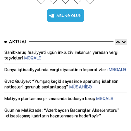
AKTUAL
Sahibkarlıq fəaliyyəti üçün inklüziv imkanlar yaradan vergi
“D
təşviqləri
MƏQALƏ
fə
lıq
Dünya iqtisadiyyatında vergi siyasətinin imperativləri
MƏQALƏ
Ni
mü
Əvəz Quliyev: “Yumşaq keçid sayəsində aparılmış islahatın
nəticələri qorunub saxlanılacaq”
MÜSAHİBƏ
Ay
ya
M
Maliyyə planlaması prizmasında büdcəyə baxış
MƏQALƏ
Az
Gülminə Məlikzadə: “Azərbaycan Bacarıqlar Akseleratoru”
ke
ixtisaslaşmış kadrların hazırlanmasını hədəfləyir”
Ay