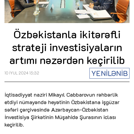
Özbəkistanla ikitərəfli
strateji investisiyaların
artımı nəzərdən keçirilib
YENİLƏNİB
10 İYUL 2024 15:32
İqtisadiyyat naziri Mikayıl Cabbarovun rəhbərlik
etdiyi nümayəndə heyətinin Özbəkistana işgüzar
səfəri çərçivəsində Azərbaycan-Özbəkistan
İnvestisiya Şirkətinin Müşahidə Şurasının iclası
keçirilib.