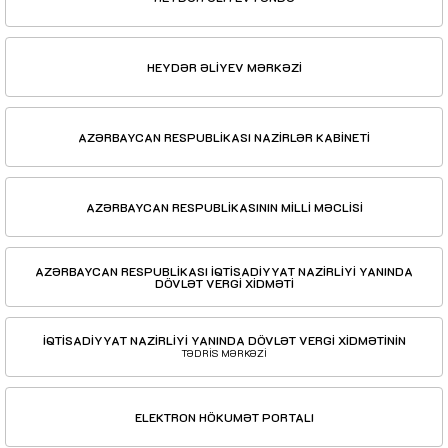
HEYDƏR ƏLİYEV MƏRKƏZİ
AZƏRBAYCAN RESPUBLİKASI NAZİRLƏR KABİNETİ
AZƏRBAYCAN RESPUBLİKASININ MİLLİ MƏCLİSİ
AZƏRBAYCAN RESPUBLİKASI İQTİSADİYYAT NAZİRLİYİ YANINDA
DÖVLƏT VERGİ XİDMƏTİ
İQTİSADİYYAT NAZİRLİYİ YANINDA DÖVLƏT VERGİ XİDMƏTİNİN
TƏDRİS MƏRKƏZİ
ELEKTRON HÖKUMƏT PORTALI