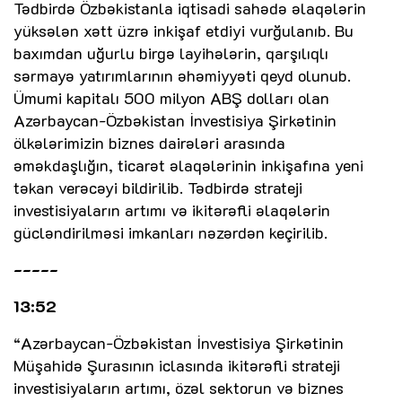
Tədbirdə Özbəkistanla iqtisadi sahədə əlaqələrin
yüksələn xətt üzrə inkişaf etdiyi vurğulanıb. Bu
baxımdan uğurlu birgə layihələrin, qarşılıqlı
sərmayə yatırımlarının əhəmiyyəti qeyd olunub.
Ümumi kapitalı 500 milyon ABŞ dolları olan
Azərbaycan-Özbəkistan İnvestisiya Şirkətinin
ölkələrimizin biznes dairələri arasında
əməkdaşlığın, ticarət əlaqələrinin inkişafına yeni
təkan verəcəyi bildirilib. Tədbirdə strateji
investisiyaların artımı və ikitərəfli əlaqələrin
gücləndirilməsi imkanları nəzərdən keçirilib.
-----
13:52
“Azərbaycan-Özbəkistan İnvestisiya Şirkətinin
Müşahidə Şurasının iclasında ikitərəfli strateji
investisiyaların artımı, özəl sektorun və biznes