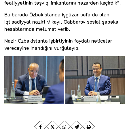
fəaliyyətinin təşviqi imkanlarını nəzərdən keçirdik”.
Bu barədə Özbəkistanda işgüzar səfərdə olan
iqtisadiyyat naziri Mikayıl Cabbarov sosial şəbəkə
hesablarında məlumat verib.
Nazir Özbəkistanla işbirliyinin faydalı nəticələr
verəcəyinə inandığını vurğulayıb.