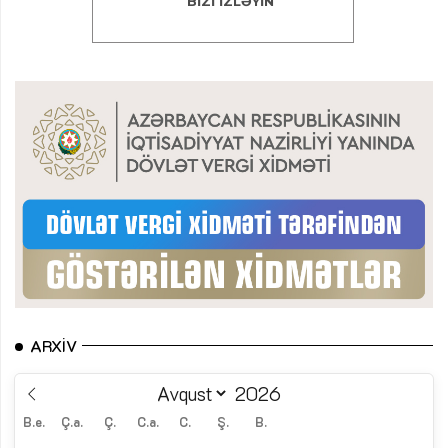
ARXIV
B.e.
Ç.a.
Ç.
C.a.
C.
Ş.
B.