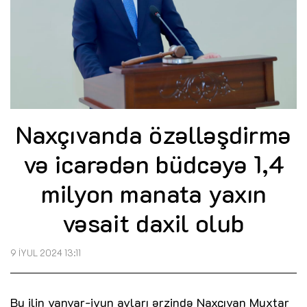
Naxçıvanda özəlləşdirmə
və icarədən büdcəyə 1,4
milyon manata yaxın
vəsait daxil olub
9 İYUL 2024 13:11
Bu ilin yanvar-iyun ayları ərzində Naxçıvan Muxtar