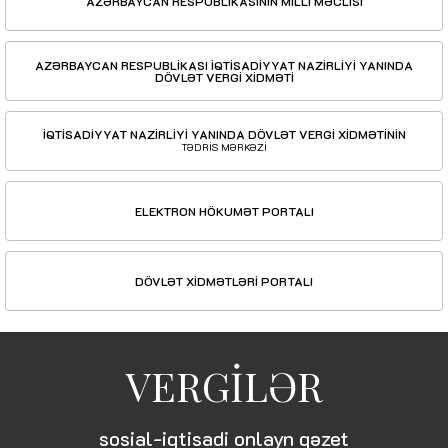
AZƏRBAYCAN RESPUBLİKASININ MİLLİ MƏCLİSİ
AZƏRBAYCAN RESPUBLİKASI İQTİSADİYYAT NAZİRLİYİ YANINDA
DÖVLƏT VERGİ XİDMƏTİ
İQTİSADİYYAT NAZİRLİYİ YANINDA DÖVLƏT VERGİ XİDMƏTİNİN
TƏDRİS MƏRKƏZİ
ELEKTRON HÖKUMƏT PORTALI
DÖVLƏT XİDMƏTLƏRİ PORTALI
VERGİLƏR
sosial-iqtisadi onlayn qəzet