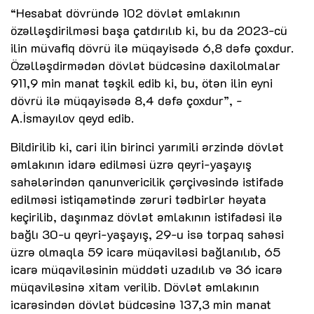
“Hesabat dövründə 102 dövlət əmlakının
özəlləşdirilməsi başa çatdırılıb ki, bu da 2023-cü
ilin müvafiq dövrü ilə müqayisədə 6,8 dəfə çoxdur.
Özəlləşdirmədən dövlət büdcəsinə daxilolmalar
911,9 min manat təşkil edib ki, bu, ötən ilin eyni
dövrü ilə müqayisədə 8,4 dəfə çoxdur”, -
A.İsmayılov qeyd edib.
Bildirilib ki, cari ilin birinci yarımili ərzində dövlət
əmlakının idarə edilməsi üzrə qeyri-yaşayış
sahələrindən qanunvericilik çərçivəsində istifadə
edilməsi istiqamətində zəruri tədbirlər həyata
keçirilib, daşınmaz dövlət əmlakının istifadəsi ilə
bağlı 30-u qeyri-yaşayış, 29-u isə torpaq sahəsi
üzrə olmaqla 59 icarə müqaviləsi bağlanılıb, 65
icarə müqaviləsinin müddəti uzadılıb və 36 icarə
müqaviləsinə xitam verilib. Dövlət əmlakının
icarəsindən dövlət büdcəsinə 137,3 min manat