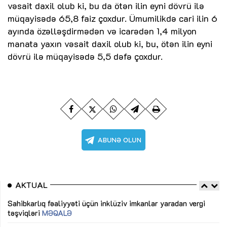
vəsait daxil olub ki, bu da ötən ilin eyni dövrü ilə
müqayisədə 65,8 faiz çoxdur. Ümumilikdə cari ilin 6
ayında özəlləşdirmədən və icarədən 1,4 milyon
manata yaxın vəsait daxil olub ki, bu, ötən ilin eyni
dövrü ilə müqayisədə 5,5 dəfə çoxdur.
AKTUAL
Sahibkarlıq fəaliyyəti üçün inklüziv imkanlar yaradan vergi
“D
təşviqləri
MƏQALƏ
fə