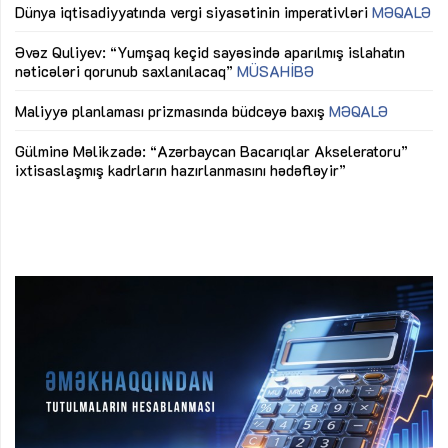
lıq
Dünya iqtisadiyyatında vergi siyasətinin imperativləri
MƏQALƏ
Ni
mü
Əvəz Quliyev: “Yumşaq keçid sayəsində aparılmış islahatın
nəticələri qorunub saxlanılacaq”
MÜSAHİBƏ
Ay
ya
M
Maliyyə planlaması prizmasında büdcəyə baxış
MƏQALƏ
Az
Gülminə Məlikzadə: “Azərbaycan Bacarıqlar Akseleratoru”
ke
ixtisaslaşmış kadrların hazırlanmasını hədəfləyir”
Ay
su