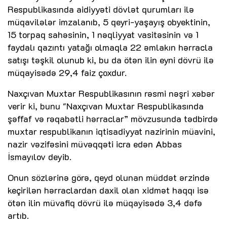
Respublikasında aidiyyəti dövlət qurumları ilə
müqavilələr imzalanıb, 5 qeyri-yaşayış obyektinin,
15 torpaq sahəsinin, 1 nəqliyyat vasitəsinin və 1
faydalı qazıntı yatağı olmaqla 22 əmlakın hərracla
satışı təşkil olunub ki, bu da ötən ilin eyni dövrü ilə
müqayisədə 29,4 faiz çoxdur.
Naxçıvan Muxtar Respublikasının rəsmi nəşri xəbər
verir ki, bunu "Naxçıvan Muxtar Respublikasında
şəffaf və rəqabətli hərraclar” mövzusunda tədbirdə
muxtar respublikanın iqtisadiyyat nazirinin müavini,
nazir vəzifəsini müvəqqəti icra edən Abbas
İsmayılov deyib.
Onun sözlərinə görə, qeyd olunan müddət ərzində
keçirilən hərraclardan daxil olan xidmət haqqı isə
ötən ilin müvafiq dövrü ilə müqayisədə 3,4 dəfə
artıb.