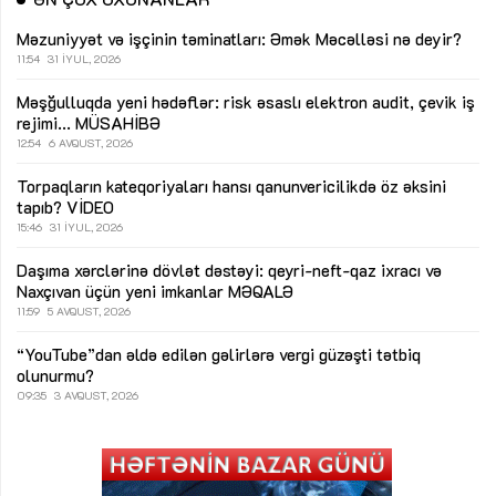
Məzuniyyət və işçinin təminatları: Əmək Məcəlləsi nə deyir?
11:54
31 İYUL, 2026
Məşğulluqda yeni hədəflər: risk əsaslı elektron audit, çevik iş
rejimi...
MÜSAHİBƏ
12:54
6 AVQUST, 2026
Torpaqların kateqoriyaları hansı qanunvericilikdə öz əksini
tapıb?
VİDEO
15:46
31 İYUL, 2026
Daşıma xərclərinə dövlət dəstəyi: qeyri-neft-qaz ixracı və
Naxçıvan üçün yeni imkanlar
MƏQALƏ
11:59
5 AVQUST, 2026
“YouTube”dan əldə edilən gəlirlərə vergi güzəşti tətbiq
olunurmu?
09:35
3 AVQUST, 2026