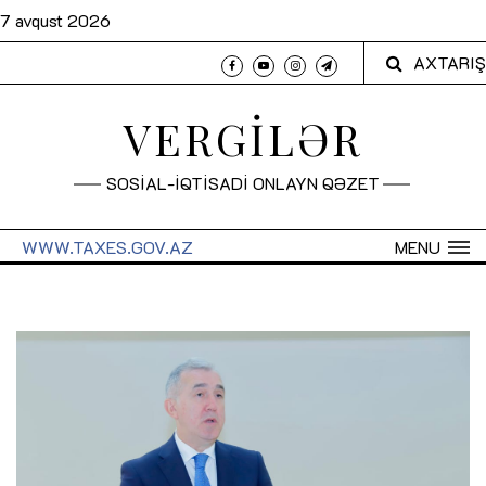
7 avqust 2026
AXTARIŞ
VERGİLƏR
SOSİAL-İQTİSADİ ONLAYN QƏZET
WWW.TAXES.GOV.AZ
MENU