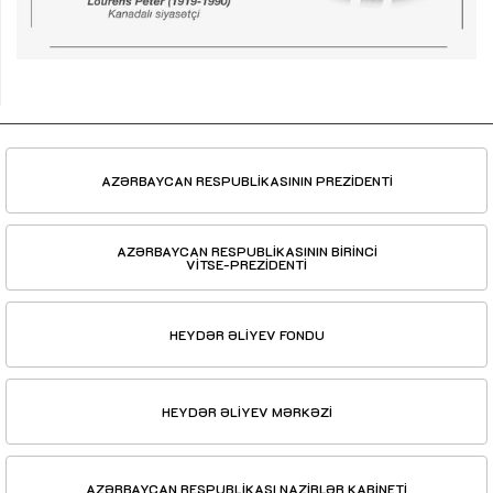
AZƏRBAYCAN RESPUBLİKASININ PREZİDENTİ
AZƏRBAYCAN RESPUBLİKASININ BİRİNCİ
VİTSE-PREZİDENTİ
HEYDƏR ƏLİYEV FONDU
HEYDƏR ƏLİYEV MƏRKƏZİ
AZƏRBAYCAN RESPUBLİKASI NAZİRLƏR KABİNETİ