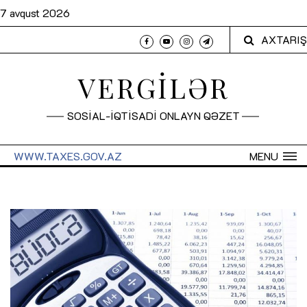
7 avqust 2026
AXTARIŞ
VERGİLƏR
SOSİAL-İQTİSADİ ONLAYN QƏZET
WWW.TAXES.GOV.AZ
MENU