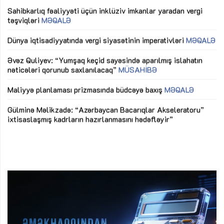
Sahibkarlıq fəaliyyəti üçün inklüziv imkanlar yaradan vergi
“D
təşviqləri
MƏQALƏ
fə
lıq
Dünya iqtisadiyyatında vergi siyasətinin imperativləri
MƏQALƏ
Ni
mü
Əvəz Quliyev: “Yumşaq keçid sayəsində aparılmış islahatın
nəticələri qorunub saxlanılacaq”
MÜSAHİBƏ
Ay
ya
M
Maliyyə planlaması prizmasında büdcəyə baxış
MƏQALƏ
Az
Gülminə Məlikzadə: “Azərbaycan Bacarıqlar Akseleratoru”
ke
ixtisaslaşmış kadrların hazırlanmasını hədəfləyir”
Ay
su