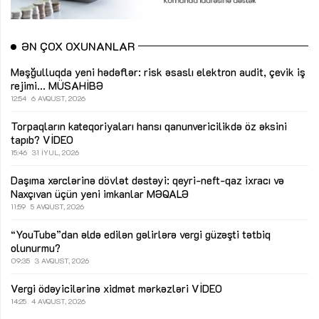
ƏN ÇOX OXUNANLAR
Məşğulluqda yeni hədəflər: risk əsaslı elektron audit, çevik iş
rejimi...
MÜSAHİBƏ
12:54
6 AVQUST, 2026
Torpaqların kateqoriyaları hansı qanunvericilikdə öz əksini
tapıb?
VİDEO
15:46
31 İYUL, 2026
Daşıma xərclərinə dövlət dəstəyi: qeyri-neft-qaz ixracı və
Naxçıvan üçün yeni imkanlar
MƏQALƏ
11:59
5 AVQUST, 2026
“YouTube”dan əldə edilən gəlirlərə vergi güzəşti tətbiq
olunurmu?
09:35
3 AVQUST, 2026
Vergi ödəyicilərinə xidmət mərkəzləri
VİDEO
14:25
4 AVQUST, 2026