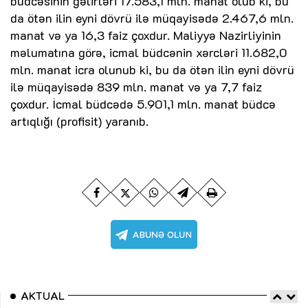
büdcəsinin gəlirləri 17.583,1 mln. manat olub ki, bu
da ötən ilin eyni dövrü ilə müqayisədə 2.467,6 mln.
manat və ya 16,3 faiz çoxdur. Maliyyə Nazirliyinin
məlumatına görə, icmal büdcənin xərcləri 11.682,0
mln. manat icra olunub ki, bu da ötən ilin eyni dövrü
ilə müqayisədə 839 mln. manat və ya 7,7 faiz
çoxdur. İcmal büdcədə 5.901,1 mln. manat büdcə
artıqlığı (profisit) yaranıb.
AKTUAL