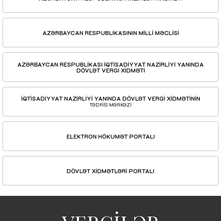
AZƏRBAYCAN RESPUBLİKASININ MİLLİ MƏCLİSİ
AZƏRBAYCAN RESPUBLİKASI İQTİSADİYYAT NAZİRLİYİ YANINDA
DÖVLƏT VERGİ XİDMƏTİ
İQTİSADİYYAT NAZİRLİYİ YANINDA DÖVLƏT VERGİ XİDMƏTİNİN
TƏDRİS MƏRKƏZİ
ELEKTRON HÖKUMƏT PORTALI
DÖVLƏT XİDMƏTLƏRİ PORTALI