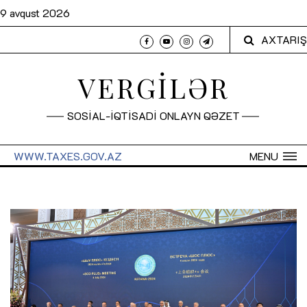
9 avqust 2026
AXTARIŞ
VERGİLƏR
SOSİAL-İQTİSADİ ONLAYN QƏZET
WWW.TAXES.GOV.AZ
MENU