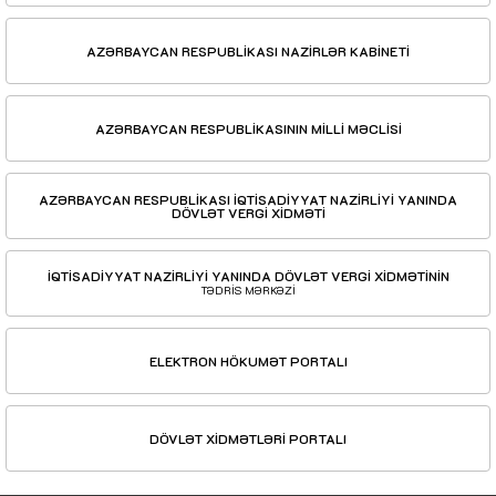
AZƏRBAYCAN RESPUBLİKASI NAZİRLƏR KABİNETİ
AZƏRBAYCAN RESPUBLİKASININ MİLLİ MƏCLİSİ
AZƏRBAYCAN RESPUBLİKASI İQTİSADİYYAT NAZİRLİYİ YANINDA
DÖVLƏT VERGİ XİDMƏTİ
İQTİSADİYYAT NAZİRLİYİ YANINDA DÖVLƏT VERGİ XİDMƏTİNİN
TƏDRİS MƏRKƏZİ
ELEKTRON HÖKUMƏT PORTALI
DÖVLƏT XİDMƏTLƏRİ PORTALI