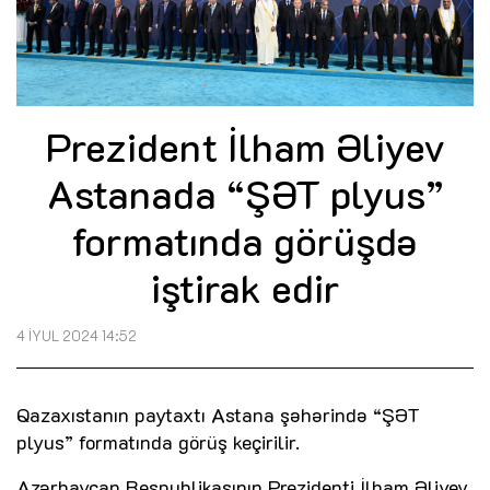
Prezident İlham Əliyev
Astanada “ŞƏT plyus”
formatında görüşdə
iştirak edir
4 İYUL 2024 14:52
Qazaxıstanın paytaxtı Astana şəhərində “ŞƏT
plyus” formatında görüş keçirilir.
Azərbaycan Respublikasının Prezidenti İlham Əliyev