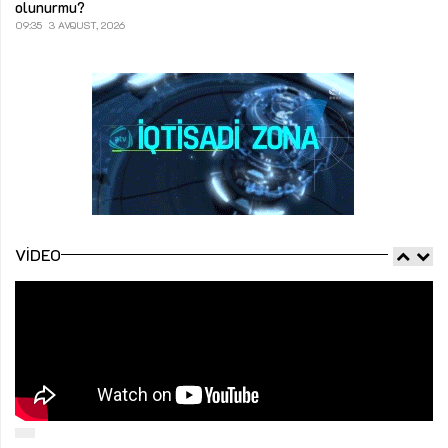
olunurmu?
09:35
3 AVQUST, 2026
VIDEO