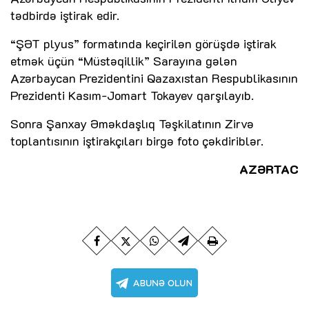
tədbirdə iştirak edir.
“ŞƏT plyus” formatında keçirilən görüşdə iştirak
etmək üçün “Müstəqillik” Sarayına gələn
Azərbaycan Prezidentini Qazaxıstan Respublikasının
Prezidenti Kasım-Jomart Tokayev qarşılayıb.
Sonra Şanxay Əməkdaşlıq Təşkilatının Zirvə
toplantısının iştirakçıları birgə foto çəkdiriblər.
AZƏRTAC