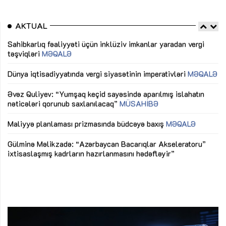
AKTUAL
Sahibkarlıq fəaliyyəti üçün inklüziv imkanlar yaradan vergi
“D
təşviqləri
MƏQALƏ
fə
lıq
Dünya iqtisadiyyatında vergi siyasətinin imperativləri
MƏQALƏ
Ni
mü
Əvəz Quliyev: “Yumşaq keçid sayəsində aparılmış islahatın
nəticələri qorunub saxlanılacaq”
MÜSAHİBƏ
Ay
ya
M
Maliyyə planlaması prizmasında büdcəyə baxış
MƏQALƏ
Az
Gülminə Məlikzadə: “Azərbaycan Bacarıqlar Akseleratoru”
ke
ixtisaslaşmış kadrların hazırlanmasını hədəfləyir”
Ay
su