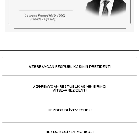
AZƏRBAYCAN RESPUBLİKASININ PREZİDENTİ
AZƏRBAYCAN RESPUBLİKASININ BİRİNCİ
VİTSE-PREZİDENTİ
HEYDƏR ƏLİYEV FONDU
HEYDƏR ƏLİYEV MƏRKƏZİ