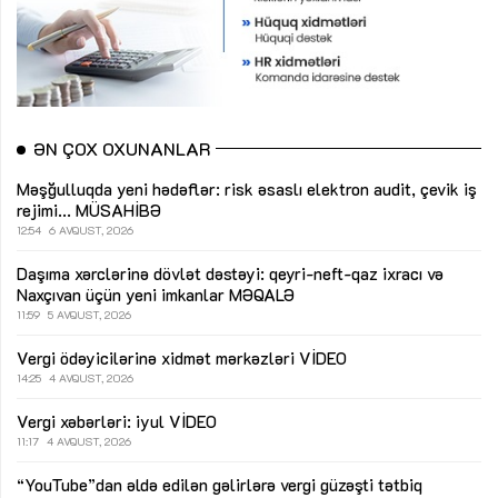
ƏN ÇOX OXUNANLAR
Məşğulluqda yeni hədəflər: risk əsaslı elektron audit, çevik iş
rejimi...
MÜSAHİBƏ
12:54
6 AVQUST, 2026
Daşıma xərclərinə dövlət dəstəyi: qeyri-neft-qaz ixracı və
Naxçıvan üçün yeni imkanlar
MƏQALƏ
11:59
5 AVQUST, 2026
Vergi ödəyicilərinə xidmət mərkəzləri
VİDEO
14:25
4 AVQUST, 2026
Vergi xəbərləri: iyul
VİDEO
11:17
4 AVQUST, 2026
“YouTube”dan əldə edilən gəlirlərə vergi güzəşti tətbiq