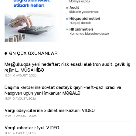
ƏN ÇOX OXUNANLAR
Məşğulluqda yeni hədəflər: risk əsaslı elektron audit, çevik iş
rejimi...
MÜSAHİBƏ
12:54
6 AVQUST, 2026
Daşıma xərclərinə dövlət dəstəyi: qeyri-neft-qaz ixracı və
Naxçıvan üçün yeni imkanlar
MƏQALƏ
11:59
5 AVQUST, 2026
Vergi ödəyicilərinə xidmət mərkəzləri
VİDEO
14:25
4 AVQUST, 2026
Vergi xəbərləri: iyul
VİDEO
11:17
4 AVQUST, 2026