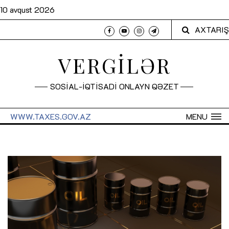
10 avqust 2026
AXTARIŞ
VERGİLƏR
SOSİAL-İQTİSADİ ONLAYN QƏZET
WWW.TAXES.GOV.AZ
MENU