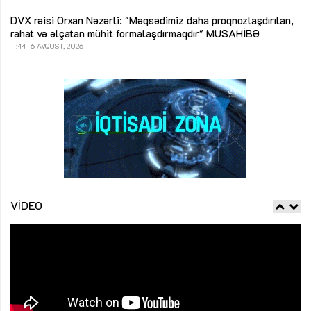
DVX rəisi Orxan Nəzərli: "Məqsədimiz daha proqnozlaşdırılan,
rahat və əlçatan mühit formalaşdırmaqdır"
MÜSAHİBƏ
11:44
6 AVQUST, 2026
VIDEO