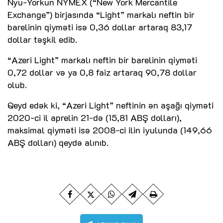
Nyu-Yorkun NYMEX (“New York Mercantile
Exchange”) birjasında “Light” markalı neftin bir
barelinin qiyməti isə 0,36 dollar artaraq 83,17
dollar təşkil edib.
“Azeri Light” markalı neftin bir barelinin qiyməti
0,72 dollar və ya 0,8 faiz artaraq 90,78 dollar
olub.
Qeyd edək ki, “Azeri Light” neftinin ən aşağı qiyməti
2020-ci il aprelin 21-də (15,81 ABŞ dolları),
maksimal qiyməti isə 2008-ci ilin iyulunda (149,66
ABŞ dolları) qeydə alınıb.