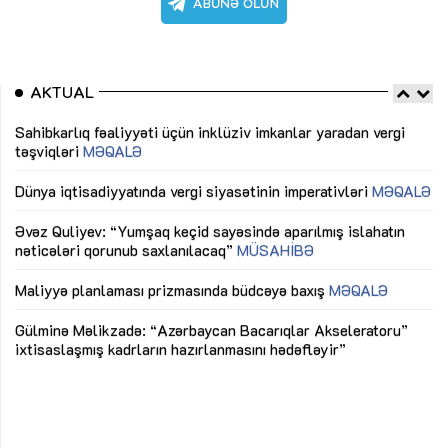
AKTUAL
Sahibkarlıq fəaliyyəti üçün inklüziv imkanlar yaradan vergi
“D
təşviqləri
MƏQALƏ
fə
lıq
Dünya iqtisadiyyatında vergi siyasətinin imperativləri
MƏQALƏ
Ni
mü
Əvəz Quliyev: “Yumşaq keçid sayəsində aparılmış islahatın
nəticələri qorunub saxlanılacaq”
MÜSAHİBƏ
Ay
ya
M
Maliyyə planlaması prizmasında büdcəyə baxış
MƏQALƏ
Az
Gülminə Məlikzadə: “Azərbaycan Bacarıqlar Akseleratoru”
ke
ixtisaslaşmış kadrların hazırlanmasını hədəfləyir”
Ay
su