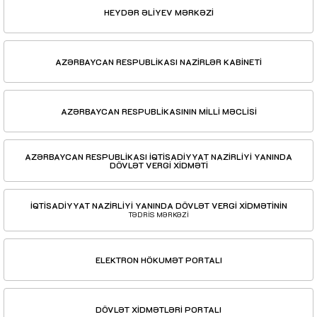
HEYDƏR ƏLİYEV MƏRKƏZİ
AZƏRBAYCAN RESPUBLİKASI NAZİRLƏR KABİNETİ
AZƏRBAYCAN RESPUBLİKASININ MİLLİ MƏCLİSİ
AZƏRBAYCAN RESPUBLİKASI İQTİSADİYYAT NAZİRLİYİ YANINDA
DÖVLƏT VERGİ XİDMƏTİ
İQTİSADİYYAT NAZİRLİYİ YANINDA DÖVLƏT VERGİ XİDMƏTİNİN
TƏDRİS MƏRKƏZİ
ELEKTRON HÖKUMƏT PORTALI
DÖVLƏT XİDMƏTLƏRİ PORTALI