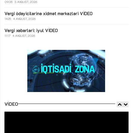
09:35
3 AVQUST, 2026
Vergi ödəyicilərinə xidmət mərkəzləri
VİDEO
14:25
4 AVQUST, 2026
Vergi xəbərləri: iyul
VİDEO
11:17
4 AVQUST, 2026
VIDEO