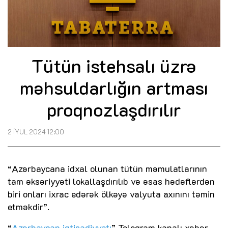
Tütün istehsalı üzrə
məhsuldarlığın artması
proqnozlaşdırılır
2 İYUL 2024 12:00
“Azərbaycana idxal olunan tütün məmulatlarının
tam əksəriyyəti lokallaşdırılıb və əsas hədəflərdən
biri onları ixrac edərək ölkəyə valyuta axınını təmin
etməkdir”.
“
Azərbaycan iqtisadiyyatı
” Teleqram kanalı xəbər