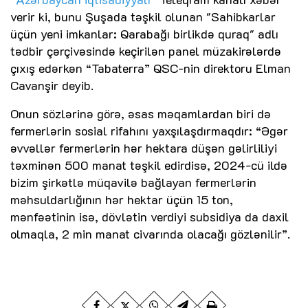
verir ki, bunu Şuşada təşkil olunan "Sahibkarlar
üçün yeni imkanlar: Qarabağı birlikdə quraq" adlı
tədbir çərçivəsində keçirilən panel müzakirələrdə
çıxış edərkən “Tabaterra” QSC-nin direktoru Elman
Cavanşir deyib.
Onun sözlərinə görə, əsas məqamlardan biri də
fermerlərin sosial rifahını yaxşılaşdırmaqdır: “Əgər
əvvəllər fermerlərin hər hektara düşən gəlirliliyi
təxminən 500 manat təşkil edirdisə, 2024-cü ildə
bizim şirkətlə müqavilə bağlayan fermerlərin
məhsuldarlığının hər hektar üçün 15 ton,
mənfəətinin isə, dövlətin verdiyi subsidiya da daxil
olmaqla, 2 min manat civarında olacağı gözlənilir”.