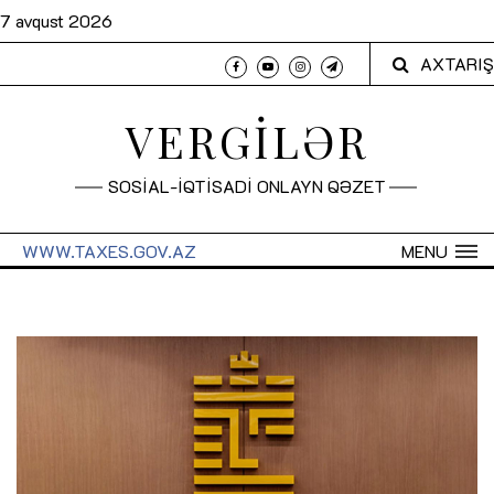
7 avqust 2026
AXTARIŞ
VERGİLƏR
SOSİAL-İQTİSADİ ONLAYN QƏZET
WWW.TAXES.GOV.AZ
MENU