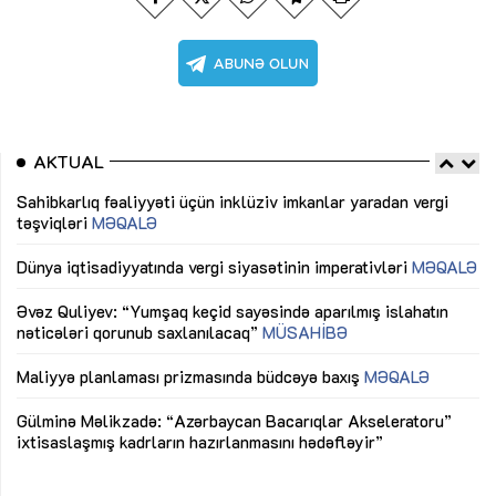
AKTUAL
Sahibkarlıq fəaliyyəti üçün inklüziv imkanlar yaradan vergi
“D
təşviqləri
MƏQALƏ
fə
lıq
Dünya iqtisadiyyatında vergi siyasətinin imperativləri
MƏQALƏ
Ni
mü
Əvəz Quliyev: “Yumşaq keçid sayəsində aparılmış islahatın
nəticələri qorunub saxlanılacaq”
MÜSAHİBƏ
Ay
ya
M
Maliyyə planlaması prizmasında büdcəyə baxış
MƏQALƏ
Az
Gülminə Məlikzadə: “Azərbaycan Bacarıqlar Akseleratoru”
ke
ixtisaslaşmış kadrların hazırlanmasını hədəfləyir”
Ay