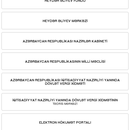
HEYDƏR ƏLİYEV FONDU
HEYDƏR ƏLİYEV MƏRKƏZİ
AZƏRBAYCAN RESPUBLİKASI NAZİRLƏR KABİNETİ
AZƏRBAYCAN RESPUBLİKASININ MİLLİ MƏCLİSİ
AZƏRBAYCAN RESPUBLİKASI İQTİSADİYYAT NAZİRLİYİ YANINDA
DÖVLƏT VERGİ XİDMƏTİ
İQTİSADİYYAT NAZİRLİYİ YANINDA DÖVLƏT VERGİ XİDMƏTİNİN
TƏDRİS MƏRKƏZİ
ELEKTRON HÖKUMƏT PORTALI