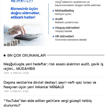
ƏN ÇOX OXUNANLAR
Məşğulluqda yeni hədəflər: risk əsaslı elektron audit, çevik iş
rejimi...
MÜSAHİBƏ
12:54
6 AVQUST, 2026
Daşıma xərclərinə dövlət dəstəyi: qeyri-neft-qaz ixracı və
Naxçıvan üçün yeni imkanlar
MƏQALƏ
11:59
5 AVQUST, 2026
“YouTube”dan əldə edilən gəlirlərə vergi güzəşti tətbiq
olunurmu?