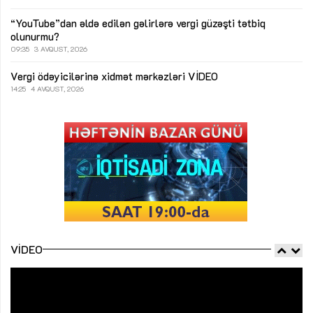
“YouTube”dan əldə edilən gəlirlərə vergi güzəşti tətbiq
olunurmu?
09:35
3 AVQUST, 2026
Vergi ödəyicilərinə xidmət mərkəzləri
VİDEO
14:25
4 AVQUST, 2026
VIDEO