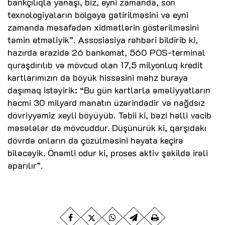
bankçılıqla yanaşı, biz, eyni zamanda, son
texnologiyaların bölgəyə gətirilməsini və eyni
zamanda məsafədən xidmətlərin göstərilməsini
təmin etməliyik”. Assosiasiya rəhbəri bildirib ki,
hazırda ərazidə 26 bankomat, 560 POS-terminal
quraşdırılıb və mövcud olan 17,5 milyonluq kredit
kartlarımızın da böyük hissəsini məhz buraya
daşımaq istəyirik: “Bu gün kartlarla əməliyyatların
həcmi 30 milyard manatın üzərindədir və nağdsız
dövriyyəmiz xeyli böyüyüb. Təbii ki, bəzi həlli vacib
məsələlər də mövcuddur. Düşünürük ki, qarşıdakı
dövrdə onların da çözülməsini həyata keçirə
biləcəyik. Önəmli odur ki, proses aktiv şəkildə irəli
aparılır”.