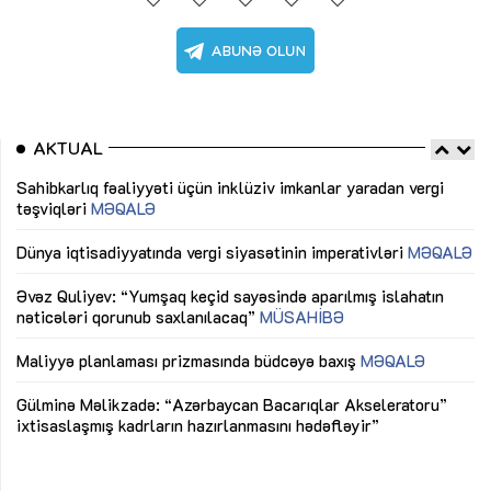
AKTUAL
Sahibkarlıq fəaliyyəti üçün inklüziv imkanlar yaradan vergi
“D
təşviqləri
MƏQALƏ
fə
lıq
Dünya iqtisadiyyatında vergi siyasətinin imperativləri
MƏQALƏ
Ni
mü
Əvəz Quliyev: “Yumşaq keçid sayəsində aparılmış islahatın
nəticələri qorunub saxlanılacaq”
MÜSAHİBƏ
Ay
ya
M
Maliyyə planlaması prizmasında büdcəyə baxış
MƏQALƏ
Az
Gülminə Məlikzadə: “Azərbaycan Bacarıqlar Akseleratoru”
ke
ixtisaslaşmış kadrların hazırlanmasını hədəfləyir”
Ay
su