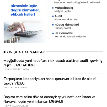
ƏN ÇOX OXUNANLAR
Məşğulluqda yeni hədəflər: risk əsaslı elektron audit, çevik iş
rejimi...
MÜSAHİBƏ
12:54
6 AVQUST, 2026
Torpaqların kateqoriyaları hansı qanunvericilikdə öz əksini
tapıb?
VİDEO
15:46
31 İYUL, 2026
Daşıma xərclərinə dövlət dəstəyi: qeyri-neft-qaz ixracı və
Naxçıvan üçün yeni imkanlar
MƏQALƏ
11:59
5 AVQUST, 2026