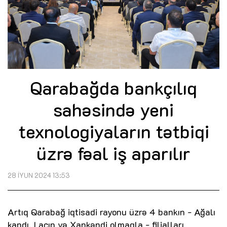
Qarabağda bankçılıq
sahəsində yeni
texnologiyaların tətbiqi
üzrə fəal iş aparılır
28 İYUN 2024 13:53
Artıq Qarabağ iqtisadi rayonu üzrə 4 bankın - Ağalı
kandı, Laçın və Xankəndi olmaqla - filialları