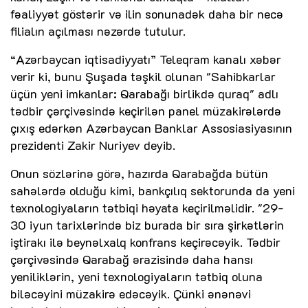
fəaliyyət göstərir və ilin sonunadək daha bir necə
filialın açılması nəzərdə tutulur.
“Azərbaycan iqtisadiyyatı” Teleqram kanalı xəbər
verir ki, bunu Şuşada təşkil olunan "Sahibkarlar
üçün yeni imkanlar: Qarabağı birlikdə quraq" adlı
tədbir çərçivəsində keçirilən panel müzakirələrdə
çıxış edərkən Azərbaycan Banklar Assosiasiyasının
prezidenti Zakir Nuriyev deyib.
Onun sözlərinə görə, hazırda Qarabağda bütün
sahələrdə olduğu kimi, bankçılıq sektorunda da yeni
texnologiyaların tətbiqi həyata keçirilməlidir. "29-
30 iyun tarixlərində biz burada bir sıra şirkətlərin
iştirakı ilə beynəlxalq konfrans keçirəcəyik. Tədbir
çərçivəsində Qarabağ ərazisində daha hansı
yeniliklərin, yeni texnologiyaların tətbiq oluna
biləcəyini müzakirə edəcəyik. Çünki ənənəvi