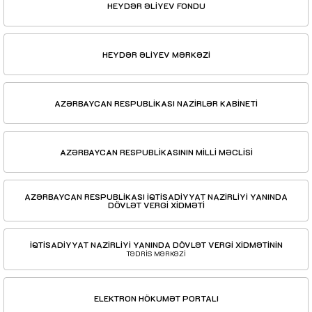
HEYDƏR ƏLİYEV FONDU
HEYDƏR ƏLİYEV MƏRKƏZİ
AZƏRBAYCAN RESPUBLİKASI NAZİRLƏR KABİNETİ
AZƏRBAYCAN RESPUBLİKASININ MİLLİ MƏCLİSİ
AZƏRBAYCAN RESPUBLİKASI İQTİSADİYYAT NAZİRLİYİ YANINDA
DÖVLƏT VERGİ XİDMƏTİ
İQTİSADİYYAT NAZİRLİYİ YANINDA DÖVLƏT VERGİ XİDMƏTİNİN
TƏDRİS MƏRKƏZİ
ELEKTRON HÖKUMƏT PORTALI