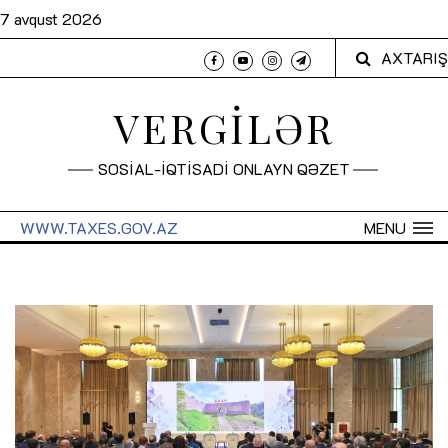
7 avqust 2026
AXTARIŞ
VERGİLƏR
SOSİAL-İQTİSADİ ONLAYN QƏZET
WWW.TAXES.GOV.AZ
MENU