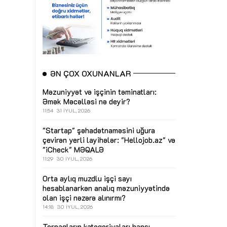
ƏN ÇOX OXUNANLAR
Məzuniyyət və işçinin təminatları:
Əmək Məcəlləsi nə deyir?
11:54
31 İYUL, 2026
"Startap" şəhadətnaməsini uğura
çevirən yerli layihələr: "Hellojob.az" və
"iCheck"
MƏQALƏ
11:29
30 İYUL, 2026
Orta aylıq muzdlu işçi sayı
hesablanarkən analıq məzuniyyətində
olan işçi nəzərə alınırmı?
14:18
30 İYUL, 2026
Torpaqların kateqoriyaları hansı