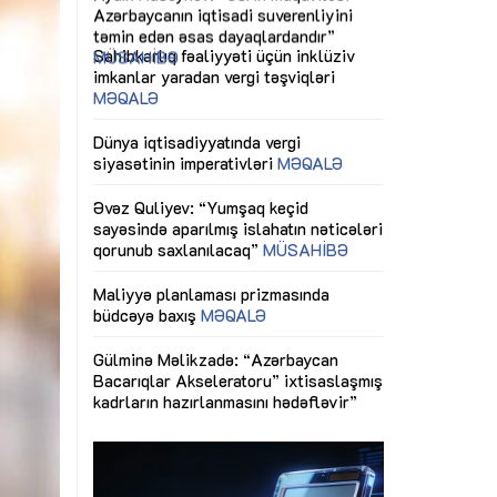
ericiliyinə
Dünya iqtisadiyyatında vergi
Nicat İmanov: "
ühitinin
siyasətinin imperativləri
MƏQALƏ
dəyişikliklər s
edir"
yaxşılaşdırılma
MÜSAHİBƏ
Əvəz Quliyev: “Yumşaq keçid
sayəsində aparılmış islahatın nəticələri
miz daha
qorunub saxlanılacaq”
MÜSAHİBƏ
Aytən Kərimov
, çevik və
inklüziv iş müh
dırmaqdır”
öyrənən komand
Maliyyə planlaması prizmasında
MÜSAHİBƏ
büdcəyə baxış
MƏQALƏ
tərəfdaşlığı
Azərbaycanda d
Gülminə Məlikzadə: “Azərbaycan
n ilk pilot
çərçivəsində hə
Bacarıqlar Akseleratoru” ixtisaslaşmış
layihə
VİDEO
kadrların hazırlanmasını hədəfləyir”
qaviləsi”
Aydın Hüseynov
renliyini
Azərbaycanın iq
andır”
təmin edən əsa
MÜSAHİBƏ