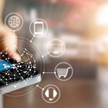
Dünya iqtisadiyyatında vergi
Nicat İmanov: "Vergi qanunv
siyasətinin imperativləri
MƏQALƏ
dəyişikliklər sahibkarlıq m
yaxşılaşdırılmasına xidmət 
MÜSAHİBƏ
Əvəz Quliyev: “Yumşaq keçid
sayəsində aparılmış islahatın nəticələri
qorunub saxlanılacaq”
MÜSAHİBƏ
Aytən Kərimova: “Məqsədi
inklüziv iş mühiti yaratmaq
öyrənən komanda formalaş
Maliyyə planlaması prizmasında
MÜSAHİBƏ
büdcəyə baxış
MƏQALƏ
Azərbaycanda dövlət-özəl 
Gülminə Məlikzadə: “Azərbaycan
çərçivəsində həyata keçirilə
Bacarıqlar Akseleratoru” ixtisaslaşmış
layihə
VİDEO
kadrların hazırlanmasını hədəfləyir”
Aydın Hüseynov: “Əsrin mü
Azərbaycanın iqtisadi suve
təmin edən əsas dayaqlard
MÜSAHİBƏ