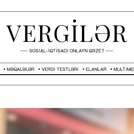
VERGİLƏR
SOSİAL-İQTİSADİ ONLAYN QƏZET
MƏQALƏLƏR
VERGI TESTLƏRI
ELANLAR
MULTIME
GBP
2,2882
RUB
2,1023
Sahibkarlıq fəaliyyəti üçün inklüziv
“Düzgün kommunikasiyanın
imkanlar yaradan vergi təşviqləri
real iş və sistemli fəaliyyə
MƏQALƏ
MÜSAHİBƏ