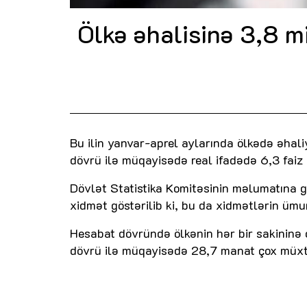
Ölkə əhalisinə 3,8 m
Bu ilin yanvar-aprel aylarında ölkədə əhali
dövrü ilə müqayisədə real ifadədə 6,3 faiz
Dövlət Statistika Komitəsinin məlumatına g
xidmət göstərilib ki, bu da xidmətlərin ümum
Hesabat dövründə ölkənin hər bir sakininə
dövrü ilə müqayisədə 28,7 manat çox müxtəl