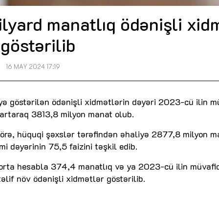
ilyard manatlıq ödənişli xid
göstərilib
16 MAY 2024 17:19
yə göstərilən ödənişli xidmətlərin dəyəri 2023-cü ilin m
 artaraq 3813,8 milyon manat olub.
örə, hüquqi şəxslər tərəfindən əhaliyə 2877,8 milyon m
i dəyərinin 75,5 faizini təşkil edib.
 orta hesabla 374,4 manatlıq və ya 2023-cü ilin müvafi
if növ ödənişli xidmətlər göstərilib.