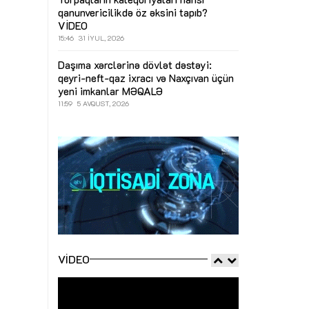
qanunvericilikdə öz əksini tapıb?
VİDEO
15:46
31 İYUL, 2026
Daşıma xərclərinə dövlət dəstəyi:
qeyri-neft-qaz ixracı və Naxçıvan üçün
yeni imkanlar
MƏQALƏ
11:59
5 AVQUST, 2026
VIDEO