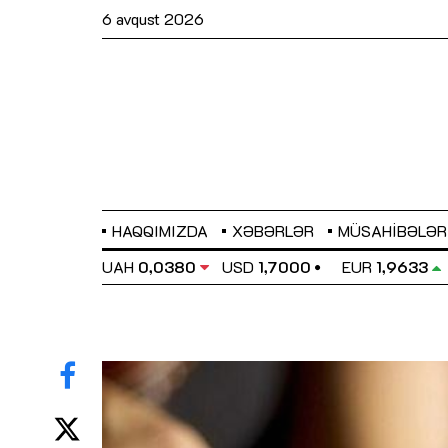
6 avqust 2026
HAQQIMIZDA
XƏBƏRLƏR
MÜSAHIBƏLƏR
EL
0,6486
UAH
0,0380
USD
1,7000
EUR
1,9633