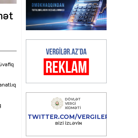
mət
üvafiq
anatlıq
q