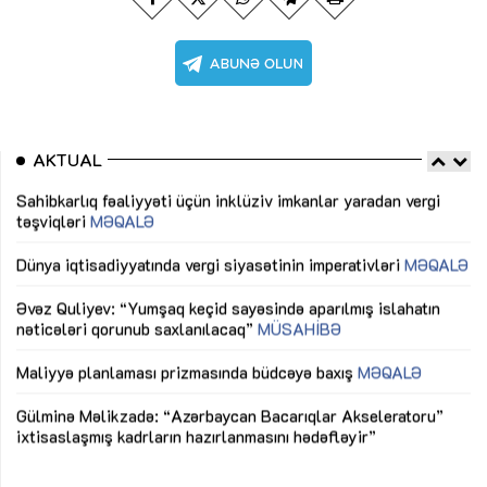
AKTUAL
Sahibkarlıq fəaliyyəti üçün inklüziv imkanlar yaradan vergi
“D
təşviqləri
MƏQALƏ
fə
lıq
Dünya iqtisadiyyatında vergi siyasətinin imperativləri
MƏQALƏ
Ni
mü
Əvəz Quliyev: “Yumşaq keçid sayəsində aparılmış islahatın
nəticələri qorunub saxlanılacaq”
MÜSAHİBƏ
Ay
ya
M
Maliyyə planlaması prizmasında büdcəyə baxış
MƏQALƏ
Az
Gülminə Məlikzadə: “Azərbaycan Bacarıqlar Akseleratoru”
ke
ixtisaslaşmış kadrların hazırlanmasını hədəfləyir”
Ay