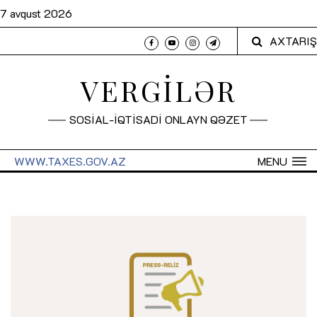
7 avqust 2026
AXTARIŞ
VERGİLƏR
SOSİAL-İQTİSADİ ONLAYN QƏZET
WWW.TAXES.GOV.AZ
MENU