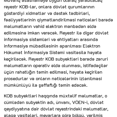
Müvafiq əsasnaməyə uyğun olaraq yaradılacaq
reyestr KOB-lar, onlara dövlət qurumlarının
göstərdiyi xidmətlər və dəstək tədbirləri,
fəaliyyətlərinin qiymətləndirilməsi nəticələri barədə
məlumatların vahid elektron mənbədən əldə
edilməsinə imkan verəcək. Reyestr ilə digər dövlət
informasiya sistemləri və ehtiyatları arasında
informasiya mübadiləsinin aparılması Elektron
Hökumət İnformasiya Sistemi vasitəsilə həyata
keçiriləcək. Reyestr KOB subyektləri barədə zəruri
məlumatların operativ əldə olunması, istifadəçilər
üçün rahatlığın təmin edilməsi, həyata keçirilən
prosedurlar və onların nəticələrinin izlənilməsi
mümkünlüyü ilə şəffaflığı təmin edəcək.
KOB subyektləri haqqında müxtəlif məlumatlar, o
cümlədən subyektin adı, ünvanı, VÖEN-i, dövlət
qeydiyyatına dair dövlət reyestrindəki məlumatlar,
əlaqə vasitələri, meyarlara görə bölgü, verilmiş