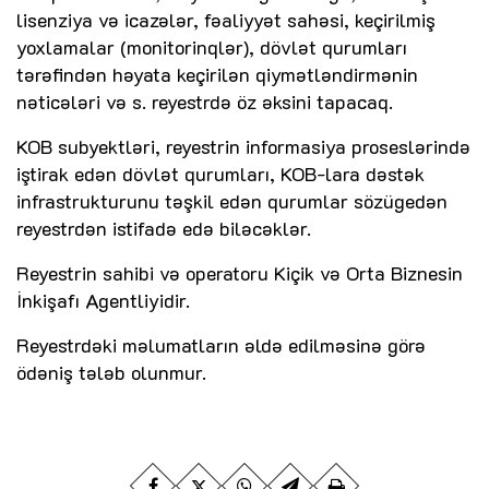
lisenziya və icazələr, fəaliyyət sahəsi, keçirilmiş
yoxlamalar (monitorinqlər), dövlət qurumları
tərəfindən həyata keçirilən qiymətləndirmənin
nəticələri və s. reyestrdə öz əksini tapacaq.
KOB subyektləri, reyestrin informasiya proseslərində
iştirak edən dövlət qurumları, KOB-lara dəstək
infrastrukturunu təşkil edən qurumlar sözügedən
reyestrdən istifadə edə biləcəklər.
Reyestrin sahibi və operatoru Kiçik və Orta Biznesin
İnkişafı Agentliyidir.
Reyestrdəki məlumatların əldə edilməsinə görə
ödəniş tələb olunmur.