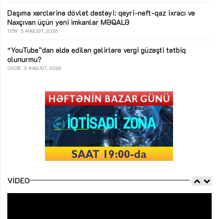
Daşıma xərclərinə dövlət dəstəyi: qeyri-neft-qaz ixracı və
Naxçıvan üçün yeni imkanlar
MƏQALƏ
11:59
5 AVQUST, 2026
“YouTube”dan əldə edilən gəlirlərə vergi güzəşti tətbiq
olunurmu?
09:35
3 AVQUST, 2026
VIDEO