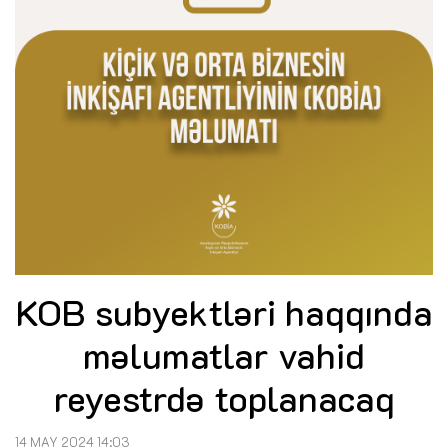
KOB subyektləri haqqında
məlumatlar vahid
reyestrdə toplanacaq
14 MAY 2024 14:03