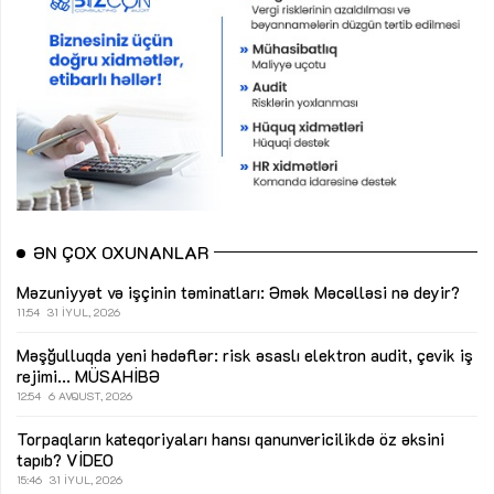
ƏN ÇOX OXUNANLAR
Məzuniyyət və işçinin təminatları: Əmək Məcəlləsi nə deyir?
11:54
31 İYUL, 2026
Məşğulluqda yeni hədəflər: risk əsaslı elektron audit, çevik iş
rejimi...
MÜSAHİBƏ
12:54
6 AVQUST, 2026
Torpaqların kateqoriyaları hansı qanunvericilikdə öz əksini
tapıb?
VİDEO
15:46
31 İYUL, 2026