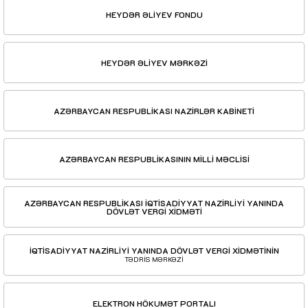
HEYDƏR ƏLİYEV FONDU
HEYDƏR ƏLİYEV MƏRKƏZİ
AZƏRBAYCAN RESPUBLİKASI NAZİRLƏR KABİNETİ
AZƏRBAYCAN RESPUBLİKASININ MİLLİ MƏCLİSİ
AZƏRBAYCAN RESPUBLİKASI İQTİSADİYYAT NAZİRLİYİ YANINDA
DÖVLƏT VERGİ XİDMƏTİ
İQTİSADİYYAT NAZİRLİYİ YANINDA DÖVLƏT VERGİ XİDMƏTİNİN
TƏDRİS MƏRKƏZİ
ELEKTRON HÖKUMƏT PORTALI