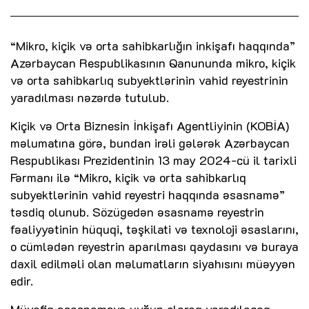
“Mikro, kiçik və orta sahibkarlığın inkişafı haqqında”
Azərbaycan Respublikasının Qanununda mikro, kiçik
və orta sahibkarlıq subyektlərinin vahid reyestrinin
yaradılması nəzərdə tutulub.
Kiçik və Orta Biznesin İnkişafı Agentliyinin (KOBİA)
məlumatına görə, bundan irəli gələrək Azərbaycan
Respublikası Prezidentinin 13 may 2024-cü il tarixli
Fərmanı ilə “Mikro, kiçik və orta sahibkarlıq
subyektlərinin vahid reyestri haqqında əsasnamə”
təsdiq olunub. Sözügedən əsasnamə reyestrin
fəaliyyətinin hüquqi, təşkilati və texnoloji əsaslarını,
o cümlədən reyestrin aparılması qaydasını və buraya
daxil edilməli olan məlumatların siyahısını müəyyən
edir.