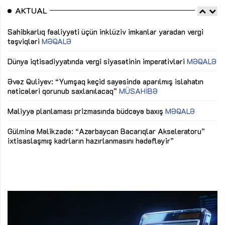
AKTUAL
Sahibkarlıq fəaliyyəti üçün inklüziv imkanlar yaradan vergi
“D
təşviqləri
MƏQALƏ
fə
lıq
Dünya iqtisadiyyatında vergi siyasətinin imperativləri
MƏQALƏ
Ni
mü
Əvəz Quliyev: “Yumşaq keçid sayəsində aparılmış islahatın
nəticələri qorunub saxlanılacaq”
MÜSAHİBƏ
Ay
ya
M
Maliyyə planlaması prizmasında büdcəyə baxış
MƏQALƏ
Az
Gülminə Məlikzadə: “Azərbaycan Bacarıqlar Akseleratoru”
ke
ixtisaslaşmış kadrların hazırlanmasını hədəfləyir”
Ay
su