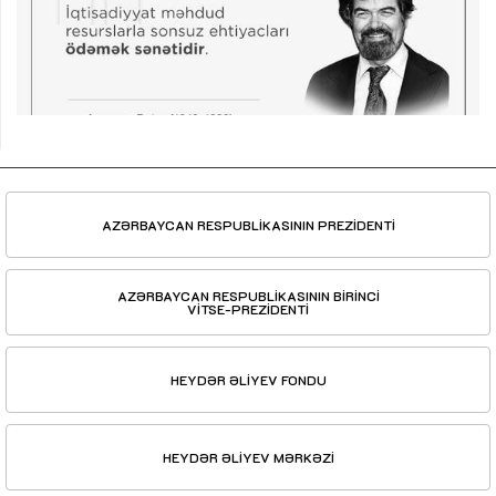
AZƏRBAYCAN RESPUBLİKASININ PREZİDENTİ
AZƏRBAYCAN RESPUBLİKASININ BİRİNCİ
VİTSE-PREZİDENTİ
HEYDƏR ƏLİYEV FONDU
HEYDƏR ƏLİYEV MƏRKƏZİ