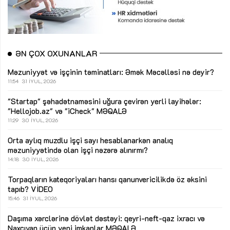
ƏN ÇOX OXUNANLAR
Məzuniyyət və işçinin təminatları: Əmək Məcəlləsi nə deyir?
11:54
31 İYUL, 2026
"Startap" şəhadətnaməsini uğura çevirən yerli layihələr:
"Hellojob.az" və "iCheck"
MƏQALƏ
11:29
30 İYUL, 2026
Orta aylıq muzdlu işçi sayı hesablanarkən analıq
məzuniyyətində olan işçi nəzərə alınırmı?
14:18
30 İYUL, 2026
Torpaqların kateqoriyaları hansı qanunvericilikdə öz əksini
tapıb?
VİDEO
15:46
31 İYUL, 2026
Daşıma xərclərinə dövlət dəstəyi: qeyri-neft-qaz ixracı və
Naxçıvan üçün yeni imkanlar
MƏQALƏ