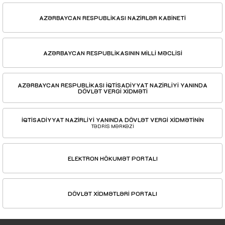
AZƏRBAYCAN RESPUBLİKASI NAZİRLƏR KABİNETİ
AZƏRBAYCAN RESPUBLİKASININ MİLLİ MƏCLİSİ
AZƏRBAYCAN RESPUBLİKASI İQTİSADİYYAT NAZİRLİYİ YANINDA
DÖVLƏT VERGİ XİDMƏTİ
İQTİSADİYYAT NAZİRLİYİ YANINDA DÖVLƏT VERGİ XİDMƏTİNİN
TƏDRİS MƏRKƏZİ
ELEKTRON HÖKUMƏT PORTALI
DÖVLƏT XİDMƏTLƏRİ PORTALI