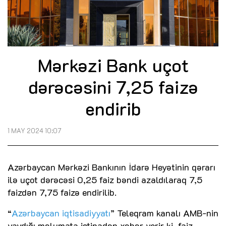
Mərkəzi Bank uçot
dərəcəsini 7,25 faizə
endirib
1 MAY 2024 10:07
Azərbaycan Mərkəzi Bankının İdarə Heyətinin qərarı
ilə uçot dərəcəsi 0,25 faiz bəndi azaldılaraq 7,5
faizdən 7,75 faizə endirilib.
“
Azərbaycan iqtisadiyyatı
” Teleqram kanalı AMB-nin
yaydığı məlumata istinadən xəbər verir ki, faiz