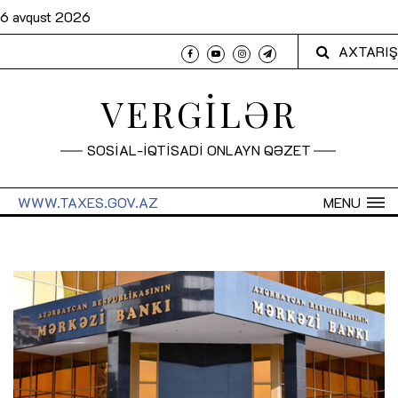
6 avqust 2026
AXTARIŞ
VERGİLƏR
SOSİAL-İQTİSADİ ONLAYN QƏZET
WWW.TAXES.GOV.AZ
MENU