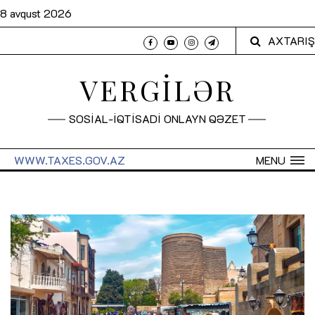
8 avqust 2026
AXTARIŞ
VERGİLƏR
SOSİAL-İQTİSADİ ONLAYN QƏZET
WWW.TAXES.GOV.AZ
MENU