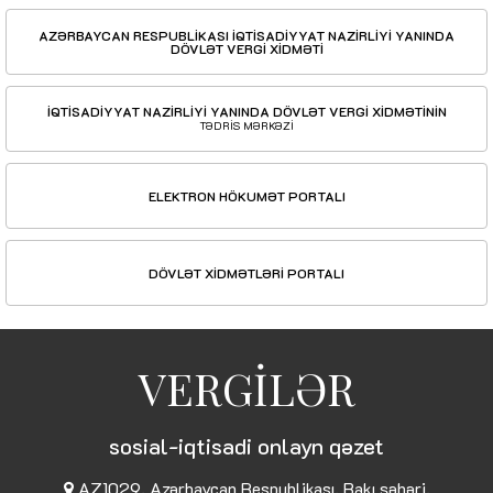
AZƏRBAYCAN RESPUBLİKASI İQTİSADİYYAT NAZİRLİYİ YANINDA
DÖVLƏT VERGİ XİDMƏTİ
İQTİSADİYYAT NAZİRLİYİ YANINDA DÖVLƏT VERGİ XİDMƏTİNİN
TƏDRİS MƏRKƏZİ
ELEKTRON HÖKUMƏT PORTALI
DÖVLƏT XİDMƏTLƏRİ PORTALI
VERGİLƏR
sosial-iqtisadi onlayn qəzet
AZ1029, Azərbaycan Respublikası, Bakı şəhəri,