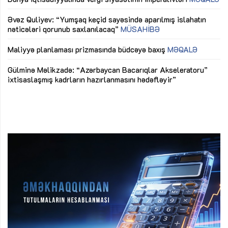
mü
Əvəz Quliyev: “Yumşaq keçid sayəsində aparılmış islahatın
nəticələri qorunub saxlanılacaq”
MÜSAHİBƏ
Ay
ya
M
Maliyyə planlaması prizmasında büdcəyə baxış
MƏQALƏ
Az
Gülminə Məlikzadə: “Azərbaycan Bacarıqlar Akseleratoru”
ke
ixtisaslaşmış kadrların hazırlanmasını hədəfləyir”
Ay
su