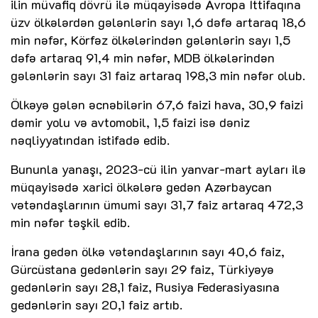
ilin müvafiq dövrü ilə müqayisədə Avropa İttifaqına
üzv ölkələrdən gələnlərin sayı 1,6 dəfə artaraq 18,6
min nəfər, Körfəz ölkələrindən gələnlərin sayı 1,5
dəfə artaraq 91,4 min nəfər, MDB ölkələrindən
gələnlərin sayı 31 faiz artaraq 198,3 min nəfər olub.
Ölkəyə gələn əcnəbilərin 67,6 faizi hava, 30,9 faizi
dəmir yolu və avtomobil, 1,5 faizi isə dəniz
nəqliyyatından istifadə edib.
Bununla yanaşı, 2023-cü ilin yanvar-mart ayları ilə
müqayisədə xarici ölkələrə gedən Azərbaycan
vətəndaşlarının ümumi sayı 31,7 faiz artaraq 472,3
min nəfər təşkil edib.
İrana gedən ölkə vətəndaşlarının sayı 40,6 faiz,
Gürcüstana gedənlərin sayı 29 faiz, Türkiyəyə
gedənlərin sayı 28,1 faiz, Rusiya Federasiyasına
gedənlərin sayı 20,1 faiz artıb.