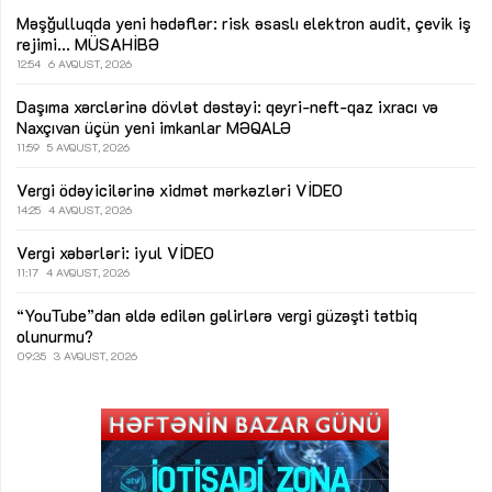
Məşğulluqda yeni hədəflər: risk əsaslı elektron audit, çevik iş
rejimi...
MÜSAHİBƏ
12:54
6 AVQUST, 2026
Daşıma xərclərinə dövlət dəstəyi: qeyri-neft-qaz ixracı və
Naxçıvan üçün yeni imkanlar
MƏQALƏ
11:59
5 AVQUST, 2026
Vergi ödəyicilərinə xidmət mərkəzləri
VİDEO
14:25
4 AVQUST, 2026
Vergi xəbərləri: iyul
VİDEO
11:17
4 AVQUST, 2026
“YouTube”dan əldə edilən gəlirlərə vergi güzəşti tətbiq
olunurmu?
09:35
3 AVQUST, 2026