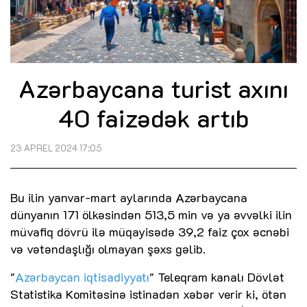
Azərbaycana turist axını
40 faizədək artıb
23 APREL 2024 17:05
Bu ilin yanvar-mart aylarında Azərbaycana
dünyanın 171 ölkəsindən 513,5 min və ya əvvəlki ilin
müvafiq dövrü ilə müqayisədə 39,2 faiz çox əcnəbi
və vətəndaşlığı olmayan şəxs gəlib.
"
Azərbaycan iqtisadiyyatı
" Teleqram kanalı Dövlət
Statistika Komitəsinə istinadən xəbər verir ki, ötən