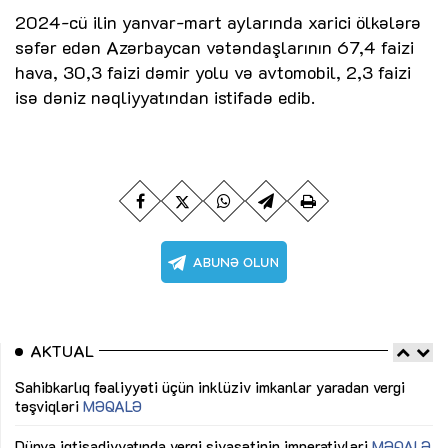
2024-cü ilin yanvar-mart aylarında xarici ölkələrə
səfər edən Azərbaycan vətəndaşlarının 67,4 faizi
hava, 30,3 faizi dəmir yolu və avtomobil, 2,3 faizi
isə dəniz nəqliyyatından istifadə edib.
AKTUAL
Sahibkarlıq fəaliyyəti üçün inklüziv imkanlar yaradan vergi
“D
təşviqləri
MƏQALƏ
fə
lıq
Dünya iqtisadiyyatında vergi siyasətinin imperativləri
MƏQALƏ
Ni