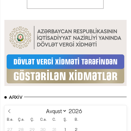
ARXIV
B.e.
Ç.a.
Ç.
C.a.
C.
Ş.
B.
27
28
29
30
31
1
2