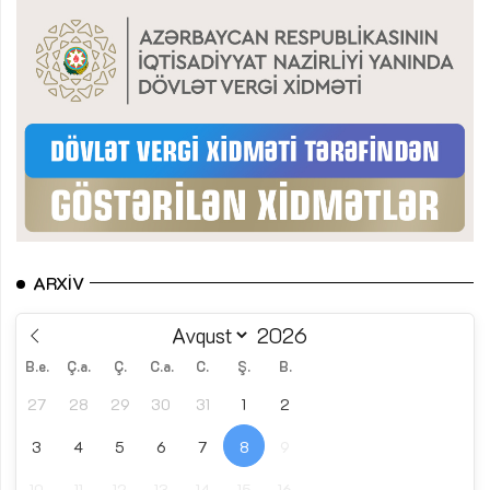
ARXIV
B.e.
Ç.a.
Ç.
C.a.
C.
Ş.
B.
27
28
29
30
31
1
2
3
4
5
6
7
8
9
10
11
12
13
14
15
16