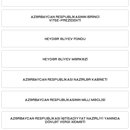
AZƏRBAYCAN RESPUBLİKASININ BİRİNCİ
VİTSE-PREZİDENTİ
HEYDƏR ƏLİYEV FONDU
HEYDƏR ƏLİYEV MƏRKƏZİ
AZƏRBAYCAN RESPUBLİKASI NAZİRLƏR KABİNETİ
AZƏRBAYCAN RESPUBLİKASININ MİLLİ MƏCLİSİ
AZƏRBAYCAN RESPUBLİKASI İQTİSADİYYAT NAZİRLİYİ YANINDA
DÖVLƏT VERGİ XİDMƏTİ