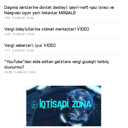
Daşıma xərclərinə dövlət dəstəyi: qeyri-neft-qaz ixracı və
Naxçıvan üçün yeni imkanlar
MƏQALƏ
11:59
5 AVQUST, 2026
Vergi ödəyicilərinə xidmət mərkəzləri
VİDEO
14:25
4 AVQUST, 2026
Vergi xəbərləri: iyul
VİDEO
11:17
4 AVQUST, 2026
“YouTube”dan əldə edilən gəlirlərə vergi güzəşti tətbiq
olunurmu?
09:35
3 AVQUST, 2026