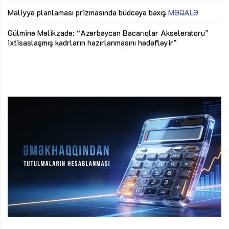
ya
M
Maliyyə planlaması prizmasında büdcəyə baxış
MƏQALƏ
Az
Gülminə Məlikzadə: “Azərbaycan Bacarıqlar Akseleratoru”
ke
ixtisaslaşmış kadrların hazırlanmasını hədəfləyir”
Ay
su