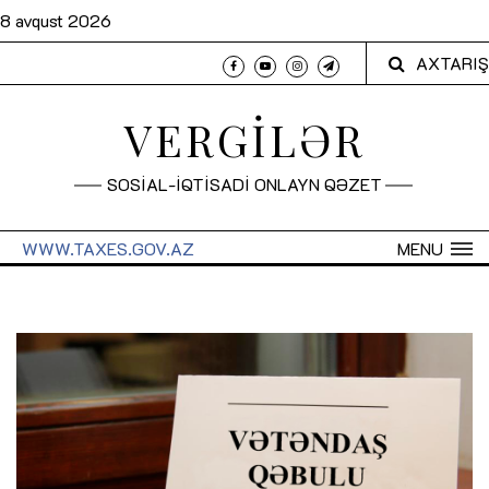
8 avqust 2026
AXTARIŞ
VERGİLƏR
SOSİAL-İQTİSADİ ONLAYN QƏZET
WWW.TAXES.GOV.AZ
MENU