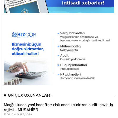
ƏN ÇOX OXUNANLAR
Məşğulluqda yeni hədəflər: risk əsaslı elektron audit, çevik iş
rejimi...
MÜSAHİBƏ
12:54
6 AVQUST, 2026