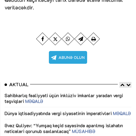
veriləcəkdir.
AKTUAL
Sahibkarlıq fəaliyyəti üçün inklüziv imkanlar yaradan vergi
“D
təşviqləri
MƏQALƏ
fə
lıq
Dünya iqtisadiyyatında vergi siyasətinin imperativləri
MƏQALƏ
Ni
mü
Əvəz Quliyev: “Yumşaq keçid sayəsində aparılmış islahatın
nəticələri qorunub saxlanılacaq”
MÜSAHİBƏ
Ay