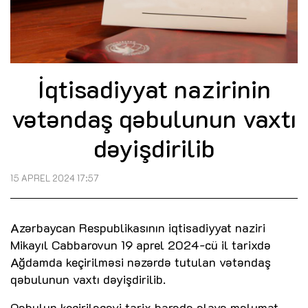
İqtisadiyyat nazirinin
vətəndaş qəbulunun vaxtı
dəyişdirilib
15 APREL 2024 17:57
Azərbaycan Respublikasının iqtisadiyyat naziri
Mikayıl Cabbarovun 19 aprel 2024-cü il tarixdə
Ağdamda keçirilməsi nəzərdə tutulan vətəndaş
qəbulunun vaxtı dəyişdirilib.
Qəbulun keçiriləcəyi tarix barədə əlavə məlumat