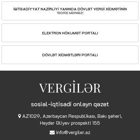
İQTİSADİYYAT NAZİRLİYİ YANINDA DÖVLƏT VERGİ XİDMƏTİNİN
TƏDRİS MƏRKƏZİ
ELEKTRON HÖKUMƏT PORTALI
DÖVLƏT XİDMƏTLƏRİ PORTALI
VERGİLƏR
sosial-iqtisadi onlayn qəzet
AZ1029, Azərbaycan Respublikası, Bakı şəhəri,
Heydər Əliyev prospekti 155
info@vergiler.az