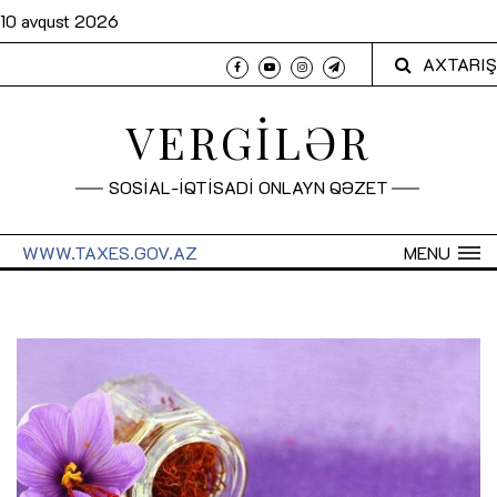
10 avqust 2026
AXTARIŞ
VERGİLƏR
SOSİAL-İQTİSADİ ONLAYN QƏZET
WWW.TAXES.GOV.AZ
MENU