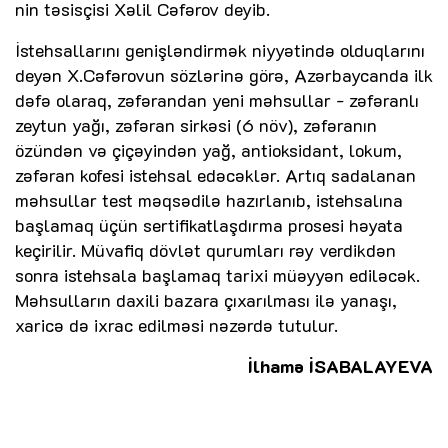
nin təsisçisi Xəlil Cəfərov deyib.
İstehsallarını genişləndirmək niyyətində olduqlarını
deyən X.Cəfərovun sözlərinə görə, Azərbaycanda ilk
dəfə olaraq, zəfərandan yeni məhsullar - zəfəranlı
zeytun yağı, zəfəran sirkəsi (6 növ), zəfəranın
özündən və çiçəyindən yağ, antioksidant, lokum,
zəfəran kofesi istehsal edəcəklər. Artıq sadalanan
məhsullar test məqsədilə hazırlanıb, istehsalına
başlamaq üçün sertifikatlaşdırma prosesi həyata
keçirilir. Müvafiq dövlət qurumları rəy verdikdən
sonra istehsala başlamaq tarixi müəyyən ediləcək.
Məhsulların daxili bazara çıxarılması ilə yanaşı,
xaricə də ixrac edilməsi nəzərdə tutulur.
İlhamə İSABALAYEVA