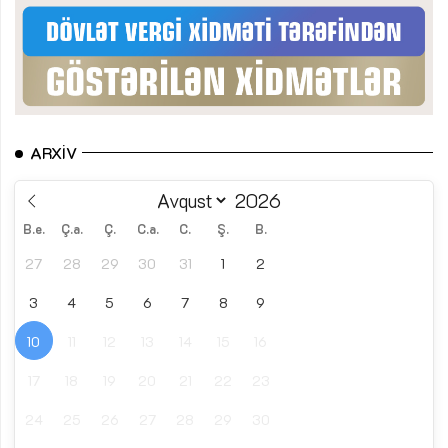
ARXIV
B.e.
Ç.a.
Ç.
C.a.
C.
Ş.
B.
27
28
29
30
31
1
2
3
4
5
6
7
8
9
10
11
12
13
14
15
16
17
18
19
20
21
22
23
24
25
26
27
28
29
30