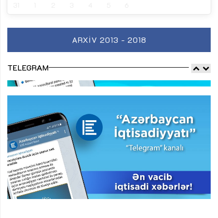
31
1
2
3
4
5
6
ARXIV 2013 - 2018
TELEGRAM