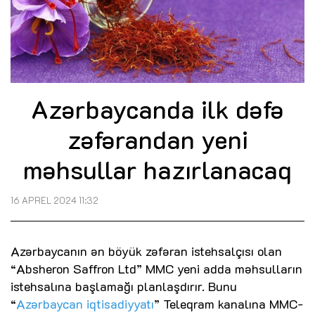
Azərbaycanda ilk dəfə
zəfərandan yeni
məhsullar hazırlanacaq
16 APREL 2024 11:32
Azərbaycanın ən böyük zəfəran istehsalçısı olan
“Absheron Saffron Ltd” MMC yeni adda məhsulların
istehsalına başlamağı planlaşdırır. Bunu
“
Azərbaycan iqtisadiyyatı
” Teleqram kanalına MMC-