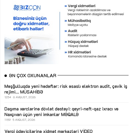
ƏN ÇOX OXUNANLAR
Məşğulluqda yeni hədəflər: risk əsaslı elektron audit, çevik iş
rejimi...
MÜSAHİBƏ
12:54
6 AVQUST, 2026
Daşıma xərclərinə dövlət dəstəyi: qeyri-neft-qaz ixracı və
Naxçıvan üçün yeni imkanlar
MƏQALƏ
11:59
5 AVQUST, 2026
Vergi ödəyicilərinə xidmət mərkəzləri
VİDEO