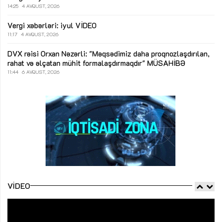
14:25
4 AVQUST, 2026
Vergi xəbərləri: iyul
VİDEO
11:17
4 AVQUST, 2026
DVX rəisi Orxan Nəzərli: "Məqsədimiz daha proqnozlaşdırılan,
rahat və əlçatan mühit formalaşdırmaqdır"
MÜSAHİBƏ
11:44
6 AVQUST, 2026
VIDEO