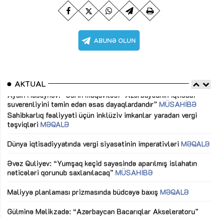
AKTUAL
Sahibkarlıq fəaliyyəti üçün inklüziv imkanlar yaradan vergi
“D
təşviqləri
MƏQALƏ
fə
lıq
Dünya iqtisadiyyatında vergi siyasətinin imperativləri
MƏQALƏ
Ni
mü
Əvəz Quliyev: “Yumşaq keçid sayəsində aparılmış islahatın
nəticələri qorunub saxlanılacaq”
MÜSAHİBƏ
Ay
ya
M
Maliyyə planlaması prizmasında büdcəyə baxış
MƏQALƏ
Az
Gülminə Məlikzadə: “Azərbaycan Bacarıqlar Akseleratoru”
ke
ixtisaslaşmış kadrların hazırlanmasını hədəfləyir”