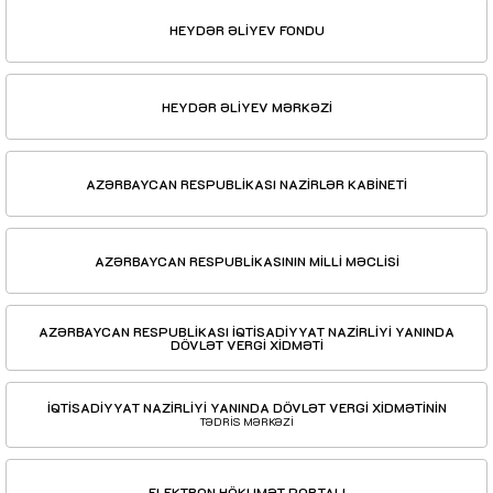
HEYDƏR ƏLİYEV FONDU
HEYDƏR ƏLİYEV MƏRKƏZİ
AZƏRBAYCAN RESPUBLİKASI NAZİRLƏR KABİNETİ
AZƏRBAYCAN RESPUBLİKASININ MİLLİ MƏCLİSİ
AZƏRBAYCAN RESPUBLİKASI İQTİSADİYYAT NAZİRLİYİ YANINDA
DÖVLƏT VERGİ XİDMƏTİ
İQTİSADİYYAT NAZİRLİYİ YANINDA DÖVLƏT VERGİ XİDMƏTİNİN
TƏDRİS MƏRKƏZİ
ELEKTRON HÖKUMƏT PORTALI