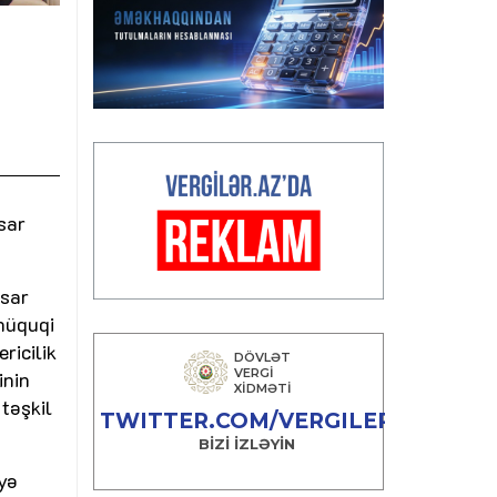
sar
isar
 hüquqi
ricilik
inin
təşkil
yə