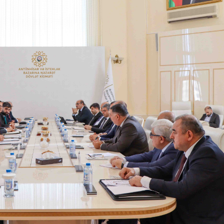
Dünya iqtisadiyyatında vergi
Nicat İmanov: "Vergi qanunv
siyasətinin imperativləri
MƏQALƏ
dəyişikliklər sahibkarlıq m
yaxşılaşdırılmasına xidmət 
MÜSAHİBƏ
Əvəz Quliyev: “Yumşaq keçid
sayəsində aparılmış islahatın nəticələri
qorunub saxlanılacaq”
MÜSAHİBƏ
Aytən Kərimova: “Məqsədi
inklüziv iş mühiti yaratmaq
öyrənən komanda formalaş
Maliyyə planlaması prizmasında
MÜSAHİBƏ
büdcəyə baxış
MƏQALƏ
Azərbaycanda dövlət-özəl 
Gülminə Məlikzadə: “Azərbaycan
çərçivəsində həyata keçirilə
Bacarıqlar Akseleratoru” ixtisaslaşmış
layihə
VİDEO
kadrların hazırlanmasını hədəfləyir”
Aydın Hüseynov: “Əsrin mü
Azərbaycanın iqtisadi suve
təmin edən əsas dayaqlard
MÜSAHİBƏ