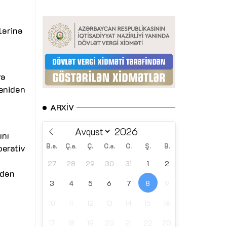
lərinə
rə
yenidən
ARXIV
ını
perativ
B.e.
Ç.a.
Ç.
C.a.
C.
Ş.
B.
27
28
29
30
31
1
2
edən
3
4
5
6
7
8
9
10
11
12
13
14
15
16
17
18
19
20
21
22
23