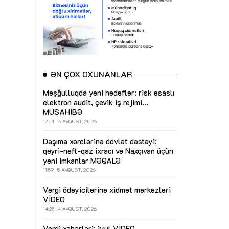
ƏN ÇOX OXUNANLAR
Məşğulluqda yeni hədəflər: risk əsaslı
elektron audit, çevik iş rejimi...
MÜSAHİBƏ
12:54
6 AVQUST, 2026
Daşıma xərclərinə dövlət dəstəyi:
qeyri-neft-qaz ixracı və Naxçıvan üçün
yeni imkanlar
MƏQALƏ
11:59
5 AVQUST, 2026
Vergi ödəyicilərinə xidmət mərkəzləri
VİDEO
14:25
4 AVQUST, 2026
Vergi xəbərləri: iyul
VİDEO