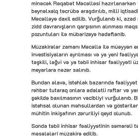
minəcək Rəqabət Məcəlləsi hazırlanarkən tə
beynəlxalq təcrübə araşdırılıb, milli iqti
Məcəlləyə daxil edilib. Vurğulanıb ki, azad 
zidd davranışların qarşısının alınması məq
pozuntuları ilə mübarizəyə hədəflənib.
Müzakirələr zamanı Məcəllə ilə müəyyən edi
investisiyaların ayrılması və ya yeni fəaliy
təşkili, ləğvi və ya təbii inhisar fəaliyyəti
meyarlara nəzər salınıb.
Bundan əlavə, istehlak bazarında fəaliyyət 
rəhbər tutaraq onlara ədalətli rəftar və y
şəkildə baxılmasının vacibliyi vurğulanıb. B
istehsal olunan məhsullardan və göstərilə
mühitin inkişafının zəruriliyi qeyd olunub.
Sonda təbii inhisar fəaliyyətinin səmərəli t
məsələləri müzakirə edilib.