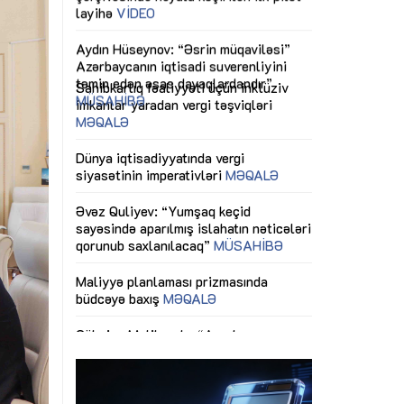
ericiliyinə
Dünya iqtisadiyyatında vergi
Nicat İmanov: "
ühitinin
siyasətinin imperativləri
MƏQALƏ
dəyişikliklər s
edir"
yaxşılaşdırılma
MÜSAHİBƏ
Əvəz Quliyev: “Yumşaq keçid
sayəsində aparılmış islahatın nəticələri
miz daha
qorunub saxlanılacaq”
MÜSAHİBƏ
Aytən Kərimov
, çevik və
inklüziv iş müh
dırmaqdır”
öyrənən komand
Maliyyə planlaması prizmasında
MÜSAHİBƏ
büdcəyə baxış
MƏQALƏ
tərəfdaşlığı
Azərbaycanda d
Gülminə Məlikzadə: “Azərbaycan
n ilk pilot
çərçivəsində hə
Bacarıqlar Akseleratoru” ixtisaslaşmış
layihə
VİDEO
kadrların hazırlanmasını hədəfləyir”
qaviləsi”
Aydın Hüseynov
renliyini
Azərbaycanın iq
andır”
təmin edən əsa
MÜSAHİBƏ