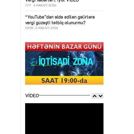
11:17
4 AVQUST, 2026
“YouTube”dan əldə edilən gəlirlərə
vergi güzəşti tətbiq olunurmu?
09:35
3 AVQUST, 2026
VIDEO