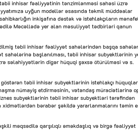
bii inhisar fəaliyyətinin tənzimlənməsi sahəsi üzrə
sadiyyatımıza uyğun modellər əsasında təkmil müddəalar
sahibkarlığın inkişafına dəstək və istehlakçıların mənafe
sədilə Məcəllədə yer alan məsuliyyət tədbirləri qanun
lmiş təbii inhisar fəaliyyət sahələrindən başqa sahələ
yət sahələrinə başlanılması, təbii inhisar subyektlərinin 
 üzrə səlahiyyətlərin digər hüquqi şəxsə ötürülməsi və s.
göstərən təbii inhisar subyektlərinin istehlakçı hüquqlar
anaşma nümayiş etdirməsinin, vətəndaş müraciətlərinə o
iznes subyektlərinin təbii inhisar subyektləri tərəfindən
n xidmətlərdən bərabər şəkildə yararlanmalarını təmin 
əşkili məqsədilə qarşılıqlı əməkdaşlıq və birgə fəaliyyət