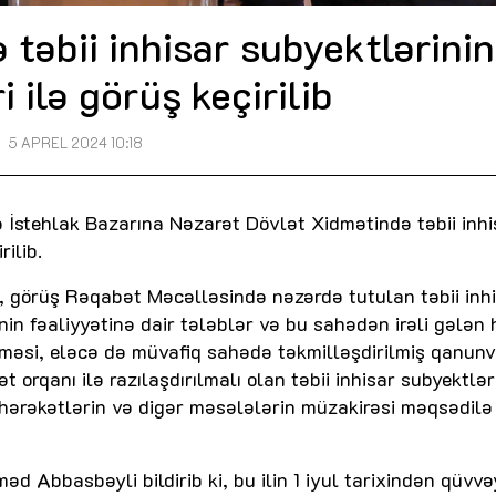
təbii inhisar subyektlərinin
i ilə görüş keçirilib
5 APREL 2024 10:18
və İstehlak Bazarına Nəzarət Dövlət Xidmətində təbii inhi
rilib.
 görüş Rəqabət Məcəlləsində nəzərdə tutulan təbii inh
rinin fəaliyyətinə dair tələblər və bu sahədən irəli gələn
məsi, eləcə də müvafiq sahədə təkmilləşdirilmiş qanunve
t orqanı ilə razılaşdırılmalı olan təbii inhisar subyektlər
 hərəkətlərin və digər məsələlərin müzakirəsi məqsədilə 
 Abbasbəyli bildirib ki, bu ilin 1 iyul tarixindən qüvvə