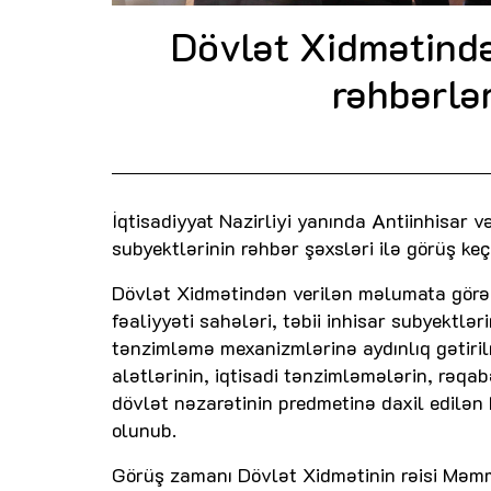
Dövlət Xidmətində 
rəhbərlər
İqtisadiyyat Nazirliyi yanında Antiinhisar 
subyektlərinin rəhbər şəxsləri ilə görüş keçi
Dövlət Xidmətindən verilən məlumata görə,
fəaliyyəti sahələri, təbii inhisar subyektlə
tənzimləmə mexanizmlərinə aydınlıq gətiril
alətlərinin, iqtisadi tənzimləmələrin, rəqabə
dövlət nəzarətinin predmetinə daxil edilən
olunub.
Görüş zamanı Dövlət Xidmətinin rəisi Məmməd