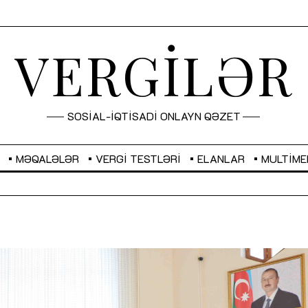
VERGİLƏR
SOSİAL-İQTİSADİ ONLAYN QƏZET
MƏQALƏLƏR
VERGI TESTLƏRI
ELANLAR
MULTIME
GBP
2,2873
RUB
2,0816
Sahibkarlıq fəaliyyəti üçün inklüziv
“Düzgün kommunikasiyanın
imkanlar yaradan vergi təşviqləri
real iş və sistemli fəaliyyə
MƏQALƏ
MÜSAHİBƏ