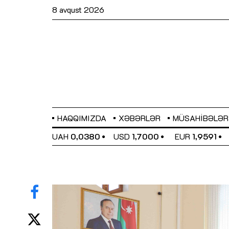
8 avqust 2026
HAQQIMIZDA
XƏBƏRLƏR
MÜSAHIBƏLƏR
EL
0,6489
UAH
0,0380
USD
1,7000
EUR
1,9591