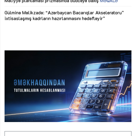
Maliyyə planlaması prizmasında büdcəyə baxış
MƏQALƏ
Az
Gülminə Məlikzadə: “Azərbaycan Bacarıqlar Akseleratoru”
ke
ixtisaslaşmış kadrların hazırlanmasını hədəfləyir”
Ay
su