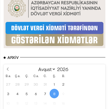
ARXIV
B.e.
Ç.a.
Ç.
C.a.
C.
Ş.
B.
27
28
29
30
31
1
2
3
4
5
6
7
8
9
10
11
12
13
14
15
16