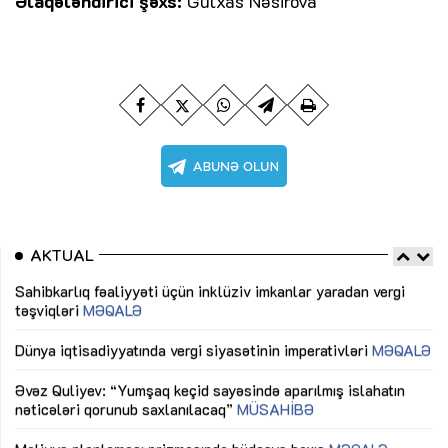
Əlaqələndirici şəxs:
Gülxas Nəsirova
AKTUAL
Sahibkarlıq fəaliyyəti üçün inklüziv imkanlar yaradan vergi
“D
təşviqləri
MƏQALƏ
fə
lıq
Dünya iqtisadiyyatında vergi siyasətinin imperativləri
MƏQALƏ
Ni
mü
Əvəz Quliyev: “Yumşaq keçid sayəsində aparılmış islahatın
nəticələri qorunub saxlanılacaq”
MÜSAHİBƏ
Ay
ya
M