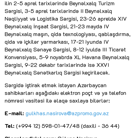
ilin 2-5 aprel tarixlərində Beynəlxalq Turizm
Sərgisi, 3-5 aprel tarixlərində II Beynəlxalq
Nəqliyyat və Logistika Sərgisi, 23-26 apreldə XIV
Beynəlxalq İnşaat Sərgisi, 21-23 mayda IV
Beynəlxalq maşın, qida texnologiyası, qablaşdırma,
qida və içkilər yarmarkası, 17-21 iyunda IV
Beynəlxalq Sənaye Sərgisi, 8-12 iyulda III Ticarət
Konvensiyası, 5-9 noyabrda XL Havana Beynəlxalq
Sərgisi, 9-22 dekabr tarixlərində isə XXVI
Beynəlxalq Sənətkarlıq Sərgisi keçiriləcək.
Sərgidə iştirak etmək istəyən Azərbaycan
sahibkarları aşağıdakı elektron poçt və ya telefon
nömrəsi vasitəsi ilə əlaqə saxlaya bilərlər:
E-mail:
gulkhas.nasirova@azpromo.gov.az
Tel:
(+994 12) 598-01-47/48 (daxili - 36 44)