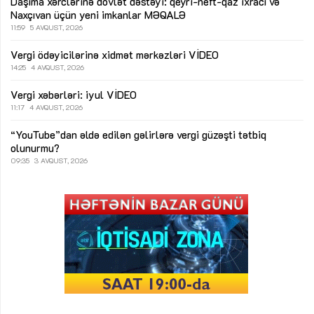
Daşıma xərclərinə dövlət dəstəyi: qeyri-neft-qaz ixracı və
Naxçıvan üçün yeni imkanlar
MƏQALƏ
11:59
5 AVQUST, 2026
Vergi ödəyicilərinə xidmət mərkəzləri
VİDEO
14:25
4 AVQUST, 2026
Vergi xəbərləri: iyul
VİDEO
11:17
4 AVQUST, 2026
“YouTube”dan əldə edilən gəlirlərə vergi güzəşti tətbiq
olunurmu?
09:35
3 AVQUST, 2026