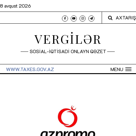
8 avqust 2026
AXTARIŞ
VERGİLƏR
SOSİAL-İQTİSADİ ONLAYN QƏZET
WWW.TAXES.GOV.AZ
MENU