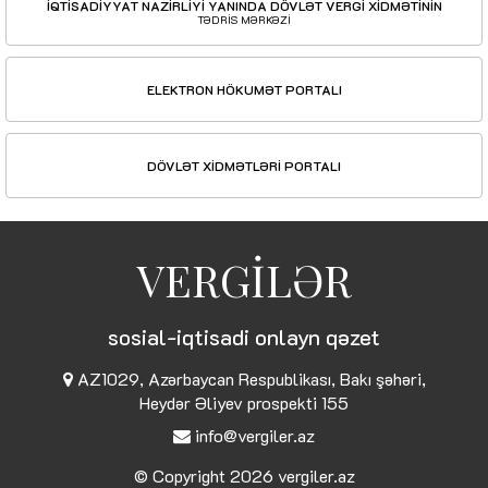
İQTİSADİYYAT NAZİRLİYİ YANINDA DÖVLƏT VERGİ XİDMƏTİNİN
TƏDRİS MƏRKƏZİ
ELEKTRON HÖKUMƏT PORTALI
DÖVLƏT XİDMƏTLƏRİ PORTALI
VERGİLƏR
sosial-iqtisadi onlayn qəzet
AZ1029, Azərbaycan Respublikası, Bakı şəhəri,
Heydər Əliyev prospekti 155
info@vergiler.az
© Copyright 2026
vergiler.az