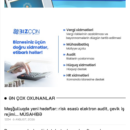
ƏN ÇOX OXUNANLAR
Məşğulluqda yeni hədəflər: risk əsaslı elektron audit, çevik iş
rejimi...
MÜSAHİBƏ
12:54
6 AVQUST, 2026