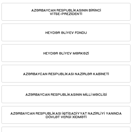
AZƏRBAYCAN RESPUBLİKASININ BİRİNCİ
VİTSE-PREZİDENTİ
HEYDƏR ƏLİYEV FONDU
HEYDƏR ƏLİYEV MƏRKƏZİ
AZƏRBAYCAN RESPUBLİKASI NAZİRLƏR KABİNETİ
AZƏRBAYCAN RESPUBLİKASININ MİLLİ MƏCLİSİ
AZƏRBAYCAN RESPUBLİKASI İQTİSADİYYAT NAZİRLİYİ YANINDA
DÖVLƏT VERGİ XİDMƏTİ