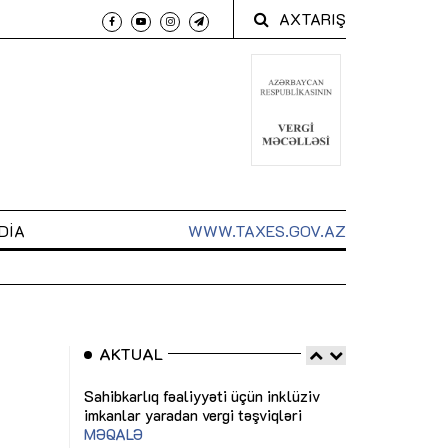
AXTARIŞ
DIA
WWW.TAXES.GOV.AZ
AKTUAL
 arxasında
Sahibkarlıq fəaliyyəti üçün inklüziv
“Düzgün kommun
t dayanır”
imkanlar yaradan vergi təşviqləri
real iş və siste
MƏQALƏ
MÜSAHİBƏ