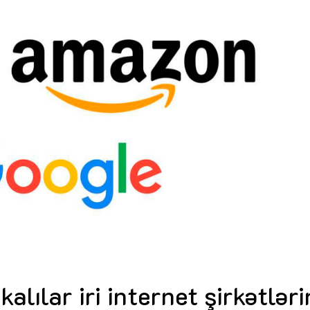
Dünya iqtisadiyyatında vergi
Nicat İmanov: "Vergi qanunv
siyasətinin imperativləri
MƏQALƏ
dəyişikliklər sahibkarlıq m
yaxşılaşdırılmasına xidmət 
MÜSAHİBƏ
Əvəz Quliyev: “Yumşaq keçid
sayəsində aparılmış islahatın nəticələri
qorunub saxlanılacaq”
MÜSAHİBƏ
Aytən Kərimova: “Məqsədi
inklüziv iş mühiti yaratmaq
öyrənən komanda formalaş
Maliyyə planlaması prizmasında
MÜSAHİBƏ
büdcəyə baxış
MƏQALƏ
Azərbaycanda dövlət-özəl 
Gülminə Məlikzadə: “Azərbaycan
çərçivəsində həyata keçirilə
Bacarıqlar Akseleratoru” ixtisaslaşmış
layihə
VİDEO
kadrların hazırlanmasını hədəfləyir”
Aydın Hüseynov: “Əsrin mü
Azərbaycanın iqtisadi suve
təmin edən əsas dayaqlard
MÜSAHİBƏ
alılar iri internet şirkətlər