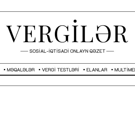
VERGİLƏR
SOSİAL-İQTİSADİ ONLAYN QƏZET
MƏQALƏLƏR
VERGI TESTLƏRI
ELANLAR
MULTIME
GBP
2,2873
RUB
2,0816
Sahibkarlıq fəaliyyəti üçün inklüziv
“Düzgün kommunikasiyanın
imkanlar yaradan vergi təşviqləri
real iş və sistemli fəaliyyə
MƏQALƏ
MÜSAHİBƏ