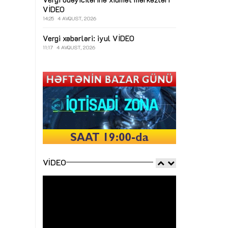
VİDEO
14:25
4 AVQUST, 2026
Vergi xəbərləri: iyul
VİDEO
11:17
4 AVQUST, 2026
VIDEO