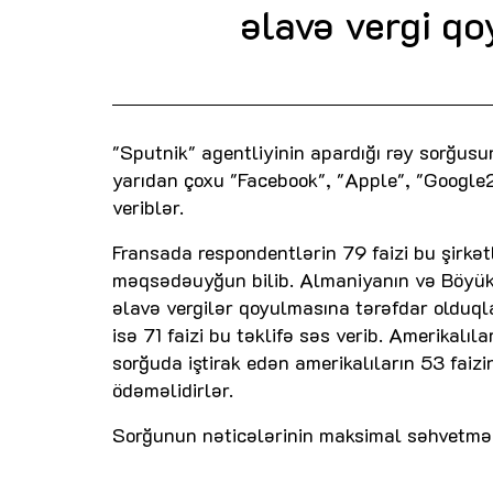
əlavə vergi qo
"Sputnik" agentliyinin apardığı rəy sorğusu
yarıdan çoxu "Facebook", "Apple", "Google2
veriblər.
Fransada respondentlərin 79 faizi bu şirkət
məqsədəuyğun bilib. Almaniyanın və Böyük B
əlavə vergilər qoyulmasına tərəfdar olduqlar
isə 71 faizi bu təklifə səs verib. Amerikalı
sorğuda iştirak edən amerikalıların 53 faizin
ödəməlidirlər.
Sorğunun nəticələrinin maksimal səhvetmə eh