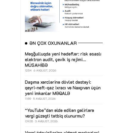
ƏN ÇOX OXUNANLAR
Məşğulluqda yeni hədəflər: risk əsaslı
elektron audit, çevik iş rejimi...
MÜSAHİBƏ
12:54
6 AVQUST, 2026
Daşıma xərclərinə dövlət dəstəyi:
qeyri-neft-qaz ixracı və Naxçıvan üçün
yeni imkanlar
MƏQALƏ
11:59
5 AVQUST, 2026
“YouTube”dan əldə edilən gəlirlərə
vergi güzəşti tətbiq olunurmu?
09:35
3 AVQUST, 2026
Vergi ödəyicilərinə xidmət mərkəzləri