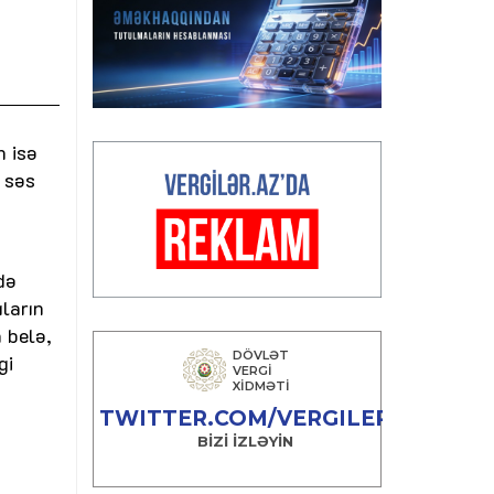
n isə
 səs
də
ıların
 belə,
gi