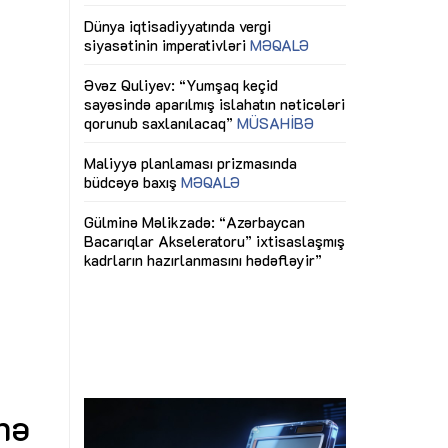
ericiliyinə
Dünya iqtisadiyyatında vergi
Nicat İmanov: "
ühitinin
siyasətinin imperativləri
MƏQALƏ
dəyişikliklər s
edir"
yaxşılaşdırılma
MÜSAHİBƏ
Əvəz Quliyev: “Yumşaq keçid
sayəsində aparılmış islahatın nəticələri
miz daha
qorunub saxlanılacaq”
MÜSAHİBƏ
Aytən Kərimov
, çevik və
inklüziv iş müh
dırmaqdır”
öyrənən komand
Maliyyə planlaması prizmasında
MÜSAHİBƏ
büdcəyə baxış
MƏQALƏ
tərəfdaşlığı
Azərbaycanda d
Gülminə Məlikzadə: “Azərbaycan
n ilk pilot
çərçivəsində hə
Bacarıqlar Akseleratoru” ixtisaslaşmış
layihə
VİDEO
kadrların hazırlanmasını hədəfləyir”
qaviləsi”
Aydın Hüseynov
renliyini
Azərbaycanın iq
andır”
təmin edən əsa
MÜSAHİBƏ
inə