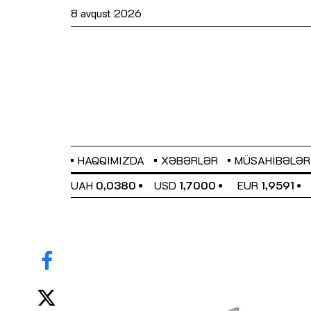
8 avqust 2026
HAQQIMIZDA
XƏBƏRLƏR
MÜSAHIBƏLƏR
EL
0,6489
UAH
0,0380
USD
1,7000
EUR
1,9591