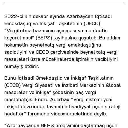
2022-ci ilin dekabr ayında Azərbaycan İqtisadi
Əməkdaşlıq və İnkişaf Təşkilatının (OECD)
“Vergitutma bazasının aşınması və mənfəətin
köçürülməsi” (BEPS) layihəsinə qoşulub. Bu addım
hökumətin beynəlxalq vergi əməkdaşlığına
sadiqliyini və OECD çərçivəsində beynəlxalq vergi
məsələləri üzrə müzakirələrdə iştirakın vacibliyini
nümayiş etdirir.
Bunu İqtisadi Əməkdaşlıq və İnkişaf Təşkilatının
(OECD) Vergi Siyasəti və İnzibati Mərkəzinin Qlobal
məsələlər və inkişaf şöbəsinin baş vergi
məsləhətçisi Endrü Auerbax “Vergi sistemi yeni
inkişaf dövründə: davamlı iqtisadiyyat üçün strateji
hədəflər” forumuna videomüraciətində deyib.
“Azərbaycanda BEPS proqramını başlatmaq üçün