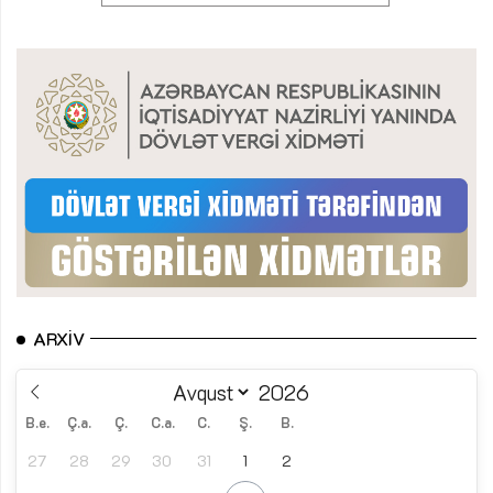
ARXIV
B.e.
Ç.a.
Ç.
C.a.
C.
Ş.
B.
27
28
29
30
31
1
2