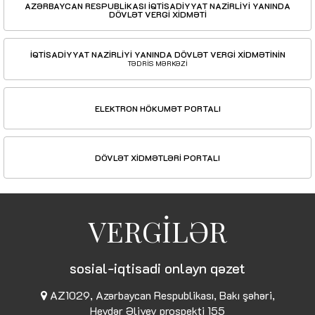
AZƏRBAYCAN RESPUBLİKASI İQTİSADİYYAT NAZİRLİYİ YANINDA
DÖVLƏT VERGİ XİDMƏTİ
İQTİSADİYYAT NAZİRLİYİ YANINDA DÖVLƏT VERGİ XİDMƏTİNİN
TƏDRİS MƏRKƏZİ
ELEKTRON HÖKUMƏT PORTALI
DÖVLƏT XİDMƏTLƏRİ PORTALI
VERGİLƏR
sosial-iqtisadi onlayn qəzet
AZ1029, Azərbaycan Respublikası, Bakı şəhəri,
Heydər Əliyev prospekti 155