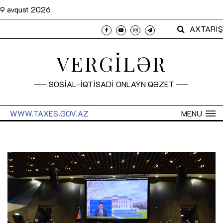
9 avqust 2026
AXTARIŞ
VERGİLƏR
SOSİAL-İQTİSADİ ONLAYN QƏZET
WWW.TAXES.GOV.AZ
MENU