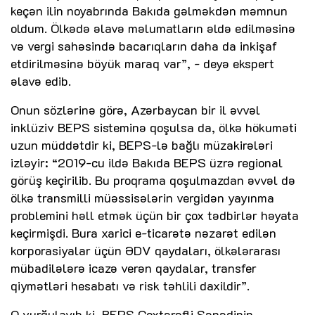
keçən ilin noyabrında Bakıda gəlməkdən məmnun
oldum. Ölkədə əlavə məlumatların əldə edilməsinə
və vergi sahəsində bacarıqların daha da inkişaf
etdirilməsinə böyük maraq var”, - deyə ekspert
əlavə edib.
Onun sözlərinə görə, Azərbaycan bir il əvvəl
inklüziv BEPS sisteminə qoşulsa da, ölkə hökuməti
uzun müddətdir ki, BEPS-lə bağlı müzakirələri
izləyir: “2019-cu ildə Bakıda BEPS üzrə regional
görüş keçirilib. Bu proqrama qoşulmazdan əvvəl də
ölkə transmilli müəssisələrin vergidən yayınma
problemini həll etmək üçün bir çox tədbirlər həyata
keçirmişdi. Bura xarici e-ticarətə nəzarət edilən
korporasiyalar üçün ƏDV qaydaları, ölkələrarası
mübadilələrə icazə verən qaydalar, transfer
qiymətləri hesabatı və risk təhlili daxildir”.
O vurğulayıb ki, BEPS Çoxtərəfli Sənədinin