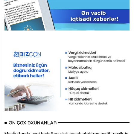
ƏN ÇOX OXUNANLAR
Məşğulluqda yeni hədəflər: risk əsaslı elektron audit, çevik iş