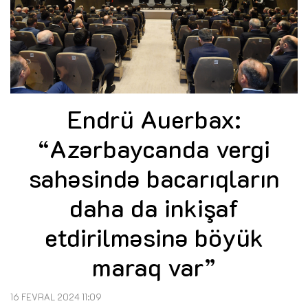
Endrü Auerbax:
“Azərbaycanda vergi
sahəsində bacarıqların
daha da inkişaf
etdirilməsinə böyük
maraq var”
16 FEVRAL 2024 11:09