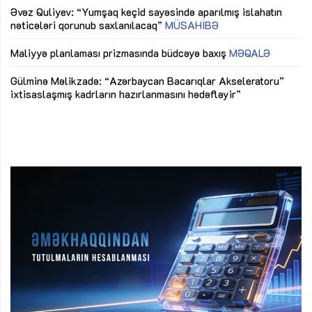
Əvəz Quliyev: “Yumşaq keçid sayəsində aparılmış islahatın
nəticələri qorunub saxlanılacaq”
MÜSAHİBƏ
Ay
ya
M
Maliyyə planlaması prizmasında büdcəyə baxış
MƏQALƏ
Az
Gülminə Məlikzadə: “Azərbaycan Bacarıqlar Akseleratoru”
ke
ixtisaslaşmış kadrların hazırlanmasını hədəfləyir”
Ay
su