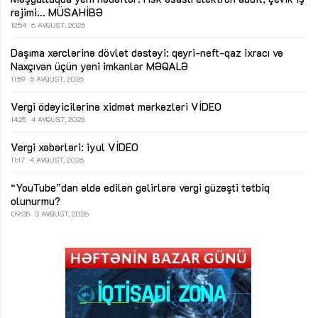
rejimi...
MÜSAHİBƏ
12:54
6 AVQUST, 2026
Daşıma xərclərinə dövlət dəstəyi: qeyri-neft-qaz ixracı və
Naxçıvan üçün yeni imkanlar
MƏQALƏ
11:59
5 AVQUST, 2026
Vergi ödəyicilərinə xidmət mərkəzləri
VİDEO
14:25
4 AVQUST, 2026
Vergi xəbərləri: iyul
VİDEO
11:17
4 AVQUST, 2026
“YouTube”dan əldə edilən gəlirlərə vergi güzəşti tətbiq
olunurmu?
09:35
3 AVQUST, 2026