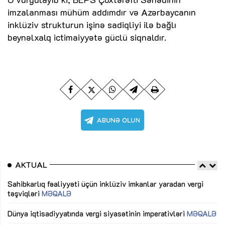
imzalanması mühüm addımdır və Azərbaycanın
inklüziv strukturun işinə sadiqliyi ilə bağlı
beynəlxalq ictimaiyyətə güclü siqnaldır.
AKTUAL
Sahibkarlıq fəaliyyəti üçün inklüziv imkanlar yaradan vergi
“D
təşviqləri
MƏQALƏ
fə
lıq
Dünya iqtisadiyyatında vergi siyasətinin imperativləri
MƏQALƏ
Ni
mü