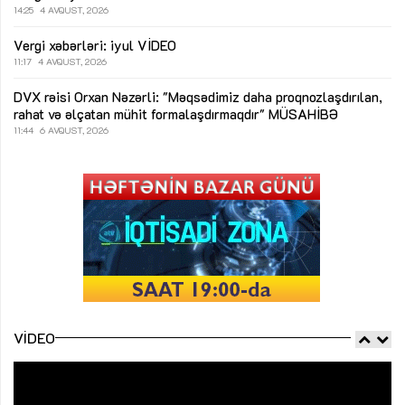
14:25
4 AVQUST, 2026
Vergi xəbərləri: iyul
VİDEO
11:17
4 AVQUST, 2026
DVX rəisi Orxan Nəzərli: "Məqsədimiz daha proqnozlaşdırılan,
rahat və əlçatan mühit formalaşdırmaqdır"
MÜSAHİBƏ
11:44
6 AVQUST, 2026
VIDEO