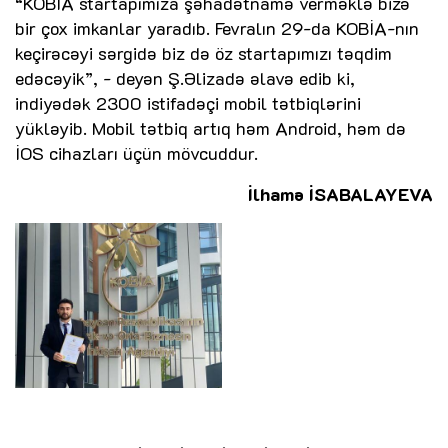
“KOBİA startapımıza şəhadətnamə verməklə bizə
bir çox imkanlar yaradıb. Fevralın 29-da KOBİA-nın
keçirəcəyi sərgidə biz də öz startapımızı təqdim
edəcəyik”, - deyən Ş.Əlizadə əlavə edib ki,
indiyədək 2300 istifadəçi mobil tətbiqlərini
yükləyib. Mobil tətbiq artıq həm Android, həm də
İOS cihazları üçün mövcuddur.
İlhamə İSABALAYEVA