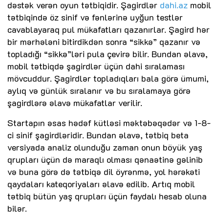
dəstək verən oyun tətbiqidir. Şagirdlər
dahi.az
mobil
tətbiqində öz sinif və fənlərinə uyğun testlər
cavablayaraq pul mükafatları qazanırlar. Şagird hər
bir mərhələni bitirdikdən sonra “sikkə” qazanır və
topladığı “sikkə”ləri pula çevirə bilir. Bundan əlavə,
mobil tətbiqdə şagirdlər üçün dahi sıralaması
mövcuddur. Şagirdlər topladıqları bala görə ümumi,
aylıq və günlük sıralanır və bu sıralamaya görə
şagirdlərə əlavə mükafatlar verilir.
Startapın əsas hədəf kütləsi məktəbəqədər və 1-8-
ci sinif şagirdləridir. Bundan əlavə, tətbiq beta
versiyada analiz olunduğu zaman onun böyük yaş
qrupları üçün də maraqlı olması qənaətinə gəlinib
və buna görə də tətbiqə dil öyrənmə, yol hərəkəti
qaydaları kateqoriyaları əlavə edilib. Artıq mobil
tətbiq bütün yaş qrupları üçün faydalı hesab oluna
bilər.