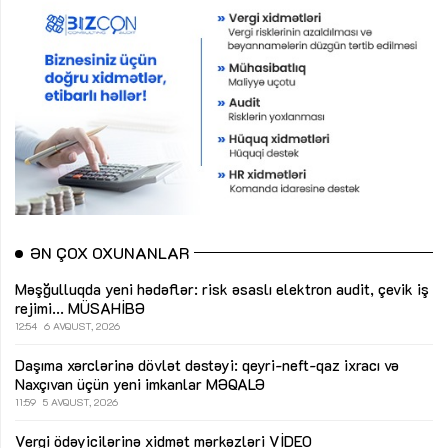
ƏN ÇOX OXUNANLAR
Məşğulluqda yeni hədəflər: risk əsaslı elektron audit, çevik iş
rejimi...
MÜSAHİBƏ
12:54
6 AVQUST, 2026
Daşıma xərclərinə dövlət dəstəyi: qeyri-neft-qaz ixracı və
Naxçıvan üçün yeni imkanlar
MƏQALƏ
11:59
5 AVQUST, 2026
Vergi ödəyicilərinə xidmət mərkəzləri
VİDEO