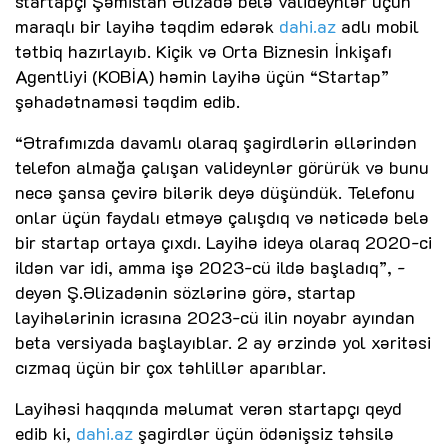
startapçı Şəmistan Əlizadə belə valideynlər üçün
maraqlı bir layihə təqdim edərək
dahi.az
adlı mobil
tətbiq hazırlayıb. Kiçik və Orta Biznesin İnkişafı
Agentliyi (KOBİA) həmin layihə üçün “Startap”
şəhadətnaməsi təqdim edib.
“Ətrafımızda davamlı olaraq şagirdlərin əllərindən
telefon almağa çalışan valideynlər görürük və bunu
necə şansa çevirə bilərik deyə düşündük. Telefonu
onlar üçün faydalı etməyə çalışdıq və nəticədə belə
bir startap ortaya çıxdı. Layihə ideya olaraq 2020-ci
ildən var idi, amma işə 2023-cü ildə başladıq”, -
deyən Ş.Əlizadənin sözlərinə görə, startap
layihələrinin icrasına 2023-cü ilin noyabr ayından
beta versiyada başlayıblar. 2 ay ərzində yol xəritəsi
cızmaq üçün bir çox təhlillər aparıblar.
Layihəsi haqqında məlumat verən startapçı qeyd
edib ki,
dahi.az
şagirdlər üçün ödənişsiz təhsilə