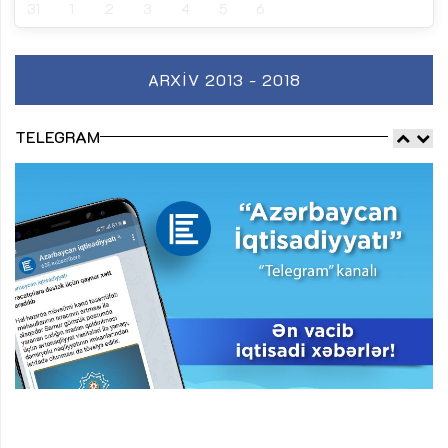
31
1
2
3
4
5
6
ARXIV 2013 - 2018
TELEGRAM