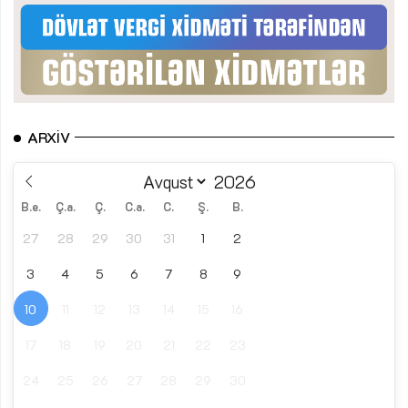
ARXIV
B.e.
Ç.a.
Ç.
C.a.
C.
Ş.
B.
27
28
29
30
31
1
2
3
4
5
6
7
8
9
10
11
12
13
14
15
16
17
18
19
20
21
22
23
24
25
26
27
28
29
30