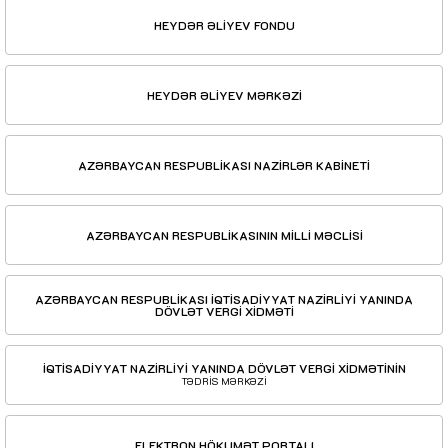
HEYDƏR ƏLİYEV FONDU
HEYDƏR ƏLİYEV MƏRKƏZİ
AZƏRBAYCAN RESPUBLİKASI NAZİRLƏR KABİNETİ
AZƏRBAYCAN RESPUBLİKASININ MİLLİ MƏCLİSİ
AZƏRBAYCAN RESPUBLİKASI İQTİSADİYYAT NAZİRLİYİ YANINDA
DÖVLƏT VERGİ XİDMƏTİ
İQTİSADİYYAT NAZİRLİYİ YANINDA DÖVLƏT VERGİ XİDMƏTİNİN
TƏDRİS MƏRKƏZİ
ELEKTRON HÖKUMƏT PORTALI