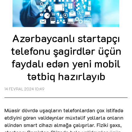
Azərbaycanlı startapçı
telefonu şagirdlər üçün
faydalı edən yeni mobil
tətbiq hazırlayıb
14 FEVRAL 2024 10:49
Müasir dövrdə uşaqların telefonlardan çox istifadə
etdiyini görən valideynlər müxtəlif yollarla onların
əlindən smart cihazı almağa çalışırlar. Fiziki şəxs,