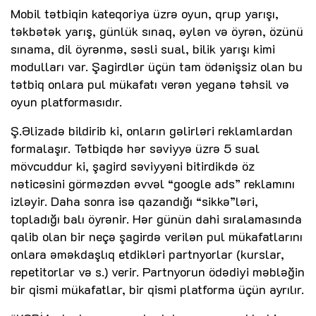
Mobil tətbiqin kateqoriya üzrə oyun, qrup yarışı,
təkbətək yarış, günlük sınaq, əylən və öyrən, özünü
sınama, dil öyrənmə, səsli sual, bilik yarışı kimi
modulları var. Şagirdlər üçün tam ödənişsiz olan bu
tətbiq onlara pul mükafatı verən yeganə təhsil və
oyun platformasıdır.
Ş.Əlizadə bildirib ki, onların gəlirləri reklamlardan
formalaşır. Tətbiqdə hər səviyyə üzrə 5 sual
mövcuddur ki, şagird səviyyəni bitirdikdə öz
nəticəsini görməzdən əvvəl “google ads” reklamını
izləyir. Daha sonra isə qazandığı “sikkə”ləri,
topladığı balı öyrənir. Hər günün dahi sıralamasında
qalib olan bir neçə şagirdə verilən pul mükafatlarını
onlara əməkdaşlıq etdikləri partnyorlar (kurslar,
repetitorlar və s.) verir. Partnyorun ödədiyi məbləğin
bir qismi mükafatlar, bir qismi platforma üçün ayrılır.