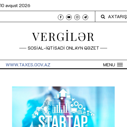
10 avqust 2026
AXTARIŞ
VERGİLƏR
SOSİAL-İQTİSADİ ONLAYN QƏZET
WWW.TAXES.GOV.AZ
MENU