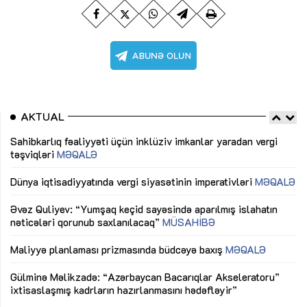
AKTUAL
Sahibkarlıq fəaliyyəti üçün inklüziv imkanlar yaradan vergi
“D
təşviqləri
MƏQALƏ
fə
lıq
Dünya iqtisadiyyatında vergi siyasətinin imperativləri
MƏQALƏ
Ni
mü
Əvəz Quliyev: “Yumşaq keçid sayəsində aparılmış islahatın
nəticələri qorunub saxlanılacaq”
MÜSAHİBƏ
Ay
ya
M
Maliyyə planlaması prizmasında büdcəyə baxış
MƏQALƏ
Az
Gülminə Məlikzadə: “Azərbaycan Bacarıqlar Akseleratoru”
ke
ixtisaslaşmış kadrların hazırlanmasını hədəfləyir”