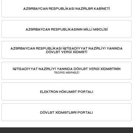
AZƏRBAYCAN RESPUBLİKASI NAZİRLƏR KABİNETİ
AZƏRBAYCAN RESPUBLİKASININ MİLLİ MƏCLİSİ
AZƏRBAYCAN RESPUBLİKASI İQTİSADİYYAT NAZİRLİYİ YANINDA
DÖVLƏT VERGİ XİDMƏTİ
İQTİSADİYYAT NAZİRLİYİ YANINDA DÖVLƏT VERGİ XİDMƏTİNİN
TƏDRİS MƏRKƏZİ
ELEKTRON HÖKUMƏT PORTALI
DÖVLƏT XİDMƏTLƏRİ PORTALI