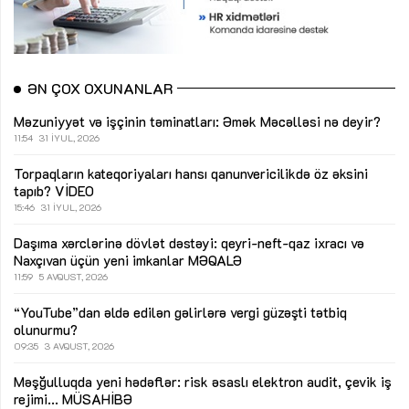
ƏN ÇOX OXUNANLAR
Məzuniyyət və işçinin təminatları: Əmək Məcəlləsi nə deyir?
11:54
31 İYUL, 2026
Torpaqların kateqoriyaları hansı qanunvericilikdə öz əksini
tapıb?
VİDEO
15:46
31 İYUL, 2026
Daşıma xərclərinə dövlət dəstəyi: qeyri-neft-qaz ixracı və
Naxçıvan üçün yeni imkanlar
MƏQALƏ
11:59
5 AVQUST, 2026
“YouTube”dan əldə edilən gəlirlərə vergi güzəşti tətbiq
olunurmu?
09:35
3 AVQUST, 2026
Məşğulluqda yeni hədəflər: risk əsaslı elektron audit, çevik iş
rejimi...
MÜSAHİBƏ