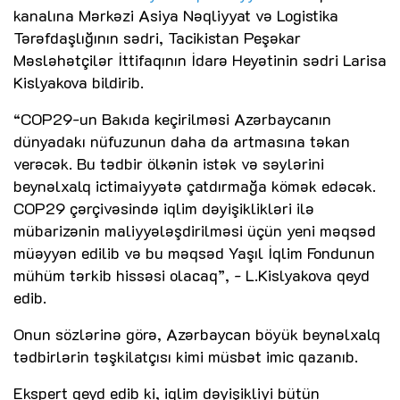
kanalına Mərkəzi Asiya Nəqliyyat və Logistika
Tərəfdaşlığının sədri, Tacikistan Peşəkar
Məsləhətçilər İttifaqının İdarə Heyətinin sədri Larisa
Kislyakova bildirib.
“COP29-un Bakıda keçirilməsi Azərbaycanın
dünyadakı nüfuzunun daha da artmasına təkan
verəcək. Bu tədbir ölkənin istək və səylərini
beynəlxalq ictimaiyyətə çatdırmağa kömək edəcək.
COP29 çərçivəsində iqlim dəyişiklikləri ilə
mübarizənin maliyyələşdirilməsi üçün yeni məqsəd
müəyyən edilib və bu məqsəd Yaşıl İqlim Fondunun
mühüm tərkib hissəsi olacaq”, - L.Kislyakova qeyd
edib.
Onun sözlərinə görə, Azərbaycan böyük beynəlxalq
tədbirlərin təşkilatçısı kimi müsbət imic qazanıb.
Ekspert qeyd edib ki, iqlim dəyişikliyi bütün