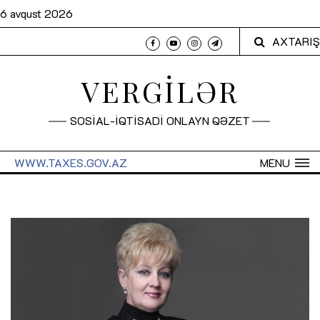
6 avqust 2026
AXTARIŞ
VERGİLƏR
SOSİAL-İQTİSADİ ONLAYN QƏZET
WWW.TAXES.GOV.AZ
MENU