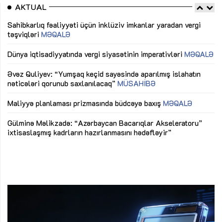
AKTUAL
Sahibkarlıq fəaliyyəti üçün inklüziv imkanlar yaradan vergi
“D
təşviqləri
MƏQALƏ
fə
lıq
Dünya iqtisadiyyatında vergi siyasətinin imperativləri
MƏQALƏ
Ni
mü
Əvəz Quliyev: “Yumşaq keçid sayəsində aparılmış islahatın
nəticələri qorunub saxlanılacaq”
MÜSAHİBƏ
Ay
ya
M
Maliyyə planlaması prizmasında büdcəyə baxış
MƏQALƏ
Az
Gülminə Məlikzadə: “Azərbaycan Bacarıqlar Akseleratoru”
ke
ixtisaslaşmış kadrların hazırlanmasını hədəfləyir”
Ay
su