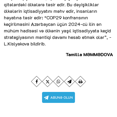
qitələrdəki ölkələrə təsir edir. Bu dəyişikliklər
ölkələrin iqtisadiyyatını məhv edir, insanların
həyatına təsir edir: “COP29 konfransının
keçirilməsini Azərbaycan üçün 2024-cü ilin ən
mühüm hadisəsi və ölkənin yaşıl iqtisadiyyata keçid
strategiyasının məntiqi davamı hesab etmək olar”, -
L.Kislyakova bildirib.
Tamilla MƏMMƏDOVA