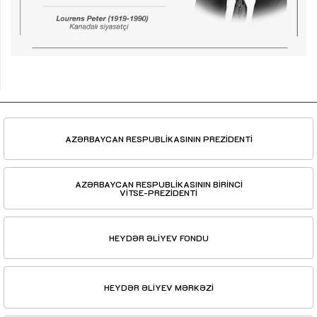
AZƏRBAYCAN RESPUBLİKASININ PREZİDENTİ
AZƏRBAYCAN RESPUBLİKASININ BİRİNCİ
VİTSE-PREZİDENTİ
HEYDƏR ƏLİYEV FONDU
HEYDƏR ƏLİYEV MƏRKƏZİ