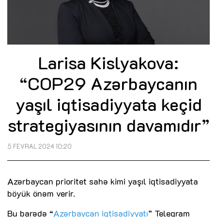
Larisa Kislyakova:
“COP29 Azərbaycanın
yaşıl iqtisadiyyata keçid
strategiyasının davamıdır”
5 FEVRAL 2024 10:20
Azərbaycan prioritet sahə kimi yaşıl iqtisadiyyata
böyük önəm verir.
Bu barədə “
Azərbaycan iqtisadiyyatı
” Teleqram