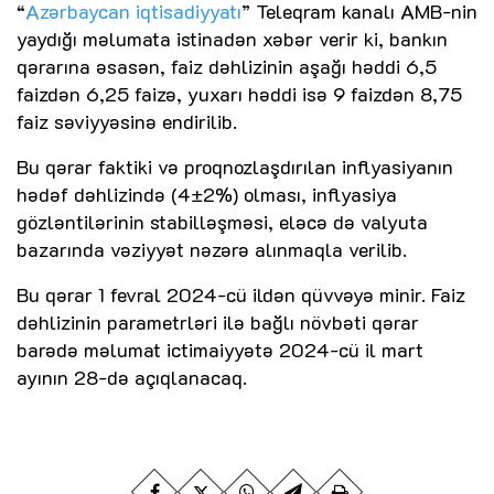
“
Azərbaycan iqtisadiyyatı
” Teleqram kanalı AMB-nin
yaydığı məlumata istinadən xəbər verir ki, bankın
qərarına əsasən, faiz dəhlizinin aşağı həddi 6,5
faizdən 6,25 faizə, yuxarı həddi isə 9 faizdən 8,75
faiz səviyyəsinə endirilib.
Bu qərar faktiki və proqnozlaşdırılan inflyasiyanın
hədəf dəhlizində (4±2%) olması, inflyasiya
gözləntilərinin stabilləşməsi, eləcə də valyuta
bazarında vəziyyət nəzərə alınmaqla verilib.
Bu qərar 1 fevral 2024-cü ildən qüvvəyə minir. Faiz
dəhlizinin parametrləri ilə bağlı növbəti qərar
barədə məlumat ictimaiyyətə 2024-cü il mart
ayının 28-də açıqlanacaq.