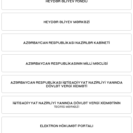
HEYDƏR ƏLİYEV FONDU
HEYDƏR ƏLİYEV MƏRKƏZİ
AZƏRBAYCAN RESPUBLİKASI NAZİRLƏR KABİNETİ
AZƏRBAYCAN RESPUBLİKASININ MİLLİ MƏCLİSİ
AZƏRBAYCAN RESPUBLİKASI İQTİSADİYYAT NAZİRLİYİ YANINDA
DÖVLƏT VERGİ XİDMƏTİ
İQTİSADİYYAT NAZİRLİYİ YANINDA DÖVLƏT VERGİ XİDMƏTİNİN
TƏDRİS MƏRKƏZİ
ELEKTRON HÖKUMƏT PORTALI