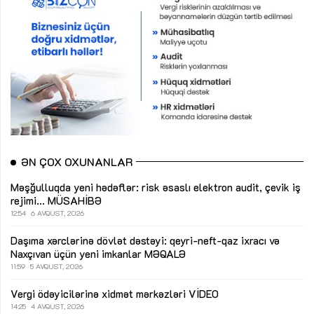
ƏN ÇOX OXUNANLAR
Məşğulluqda yeni hədəflər: risk əsaslı elektron audit, çevik iş
rejimi...
MÜSAHİBƏ
12:54
6 AVQUST, 2026
Daşıma xərclərinə dövlət dəstəyi: qeyri-neft-qaz ixracı və
Naxçıvan üçün yeni imkanlar
MƏQALƏ
11:59
5 AVQUST, 2026
Vergi ödəyicilərinə xidmət mərkəzləri
VİDEO
14:25
4 AVQUST, 2026