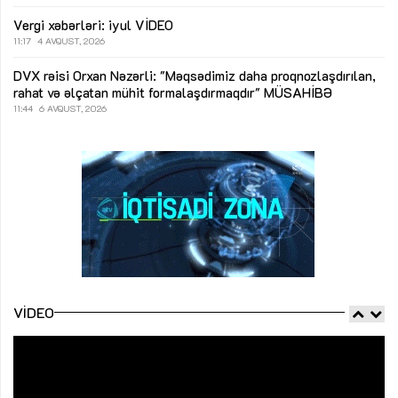
Vergi xəbərləri: iyul
VİDEO
11:17
4 AVQUST, 2026
DVX rəisi Orxan Nəzərli: "Məqsədimiz daha proqnozlaşdırılan,
rahat və əlçatan mühit formalaşdırmaqdır"
MÜSAHİBƏ
11:44
6 AVQUST, 2026
VIDEO