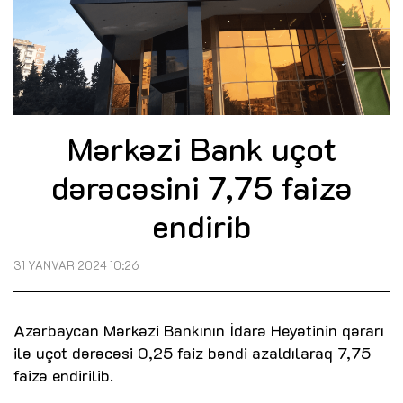
Mərkəzi Bank uçot
dərəcəsini 7,75 faizə
endirib
31 YANVAR 2024 10:26
Azərbaycan Mərkəzi Bankının İdarə Heyətinin qərarı
ilə uçot dərəcəsi 0,25 faiz bəndi azaldılaraq 7,75
faizə endirilib.