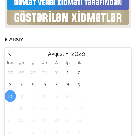
ARXIV
B.e.
Ç.a.
Ç.
C.a.
C.
Ş.
B.
27
28
29
30
31
1
2
3
4
5
6
7
8
9
10
11
12
13
14
15
16
17
18
19
20
21
22
23
24
25
26
27
28
29
30
31
1
2
3
4
5
6