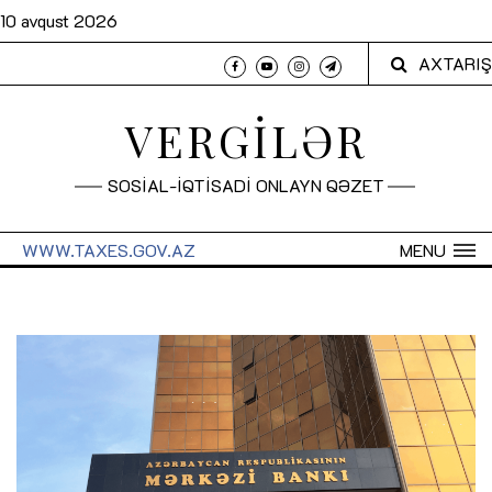
10 avqust 2026
AXTARIŞ
VERGİLƏR
SOSİAL-İQTİSADİ ONLAYN QƏZET
WWW.TAXES.GOV.AZ
MENU