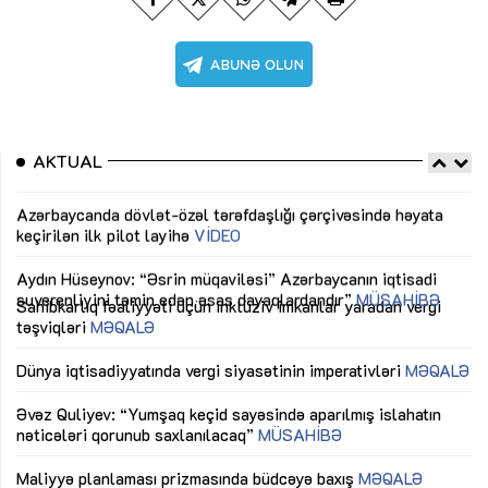
AKTUAL
Sahibkarlıq fəaliyyəti üçün inklüziv imkanlar yaradan vergi
“D
təşviqləri
MƏQALƏ
fə
lıq
Dünya iqtisadiyyatında vergi siyasətinin imperativləri
MƏQALƏ
Ni
mü
Əvəz Quliyev: “Yumşaq keçid sayəsində aparılmış islahatın
nəticələri qorunub saxlanılacaq”
MÜSAHİBƏ
Ay
ya
M
Maliyyə planlaması prizmasında büdcəyə baxış
MƏQALƏ
Az
Gülminə Məlikzadə: “Azərbaycan Bacarıqlar Akseleratoru”
ke
ixtisaslaşmış kadrların hazırlanmasını hədəfləyir”
Ay