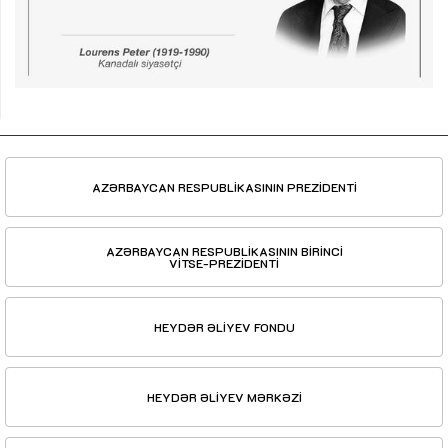
AZƏRBAYCAN RESPUBLİKASININ PREZİDENTİ
AZƏRBAYCAN RESPUBLİKASININ BİRİNCİ
VİTSE-PREZİDENTİ
HEYDƏR ƏLİYEV FONDU
HEYDƏR ƏLİYEV MƏRKƏZİ