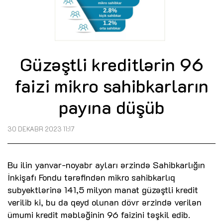
Güzəştli kreditlərin 96
faizi mikro sahibkarların
payına düşüb
30 DEKABR 2023 11:17
Bu ilin yanvar-noyabr ayları ərzində Sahibkarlığın
İnkişafı Fondu tərəfindən mikro sahibkarlıq
subyektlərinə 141,5 milyon manat güzəştli kredit
verilib ki, bu da qeyd olunan dövr ərzində verilən
ümumi kredit məbləğinin 96 faizini təşkil edib.