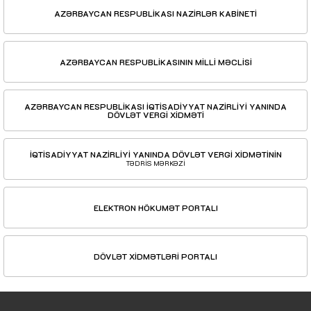
AZƏRBAYCAN RESPUBLİKASI NAZİRLƏR KABİNETİ
AZƏRBAYCAN RESPUBLİKASININ MİLLİ MƏCLİSİ
AZƏRBAYCAN RESPUBLİKASI İQTİSADİYYAT NAZİRLİYİ YANINDA
DÖVLƏT VERGİ XİDMƏTİ
İQTİSADİYYAT NAZİRLİYİ YANINDA DÖVLƏT VERGİ XİDMƏTİNİN
TƏDRİS MƏRKƏZİ
ELEKTRON HÖKUMƏT PORTALI
DÖVLƏT XİDMƏTLƏRİ PORTALI