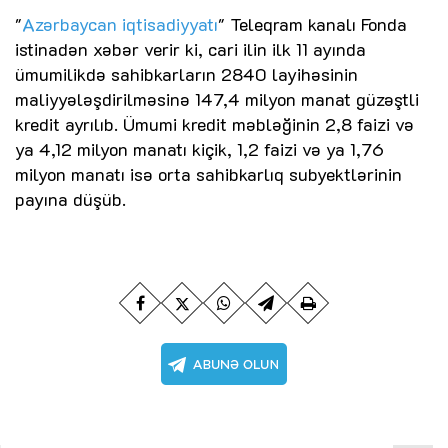
"
Azərbaycan iqtisadiyyatı
" Teleqram kanalı Fonda
istinadən xəbər verir ki, cari ilin ilk 11 ayında
ümumilikdə sahibkarların 2840 layihəsinin
maliyyələşdirilməsinə 147,4 milyon manat güzəştli
kredit ayrılıb. Ümumi kredit məbləğinin 2,8 faizi və
ya 4,12 milyon manatı kiçik, 1,2 faizi və ya 1,76
milyon manatı isə orta sahibkarlıq subyektlərinin
payına düşüb.