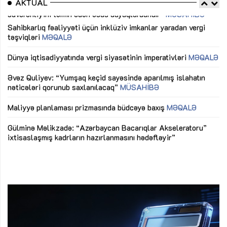
AKTUAL
Sahibkarlıq fəaliyyəti üçün inklüziv imkanlar yaradan vergi
“D
təşviqləri
MƏQALƏ
fə
lıq
Dünya iqtisadiyyatında vergi siyasətinin imperativləri
MƏQALƏ
Ni
mü
Əvəz Quliyev: “Yumşaq keçid sayəsində aparılmış islahatın
nəticələri qorunub saxlanılacaq”
MÜSAHİBƏ
Ay
ya
M
Maliyyə planlaması prizmasında büdcəyə baxış
MƏQALƏ
Az
Gülminə Məlikzadə: “Azərbaycan Bacarıqlar Akseleratoru”
ke
ixtisaslaşmış kadrların hazırlanmasını hədəfləyir”
Ay
su