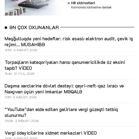
ƏN ÇOX OXUNANLAR
Məşğulluqda yeni hədəflər: risk əsaslı elektron audit, çevik iş
rejimi...
MÜSAHİBƏ
12:54
6 AVQUST, 2026
Torpaqların kateqoriyaları hansı qanunvericilikdə öz əksini
tapıb?
VİDEO
15:46
31 İYUL, 2026
Daşıma xərclərinə dövlət dəstəyi: qeyri-neft-qaz ixracı və
Naxçıvan üçün yeni imkanlar
MƏQALƏ
11:59
5 AVQUST, 2026
“YouTube”dan əldə edilən gəlirlərə vergi güzəşti tətbiq
olunurmu?
09:35
3 AVQUST, 2026
Vergi ödəyicilərinə xidmət mərkəzləri
VİDEO
14:25
4 AVQUST, 2026