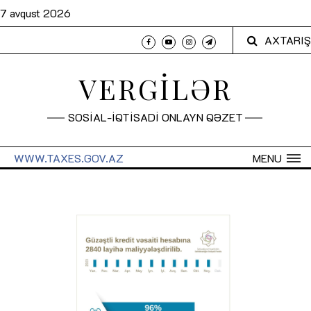
7 avqust 2026
AXTARIŞ
VERGİLƏR
SOSİAL-İQTİSADİ ONLAYN QƏZET
WWW.TAXES.GOV.AZ
MENU