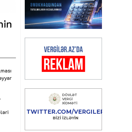
nin
lması
əyyar
l
ləri