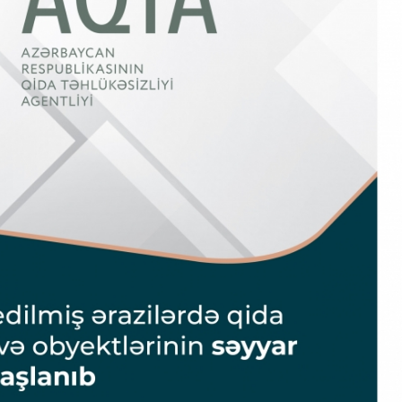
Dünya iqtisadiyyatında vergi
Nicat İmanov: "Vergi qanunv
siyasətinin imperativləri
MƏQALƏ
dəyişikliklər sahibkarlıq m
yaxşılaşdırılmasına xidmət 
MÜSAHİBƏ
Əvəz Quliyev: “Yumşaq keçid
sayəsində aparılmış islahatın nəticələri
qorunub saxlanılacaq”
MÜSAHİBƏ
Aytən Kərimova: “Məqsədi
inklüziv iş mühiti yaratmaq
öyrənən komanda formalaş
Maliyyə planlaması prizmasında
MÜSAHİBƏ
büdcəyə baxış
MƏQALƏ
Azərbaycanda dövlət-özəl 
Gülminə Məlikzadə: “Azərbaycan
çərçivəsində həyata keçirilə
Bacarıqlar Akseleratoru” ixtisaslaşmış
layihə
VİDEO
kadrların hazırlanmasını hədəfləyir”
Aydın Hüseynov: “Əsrin mü
Azərbaycanın iqtisadi suve
təmin edən əsas dayaqlard
MÜSAHİBƏ