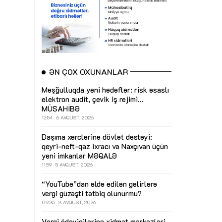
ƏN ÇOX OXUNANLAR
Məşğulluqda yeni hədəflər: risk əsaslı
elektron audit, çevik iş rejimi...
MÜSAHİBƏ
12:54
6 AVQUST, 2026
Daşıma xərclərinə dövlət dəstəyi:
qeyri-neft-qaz ixracı və Naxçıvan üçün
yeni imkanlar
MƏQALƏ
11:59
5 AVQUST, 2026
“YouTube”dan əldə edilən gəlirlərə
vergi güzəşti tətbiq olunurmu?
09:35
3 AVQUST, 2026
Vergi ödəyicilərinə xidmət mərkəzləri