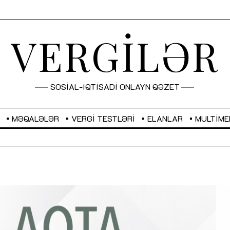
VERGİLƏR
SOSİAL-İQTİSADİ ONLAYN QƏZET
MƏQALƏLƏR
VERGI TESTLƏRI
ELANLAR
MULTIME
GBP
2,2873
RUB
2,0816
Sahibkarlıq fəaliyyəti üçün inklüziv
“Düzgün kommunikasiyanın
imkanlar yaradan vergi təşviqləri
real iş və sistemli fəaliyyə
MƏQALƏ
MÜSAHİBƏ