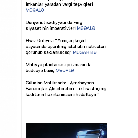
ericiliyinə
Dünya iqtisadiyyatında vergi
Nicat İmanov: "
ühitinin
siyasətinin imperativləri
MƏQALƏ
dəyişikliklər s
edir"
yaxşılaşdırılma
MÜSAHİBƏ
Əvəz Quliyev: “Yumşaq keçid
sayəsində aparılmış islahatın nəticələri
miz daha
qorunub saxlanılacaq”
MÜSAHİBƏ
Aytən Kərimov
, çevik və
inklüziv iş müh
dırmaqdır”
öyrənən komand
Maliyyə planlaması prizmasında
MÜSAHİBƏ
büdcəyə baxış
MƏQALƏ
tərəfdaşlığı
Azərbaycanda d
Gülminə Məlikzadə: “Azərbaycan
n ilk pilot
çərçivəsində hə
Bacarıqlar Akseleratoru” ixtisaslaşmış
layihə
VİDEO
kadrların hazırlanmasını hədəfləyir”
qaviləsi”
Aydın Hüseynov
renliyini
Azərbaycanın iq
andır”
təmin edən əsa
MÜSAHİBƏ