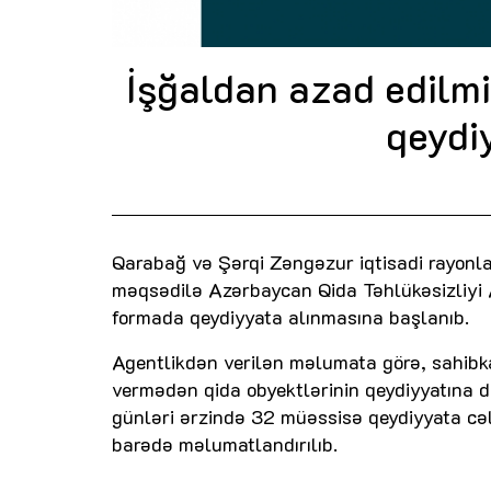
İşğaldan azad edilmi
qeydi
Qarabağ və Şərqi Zəngəzur iqtisadi rayonlar
məqsədilə Azərbaycan Qida Təhlükəsizliyi A
formada qeydiyyata alınmasına başlanıb.
Agentlikdən verilən məlumata görə, sahibka
vermədən qida obyektlərinin qeydiyyatına da
günləri ərzində 32 müəssisə qeydiyyata cəlb
barədə məlumatlandırılıb.