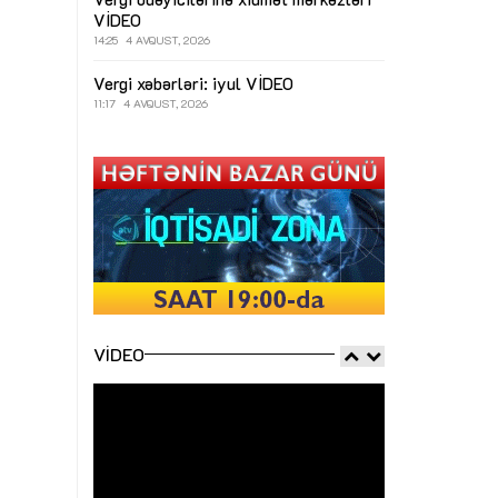
VİDEO
14:25
4 AVQUST, 2026
Vergi xəbərləri: iyul
VİDEO
11:17
4 AVQUST, 2026
VIDEO