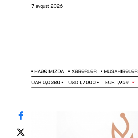
7 avqust 2026
HAQQIMIZDA
XƏBƏRLƏR
MÜSAHIBƏLƏR
EL
0,6489
UAH
0,0380
USD
1,7000
EUR
1,9591