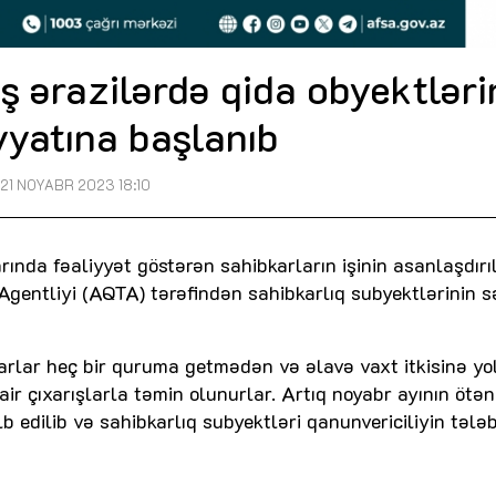
ş ərazilərdə qida obyektləri
yyatına başlanıb
21 NOYABR 2023 18:10
ında fəaliyyət göstərən sahibkarların işinin asanlaşdırı
gentliyi (AQTA) tərəfindən sahibkarlıq subyektlərinin s
rlar heç bir quruma getmədən və əlavə vaxt itkisinə yo
ir çıxarışlarla təmin olunurlar. Artıq noyabr ayının ötən
 edilib və sahibkarlıq subyektləri qanunvericiliyin tələb