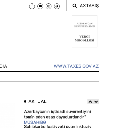
AXTARIŞ
DIA
WWW.TAXES.GOV.AZ
AKTUAL
 arxasında
Sahibkarlıq fəaliyyəti üçün inklüziv
“Düzgün kommun
t dayanır”
imkanlar yaradan vergi təşviqləri
real iş və siste
MƏQALƏ
MÜSAHİBƏ