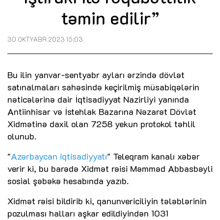
təmin edilir”
30 OKTYABR 2023 15:03
Bu ilin yanvar-sentyabr ayları ərzində dövlət
satınalmaları sahəsində keçirilmiş müsabiqələrin
nəticələrinə dair İqtisadiyyat Nazirliyi yanında
Antiinhisar və İstehlak Bazarına Nəzarət Dövlət
Xidmətinə daxil olan 7258 yekun protokol təhlil
olunub.
"
Azərbaycan iqtisadiyyatı
" Teleqram kanalı xəbər
verir ki, bu barədə Xidmət rəisi Məmməd Abbasbəyli
sosial şəbəkə hesabında yazıb.
Xidmət rəisi bildirib ki, qanunvericiliyin tələblərinin
pozulması halları aşkar edildiyindən 1031