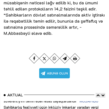
müsabiqənin nəticəsi ləğv edilib ki, bu da ümumi
təhlil edilən protokolların 14,2 faizini təşkil edir.
“Sahibkarların dövlət satınalmalarında aktiv iştirakı
ilə rəqabətlilik təmin edilir, bununla da şəffaflıq və
satınalma prosesində səmərəlilik artır, -
M.Abbasbəyli əlavə edib.
AKTUAL
Sahibkarlıq fəaliyyəti üçün inklüziv imkanlar yaradan vergi
“D
təşviqləri
MƏQALƏ
fə