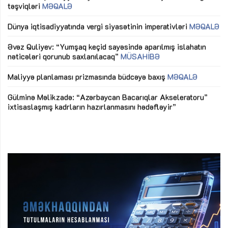
lıq
Dünya iqtisadiyyatında vergi siyasətinin imperativləri
MƏQALƏ
Ni
mü
Əvəz Quliyev: “Yumşaq keçid sayəsində aparılmış islahatın
nəticələri qorunub saxlanılacaq”
MÜSAHİBƏ
Ay
ya
M
Maliyyə planlaması prizmasında büdcəyə baxış
MƏQALƏ
Az
Gülminə Məlikzadə: “Azərbaycan Bacarıqlar Akseleratoru”
ke
ixtisaslaşmış kadrların hazırlanmasını hədəfləyir”
Ay
su