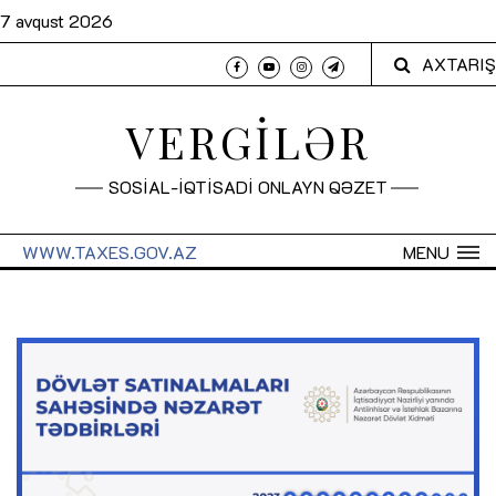
7 avqust 2026
AXTARIŞ
VERGİLƏR
SOSİAL-İQTİSADİ ONLAYN QƏZET
WWW.TAXES.GOV.AZ
MENU