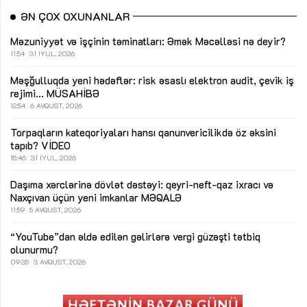
ƏN ÇOX OXUNANLAR
Məzuniyyət və işçinin təminatları: Əmək Məcəlləsi nə deyir?
11:54
31 İYUL, 2026
Məşğulluqda yeni hədəflər: risk əsaslı elektron audit, çevik iş
rejimi...
MÜSAHİBƏ
12:54
6 AVQUST, 2026
Torpaqların kateqoriyaları hansı qanunvericilikdə öz əksini
tapıb?
VİDEO
15:46
31 İYUL, 2026
Daşıma xərclərinə dövlət dəstəyi: qeyri-neft-qaz ixracı və
Naxçıvan üçün yeni imkanlar
MƏQALƏ
11:59
5 AVQUST, 2026
“YouTube”dan əldə edilən gəlirlərə vergi güzəşti tətbiq
olunurmu?
09:35
3 AVQUST, 2026