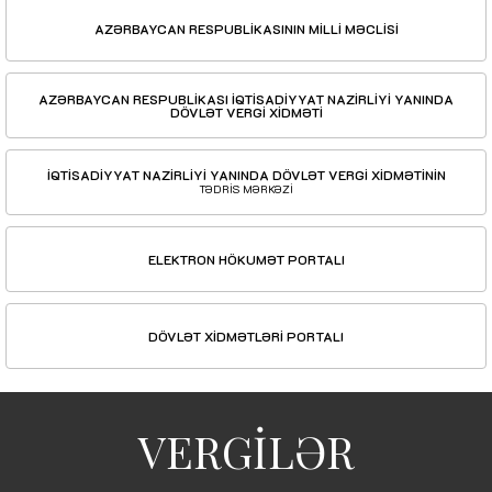
AZƏRBAYCAN RESPUBLİKASININ MİLLİ MƏCLİSİ
AZƏRBAYCAN RESPUBLİKASI İQTİSADİYYAT NAZİRLİYİ YANINDA
DÖVLƏT VERGİ XİDMƏTİ
İQTİSADİYYAT NAZİRLİYİ YANINDA DÖVLƏT VERGİ XİDMƏTİNİN
TƏDRİS MƏRKƏZİ
ELEKTRON HÖKUMƏT PORTALI
DÖVLƏT XİDMƏTLƏRİ PORTALI
VERGİLƏR