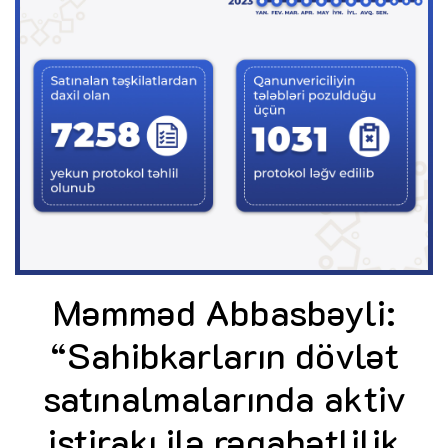
Məmməd Abbasbəyli:
“Sahibkarların dövlət
satınalmalarında aktiv
iştirakı ilə rəqabətlilik