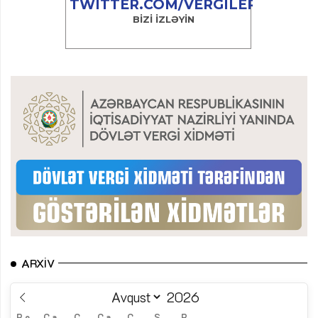
ARXIV
B.e.
Ç.a.
Ç.
C.a.
C.
Ş.
B.