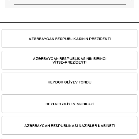
AZƏRBAYCAN RESPUBLİKASININ PREZİDENTİ
AZƏRBAYCAN RESPUBLİKASININ BİRİNCİ
VİTSE-PREZİDENTİ
HEYDƏR ƏLİYEV FONDU
HEYDƏR ƏLİYEV MƏRKƏZİ
AZƏRBAYCAN RESPUBLİKASI NAZİRLƏR KABİNETİ