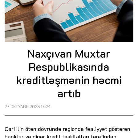
Naxçıvan Muxtar
Respublikasında
kreditləşmənin həcmi
artıb
27 OKTYABR 2023 17:24
Cari ilin ötən dövründə regionda fəaliyyət göstərən
banklar və digər kredit təşkilatları tərəfindən