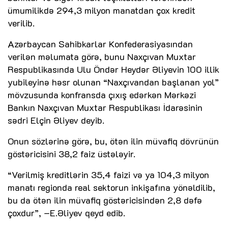
ümumilikdə 294,3 milyon manatdan çox kredit
verilib.
Azərbaycan Sahibkarlar Konfederasiyasından
verilən məlumata görə, bunu Naxçıvan Muxtar
Respublikasında Ulu Öndər Heydər Əliyevin 100 illik
yubileyinə həsr olunan “Naxçıvandan başlanan yol”
mövzusunda konfransda çıxış edərkən Mərkəzi
Bankın Naxçıvan Muxtar Respublikası İdarəsinin
sədri Elçin Əliyev deyib.
Onun sözlərinə görə, bu, ötən ilin müvafiq dövrünün
göstəricisini 38,2 faiz üstələyir.
“Verilmiş kreditlərin 35,4 faizi və ya 104,3 milyon
manatı regionda real sektorun inkişafına yönəldilib,
bu da ötən ilin müvafiq göstəricisindən 2,8 dəfə
çoxdur”, –E.Əliyev qeyd edib.