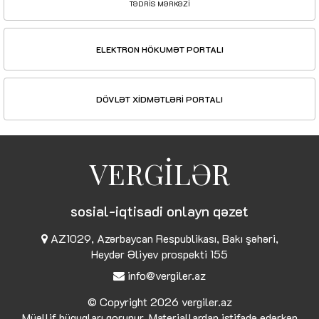
TƏDRİS MƏRKƏZİ
ELEKTRON HÖKUMƏT PORTALI
DÖVLƏT XİDMƏTLƏRİ PORTALI
VERGİLƏR
sosial-iqtisadi onlayn qəzet
AZ1029, Azərbaycan Respublikası, Bakı şəhəri,
Heydər Əliyev prospekti 155
info@vergiler.az
© Copyright 2026
vergiler.az
Müəllif hüquqları qorunur. Materiallardan istifadə edərkən