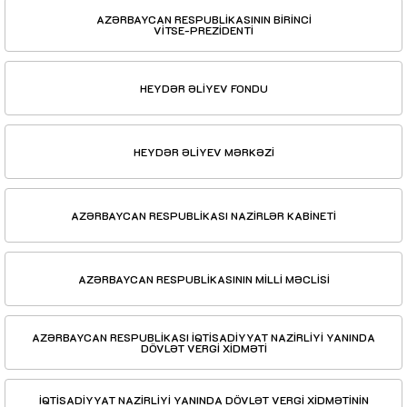
AZƏRBAYCAN RESPUBLİKASININ BİRİNCİ
VİTSE-PREZİDENTİ
HEYDƏR ƏLİYEV FONDU
HEYDƏR ƏLİYEV MƏRKƏZİ
AZƏRBAYCAN RESPUBLİKASI NAZİRLƏR KABİNETİ
AZƏRBAYCAN RESPUBLİKASININ MİLLİ MƏCLİSİ
AZƏRBAYCAN RESPUBLİKASI İQTİSADİYYAT NAZİRLİYİ YANINDA
DÖVLƏT VERGİ XİDMƏTİ
İQTİSADİYYAT NAZİRLİYİ YANINDA DÖVLƏT VERGİ XİDMƏTİNİN