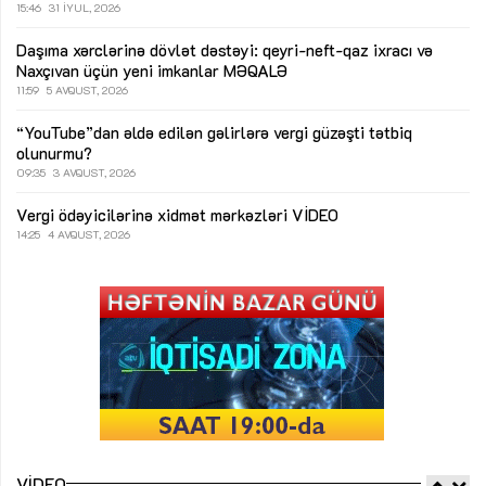
15:46
31 İYUL, 2026
Daşıma xərclərinə dövlət dəstəyi: qeyri-neft-qaz ixracı və
Naxçıvan üçün yeni imkanlar
MƏQALƏ
11:59
5 AVQUST, 2026
“YouTube”dan əldə edilən gəlirlərə vergi güzəşti tətbiq
olunurmu?
09:35
3 AVQUST, 2026
Vergi ödəyicilərinə xidmət mərkəzləri
VİDEO
14:25
4 AVQUST, 2026
VIDEO