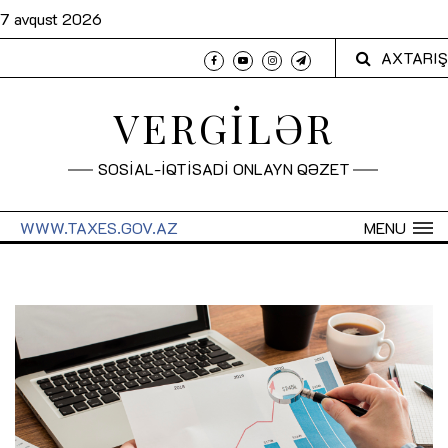
7 avqust 2026
AXTARIŞ
VERGİLƏR
SOSİAL-İQTİSADİ ONLAYN QƏZET
WWW.TAXES.GOV.AZ
MENU