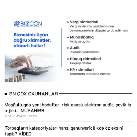
ƏN ÇOX OXUNANLAR
Məşğulluqda yeni hədəflər: risk əsaslı elektron audit, çevik iş
rejimi...
MÜSAHİBƏ
12:54
6 AVQUST, 2026
Torpaqların kateqoriyaları hansı qanunvericilikdə öz əksini
tapıb?
VİDEO