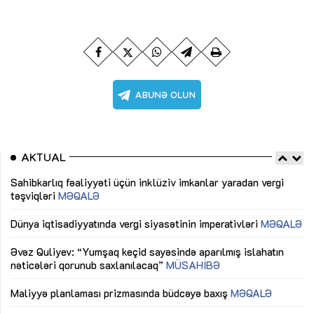
AKTUAL
Sahibkarlıq fəaliyyəti üçün inklüziv imkanlar yaradan vergi
“D
təşviqləri
MƏQALƏ
fə
lıq
Dünya iqtisadiyyatında vergi siyasətinin imperativləri
MƏQALƏ
Ni
mü
Əvəz Quliyev: “Yumşaq keçid sayəsində aparılmış islahatın
nəticələri qorunub saxlanılacaq”
MÜSAHİBƏ
Ay
ya
M
Maliyyə planlaması prizmasında büdcəyə baxış
MƏQALƏ