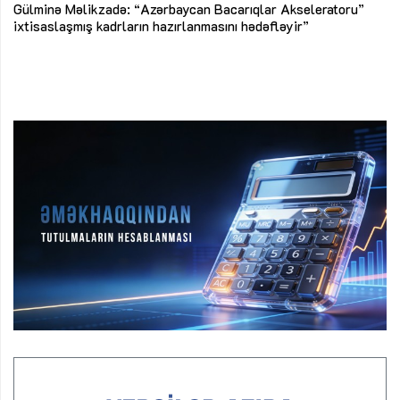
Az
Gülminə Məlikzadə: “Azərbaycan Bacarıqlar Akseleratoru”
ke
ixtisaslaşmış kadrların hazırlanmasını hədəfləyir”
Ay
su